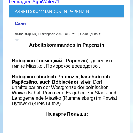
Геннадий
,
AgniWater71
ARBEITSKOMMANDOS IN PAPENZIN
Саня
Дата: Вторник, 14 Февраля 2012, 01:27:45 | Сообщение #
1
Arbeitskommandos in Papenzin
Bobięcino ( немецкий : Papenzin)
- деревня в
гмине Miastko , Поморское воеводство .
Bobięcino (deutsch Papenzin, kaschubisch
Papãczëno, auch Bòbiecëno)
ist ein Dorf
unmittelbar an der Westgrenze der polnischen
Woiwodschaft Pommern. Es gehört zur Stadt- und
Landgemeinde Miastko (Rummelsburg) im Powiat
Bytowski (Kreis Bütow).
На карте Польши: