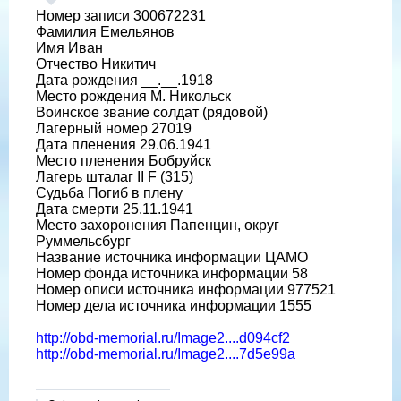
Номер записи 300672231
Фамилия Емельянов
Имя Иван
Отчество Никитич
Дата рождения __.__.1918
Место рождения М. Никольск
Воинское звание солдат (рядовой)
Лагерный номер 27019
Дата пленения 29.06.1941
Место пленения Бобруйск
Лагерь шталаг II F (315)
Судьба Погиб в плену
Дата смерти 25.11.1941
Место захоронения Папенцин, округ
Руммельсбург
Название источника информации ЦАМО
Номер фонда источника информации 58
Номер описи источника информации 977521
Номер дела источника информации 1555
http://obd-memorial.ru/Image2....d094cf2
http://obd-memorial.ru/Image2....7d5e99a