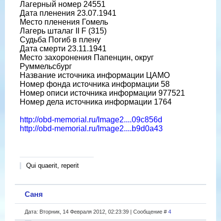
Лагерный номер 24551
Дата пленения 23.07.1941
Место пленения Гомель
Лагерь шталаг II F (315)
Судьба Погиб в плену
Дата смерти 23.11.1941
Место захоронения Папенцин, округ
Руммельсбург
Название источника информации ЦАМО
Номер фонда источника информации 58
Номер описи источника информации 977521
Номер дела источника информации 1764
http://obd-memorial.ru/Image2....09c856d
http://obd-memorial.ru/Image2....b9d0a43
Qui quaerit, reperit
Саня
Дата: Вторник, 14 Февраля 2012, 02:23:39 | Сообщение #
4