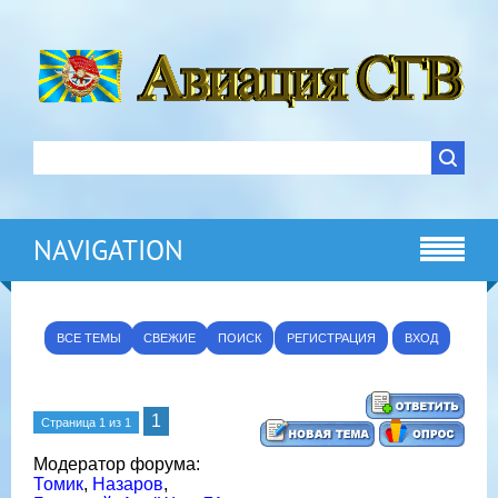
NAVIGATION
ВСЕ ТЕМЫ
СВЕЖИЕ
ПОИСК
РЕГИСТРАЦИЯ
ВХОД
1
Страница
1
из
1
Модератор форума:
Томик
,
Назаров
,