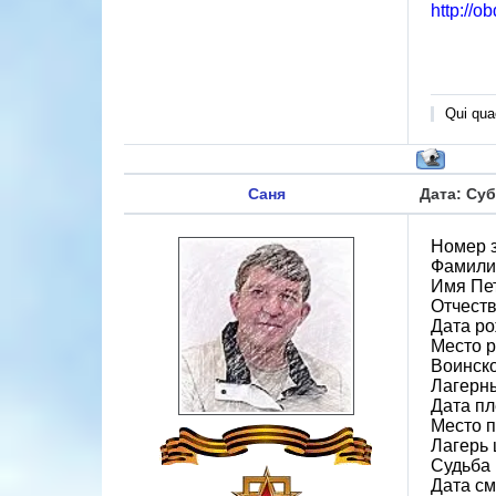
http://o
Qui quae
Саня
Дата: Суб
Номер 
Фамили
Имя Пе
Отчеств
Дата ро
Место р
Воинско
Лагерн
Дата пл
Место 
Лагерь ш
Судьба 
Дата см