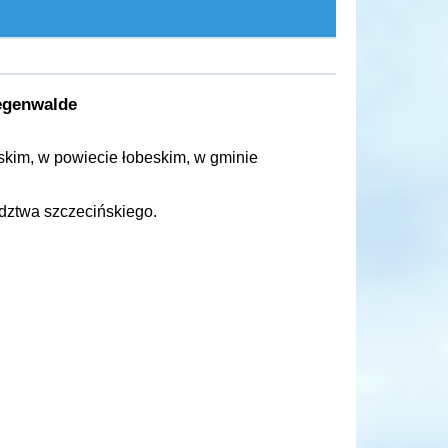
egenwalde
kim, w powiecie łobeskim, w gminie
dztwa szczecińskiego.