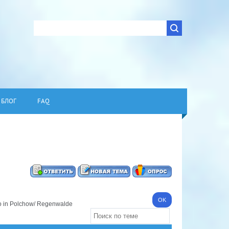
БЛОГ
FAQ
 in Polchow/ Regenwalde