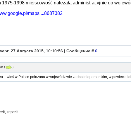
h 1975-1998 miejscowość należała administracyjnie do wojewó
/www.google.pl/maps....8687382
верг, 27 Августа 2015, 10:10:56 | Сообщение #
6
da
(
)
o – wieś w Polsce położona w województwie zachodniopomorskim, w powiecie ło
rit, reperit