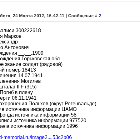
бота, 24 Марта 2012, 16:42:11 | Сообщение #
2
записи 300222618
я Марков
ександр
во Антонович
ждения __.__.1909
ождения Горьковская обл.
е звание солдат (рядовой)
ый номер 18413
енения 14.07.1941
пленения Могилев
талаг II F (315)
Погиб в плену
ерти 06.11.1941
ахоронения Польхов (округ Регенвальде)
ие источника информации ЦАМО
фонда источника информации 58
описи источника информации 977520
дела источника информации 1996
bd-memorial.ru/Image2....53c2b06