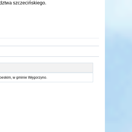
dztwa szczecińskiego.
beskim, w gminie Węgorzyno.