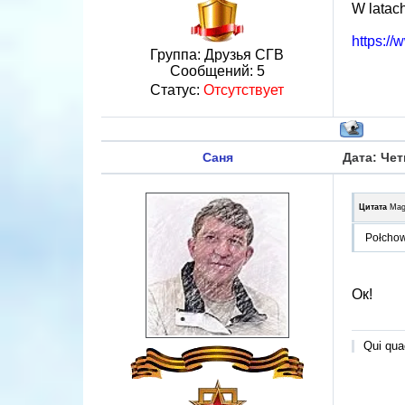
W latac
https:/
Группа: Друзья СГВ
Сообщений:
5
Статус:
Отсутствует
Саня
Дата: Чет
Цитата
Mag
Połchow
Ок!
Qui quae