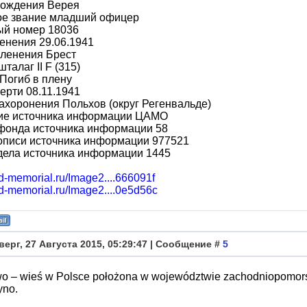
рождения Верея
ое звание младший офицер
ый номер 18036
енения 29.06.1941
пленения Брест
талаг II F (315)
Погиб в плену
ерти 08.11.1941
ахоронения Польхов (округ Регенвальде)
ие источника информации ЦАМО
фонда источника информации 58
описи источника информации 977521
дела источника информации 1445
bd-memorial.ru/Image2....666091f
bd-memorial.ru/Image2....0e5d56c
верг, 27 Августа 2015, 05:29:47 | Сообщение #
5
o – wieś w Polsce położona w województwie zachodniopomors
yno.