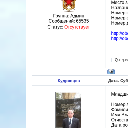
Место з
Назван
Номер 
Группа: Админ
Номер 
Сообщений:
65535
Номер 
Статус:
Отсутствует
http://o
http://o
Qui quae
Кудрявцев
Дата: Суб
Младший
Номер 
Фамили
Имя Вл
Отчест
Дата ро