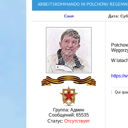
ARBEITSKOMMANDO IN POLCHOW/ REGENW
Саня
Дата: Суб
Połchow
Węgorz
W latac
https:/
Qui quae
Группа: Админ
Сообщений:
65535
Статус:
Отсутствует