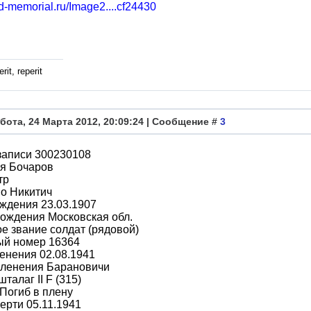
bd-memorial.ru/Image2....cf24430
rit, reperit
бота, 24 Марта 2012, 20:09:24 | Сообщение #
3
записи 300230108
я Бочаров
тр
о Никитич
ждения 23.03.1907
ождения Московская обл.
е звание солдат (рядовой)
ый номер 16364
енения 02.08.1941
пленения Барановичи
талаг II F (315)
Погиб в плену
ерти 05.11.1941