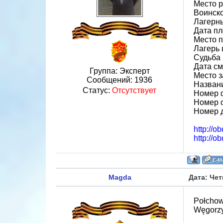
Место 
Воинск
Лагерн
Дата пл
Место 
Лагерь ш
Судьба 
Дата см
Группа: Эксперт
Место з
Сообщений:
1936
Назван
Статус:
Отсутствует
Номер 
Номер 
Номер 
http://o
http://o
Magda
Дата: Чет
Połchow
Węgorz