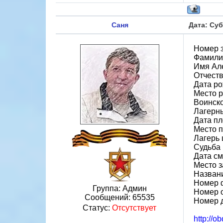
Саня
Дата: Суб
Номер 
Фамили
Имя Ал
Отчест
Дата ро
Место р
Воинско
Лагерн
Дата пл
Место 
Лагерь ш
Судьба 
Дата см
Место з
Назван
Номер 
Группа: Админ
Номер 
Сообщений:
65535
Номер 
Статус:
Отсутствует
http://o