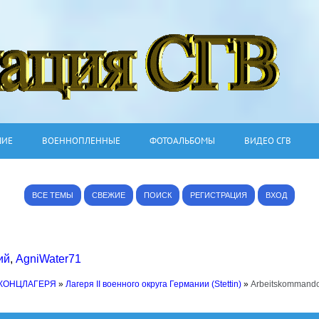
ШИЕ
ВОЕННОПЛЕННЫЕ
ФОТОАЛЬБОМЫ
ВИДЕО СГВ
ВСЕ ТЕМЫ
СВЕЖИЕ
ПОИСК
РЕГИСТРАЦИЯ
ВХОД
ий
,
AgniWater71
 КОНЦЛАГЕРЯ
»
Лагеря II военного округа Германии (Stettin)
»
Arbeitskommando