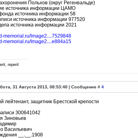
ахоронения Польхов (округ Регенвальде)
ие источника информации ЦАМО
фонда источника информации 58
описи источника информации 977520
дела источника информации 2021
bd-memorial.ru/Image2....7529848
bd-memorial.ru/Image2....e884a15
rit, reperit
бота, 31 Августа 2013, 08:53:40 | Сообщение #
4
 лейтенант, защитник Брестской крепости
записи 300641042
я Зиновьев
адимир
во Васильевич
ждения __.__.1908