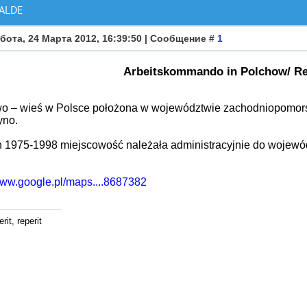
ALDE
бота, 24 Марта 2012, 16:39:50 | Сообщение #
1
Arbeitskommando in Polchow/ R
o – wieś w Polsce położona w województwie zachodniopomors
yno.
h 1975-1998 miejscowość należała administracyjnie do wojewó
/www.google.pl/maps....8687382
rit, reperit