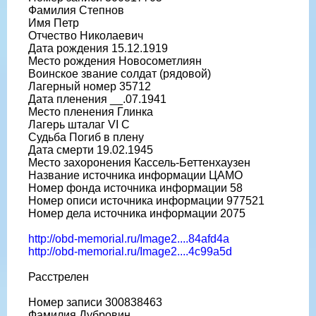
Фамилия Степнов
Имя Петр
Отчество Николаевич
Дата рождения 15.12.1919
Место рождения Новосометлиян
Воинское звание солдат (рядовой)
Лагерный номер 35712
Дата пленения __.07.1941
Место пленения Глинка
Лагерь шталаг VI C
Судьба Погиб в плену
Дата смерти 19.02.1945
Место захоронения Кассель-Беттенхаузен
Название источника информации ЦАМО
Номер фонда источника информации 58
Номер описи источника информации 977521
Номер дела источника информации 2075
http://obd-memorial.ru/Image2....84afd4a
http://obd-memorial.ru/Image2....4c99a5d
Расстрелен
Номер записи 300838463
Фамилия Дубровин