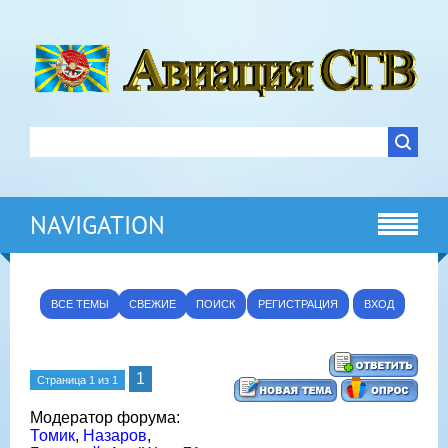
NAVIGATION
ВСЕ ТЕМЫ
СВЕЖИЕ
ПОИСК
РЕГИСТРАЦИЯ
ВХОД
1
Страница
1
из
1
Модератор форума:
Томик
,
Назаров
,