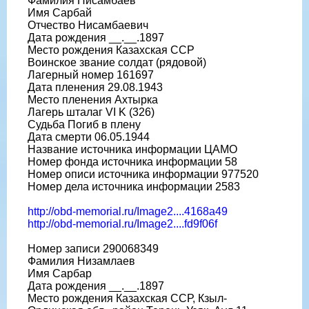
Фамилия Нисамбаев
Имя Сарбай
Отчество Нисамбаевич
Дата рождения __.__.1897
Место рождения Казахская ССР
Воинское звание солдат (рядовой)
Лагерный номер 161697
Дата пленения 29.08.1943
Место пленения Ахтырка
Лагерь шталаг VI K (326)
Судьба Погиб в плену
Дата смерти 06.05.1944
Название источника информации ЦАМО
Номер фонда источника информации 58
Номер описи источника информации 977520
Номер дела источника информации 2583
http://obd-memorial.ru/Image2....4168a49
http://obd-memorial.ru/Image2....fd9f06f
Номер записи 290068349
Фамилия Низамлаев
Имя Сарбар
Дата рождения __.__.1897
Место рождения Казахская ССР, Кзыл-