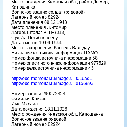
Место рождения Киевская обл., район Дымер,
Катюшинка
Воинское звание солдат (рядовой)
Лагерный номер 82924
Дата пленения 09.12.1943
Место пленения Житомир
Лагерь шталаг VIII F (318)
Судьба Погиб в плену
Дата смерти 19.04.1944
Место захоронения Кассель-Вальдау
Название источника информации ЦАМО
Номер фонда источника информации 58
Номер описи источника информации 977529
Номер дела источника информации 43
http://obd-memorial.ru/Image2....f016ad1
http://obd-memorial.ru/Image2....e156893
Номер записи 290072323
Фамилия Крикан
Имя Михаил
Дата рождения 18.11.1926
Место рождения Киевская обл., Катюшанка
Воинское звание рядовой
Лагерный номер 82924