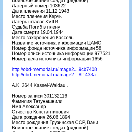
Воинское звание солдат (рядовой)
Лагерный номер 103622
Дата пленения 11.12.1943
Место пленения Керчь
Лагерь шталаг XVII B
Судьба Погиб в плену
Дата смерти 19.04.1944
Место захоронения Кассель
Название источника информации ЦАМО
Номер фонда источника информации 58
Номер описи источника информации 977521
Номер дела источника информации 1656
http://obd-memorial.ru/Image2....9cb7408
http://obd-memorial.ru/Image2....8f1433a
A.K. 2644 Kassel-Waldau .
Номер записи 301132116
Фамилия Татунашвили
Имя Александр
Отчество Константинович
Дата рождения 26.06.1894
Место рождения Грузинская ССР, Вани
Воинское звание солдат (рядовой)