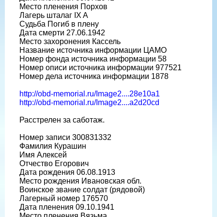
Место пленения Порхов
Лагерь шталаг IX A
Судьба Погиб в плену
Дата смерти 27.06.1942
Место захоронения Кассель
Название источника информации ЦАМО
Номер фонда источника информации 58
Номер описи источника информации 977521
Номер дела источника информации 1878
http://obd-memorial.ru/Image2....28e10a1
http://obd-memorial.ru/Image2....a2d20cd
Расстрелен за саботаж.
Номер записи 300831332
Фамилия Курашин
Имя Алексей
Отчество Егорович
Дата рождения 06.08.1913
Место рождения Ивановская обл.
Воинское звание солдат (рядовой)
Лагерный номер 176570
Дата пленения 09.10.1941
Место пленения Вязьма