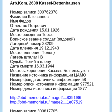
Arb.Kom. 2638 Kassel-Bettenhausen
Номер записи 300762378
Фамилия Ключанцев
Имя Федор
Отчество Петрович
Дата рождения 15.01.1926
Место рождения Терск
Воинское звание солдат (рядовой)
Лагерный номер 38209
Дата пленения 19.12.1943
Место пленения Полоцк
Лагерь шталаг I B
Судьба Погиб в плену
Дата смерти 16.03.1944
Место захоронения Кассель-Беттенхаузен
Название источника информации ЦАМО
Номер фонда источника информации 58
Номер описи источника информации 977521
Номер дела источника информации 1877
http://obd-memorial.ru/Image2....8351f86
http://obd-memorial.ru/Image2....1e07519
Номер записи 300817705