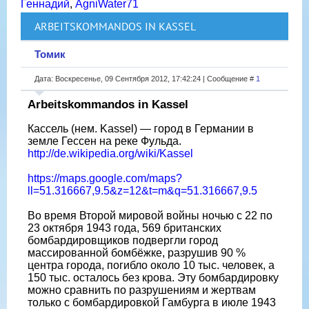
Геннадий
,
AgniWater71
ARBEITSKOMMANDOS IN KASSEL
Томик
Дата: Воскресенье, 09 Сентября 2012, 17:42:24 | Сообщение #
1
Arbeitskommandos in Kassel
Кассель (нем. Kassel) — город в Германии в
земле Гессен на реке Фульда.
http://de.wikipedia.org/wiki/Kassel
https://maps.google.com/maps?
ll=51.316667,9.5&z=12&t=m&q=51.316667,9.5
Во время Второй мировой войны ночью с 22 по
23 октября 1943 года, 569 британских
бомбардировщиков подвергли город
массированной бомбёжке, разрушив 90 %
центра города, погибло около 10 тыс. человек, а
150 тыс. осталось без крова. Эту бомбардировку
можно сравнить по разрушениям и жертвам
только с бомбардировкой Гамбурга в июле 1943