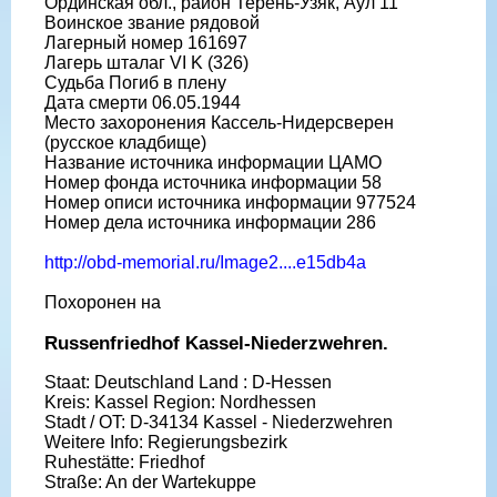
Ординская обл., район Терень-Узяк, Аул 11
Воинское звание рядовой
Лагерный номер 161697
Лагерь шталаг VI K (326)
Судьба Погиб в плену
Дата смерти 06.05.1944
Место захоронения Кассель-Нидерсверен
(русское кладбище)
Название источника информации ЦАМО
Номер фонда источника информации 58
Номер описи источника информации 977524
Номер дела источника информации 286
http://obd-memorial.ru/Image2....e15db4a
Похоронен на
Russenfriedhof Kassel-Niederzwehren.
Staat: Deutschland Land : D-Hessen
Kreis: Kassel Region: Nordhessen
Stadt / OT: D-34134 Kassel - Niederzwehren
Weitere Info: Regierungsbezirk
Ruhestätte: Friedhof
Straße: An der Wartekuppe