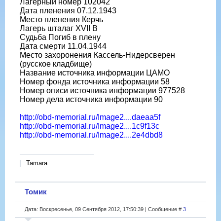
Лагерный номер 102042
Дата пленения 07.12.1943
Место пленения Керчь
Лагерь шталаг XVII B
Судьба Погиб в плену
Дата смерти 11.04.1944
Место захоронения Кассель-Нидерсверен
(русское кладбище)
Название источника информации ЦАМО
Номер фонда источника информации 58
Номер описи источника информации 977528
Номер дела источника информации 90
http://obd-memorial.ru/Image2....daeaa5f
http://obd-memorial.ru/Image2....1c9f13c
http://obd-memorial.ru/Image2....2e4dbd8
Tamara
Томик
Дата: Воскресенье, 09 Сентября 2012, 17:50:39 | Сообщение #
3