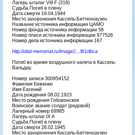
Лагерь шталаг VIII F (318)
Судьба Погиб в плену
Дата смерти 19.04.1944
Место захоронения Кассель-Беттенхаузен
Название источника информации ЦАМО
Номер фонда источника информации 58
Номер описи источника информации 977526
Номер дела источника информации 167
http://obd-memorial.ru/Image2....fb1dbca
Погиб во время воздушного налета в Кассель-
Вальдау.
Номер записи 300954152
Фамилия Бевенко
Имя Евгений
Дата рождения 08.02.1923
Место рождения Гобовонское
Воинское звание солдат (рядовой)
Лагерный номер 69985
Лагерь шталаг IX A
Судьба Погиб в плену
Дата смерти 28.02.1945
Место захоронения Кассель-Беттенхаузен