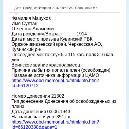
Дата: Среда, 03 Февраля 2016, 09:49:26 | Сообщение #
8
Фамилия Мацухов
Имя Султан
Отчество Адамович
Дата рождения/Возраст __.__.1914
Дата и место призыва Кувинский РВК,
Орджоникидзевский край, Черкесская АО,
Кувинский р-н
Последнее место службы 115 кав. полк 316 кав.
див.
Воинское звание красноармеец
Причина выбытия попал в плен (освобожден)
Название источника информации ЦАМО
https://www.obd-memorial.ru/html/info.htm?
id=66120712
Номер донесения 21302
Тип донесения Донесения об освобожденных из
плена
Дата донесения 03.06.1943
Название части упр. 351 сд
https://www.obd-memorial.ru/html/info.htm?
id=66120388&page=1