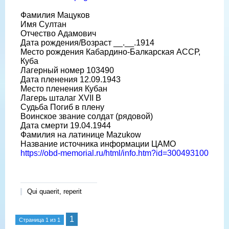
Фамилия Мацуков
Имя Султан
Отчество Адамович
Дата рождения/Возраст __.__.1914
Место рождения Кабардино-Балкарская АССР,
Куба
Лагерный номер 103490
Дата пленения 12.09.1943
Место пленения Кубан
Лагерь шталаг XVII B
Судьба Погиб в плену
Воинское звание солдат (рядовой)
Дата смерти 19.04.1944
Фамилия на латинице Mazukow
Название источника информации ЦАМО
https://obd-memorial.ru/html/info.htm?id=300493100
Qui quaerit, reperit
1
Страница
1
из
1