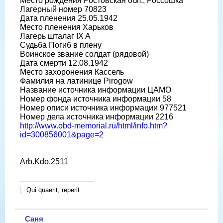
Место рождения Ростовская обл., Россошка
Лагерный номер 70823
Дата пленения 25.05.1942
Место пленения Харьков
Лагерь шталаг IX A
Судьба Погиб в плену
Воинское звание солдат (рядовой)
Дата смерти 12.08.1942
Место захоронения Кассель
Фамилия на латинице Pirogow
Название источника информации ЦАМО
Номер фонда источника информации 58
Номер описи источника информации 977521
Номер дела источника информации 2216
http://www.obd-memorial.ru/html/info.htm?
id=300856001&page=2
Arb.Kdo.2511
Qui quaerit, reperit
Саня