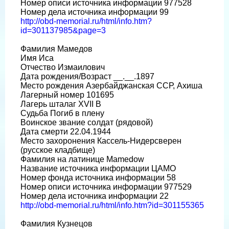
Номер описи источника информации 977528
Номер дела источника информации 99
http://obd-memorial.ru/html/info.htm?
id=301137985&page=3
Фамилия Мамедов
Имя Иса
Отчество Измаилович
Дата рождения/Возраст __.__.1897
Место рождения Азербайджанская ССР, Ахиша
Лагерный номер 101695
Лагерь шталаг XVII B
Судьба Погиб в плену
Воинское звание солдат (рядовой)
Дата смерти 22.04.1944
Место захоронения Кассель-Нидерсверен
(русское кладбище)
Фамилия на латинице Mamedow
Название источника информации ЦАМО
Номер фонда источника информации 58
Номер описи источника информации 977529
Номер дела источника информации 22
http://obd-memorial.ru/html/info.htm?id=301155365
Фамилия Кузнецов