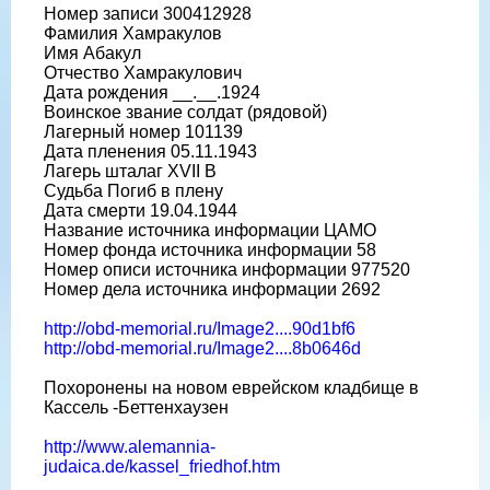
Номер записи 300412928
Фамилия Хамракулов
Имя Абакул
Отчество Хамракулович
Дата рождения __.__.1924
Воинское звание солдат (рядовой)
Лагерный номер 101139
Дата пленения 05.11.1943
Лагерь шталаг XVII B
Судьба Погиб в плену
Дата смерти 19.04.1944
Название источника информации ЦАМО
Номер фонда источника информации 58
Номер описи источника информации 977520
Номер дела источника информации 2692
http://obd-memorial.ru/Image2....90d1bf6
http://obd-memorial.ru/Image2....8b0646d
Похоронены на новом еврейском кладбище в
Кассель -Беттенхаузен
http://www.alemannia-
judaica.de/kassel_friedhof.htm