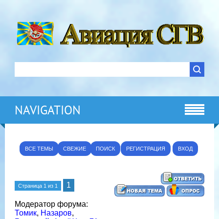
NAVIGATION
ВСЕ ТЕМЫ
СВЕЖИЕ
ПОИСК
РЕГИСТРАЦИЯ
ВХОД
1
Страница
1
из
1
Модератор форума:
Томик
,
Назаров
,