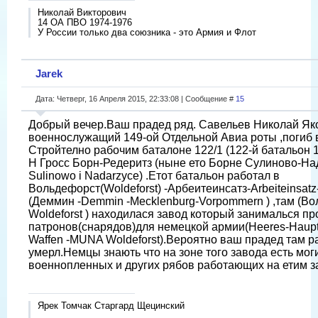
Николай Викторович
14 ОА ПВО 1974-1976
У России только два союзника - это Армия и Флот
Jarek
Дата: Четверг, 16 Апреля 2015, 22:33:08 | Сообщение #
15
Добрый вечер.Ваш прадед ряд. Савельев Николай Як
военнослужащий 149-ой Отдельной Авиа роты ,погиб 
Стройтелно рабочим баталоне 122/1 (122-й батальон 1
H Гросс Борн-Редеритз (ныне ето Борне Сулиново-На
Sulinowo i Nadarzyce) .Етот батальон работал в
Вольдефорст(Woldeforst) -Арбеитеинсатз-Arbeiteinsat
(Деммин -Demmin -Mecklenburg-Vorpommern ) ,там (В
Woldeforst ) находилася завод который занималься п
патронов(снарядов)для немецкой армии(Heeres-Hauptm
Waffen -MUNA Woldeforst).Вероятно ваш прадед там р
умерл.Немцы знають что на зоне того завода есть мог
военнопленных и других рябов работающих на етим з
Ярек Томчак Старгард Щецинский