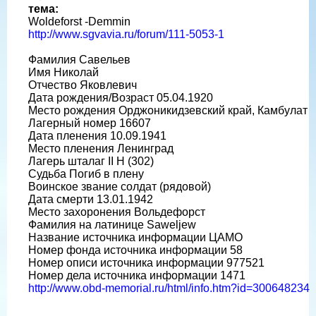
тема:
Woldeforst -Demmin
http://www.sgvavia.ru/forum/111-5053-1
Фамилия Савельев
Имя Николай
Отчество Яковлевич
Дата рождения/Возраст 05.04.1920
Место рождения Орджоникидзевский край, Камбулат
Лагерный номер 16607
Дата пленения 10.09.1941
Место пленения Ленинград
Лагерь шталаг II H (302)
Судьба Погиб в плену
Воинское звание солдат (рядовой)
Дата смерти 13.01.1942
Место захоронения Вольдефорст
Фамилия на латинице Saweljew
Название источника информации ЦАМО
Номер фонда источника информации 58
Номер описи источника информации 977521
Номер дела источника информации 1471
http://www.obd-memorial.ru/html/info.htm?id=300648234