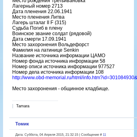
Место рождения Третьивановка
Лагерный номер 2713
Дата пленения 22.06.1941
Место пленения Литва
Лагерь шталаг II F (315)
Судьба Погиб в плену
Воинское звание солдат (рядовой)
Дата смерти 17.09.1941
Место захоронения Вольдефорст
Фамилия на латинице Senkin
Название источника информации ЦАМО
Номер фонда источника информации 58
Номер описи источника информации 977527
Номер дела источника информации 108
http://www.obd-memorial.ru/html/info.htm?id=30108493
Место захоронения - общинное кладбище.
Tamara
Томик
Дата: Суббота, 04 Апреля 2015, 21:32:15 | Сообщение #
11