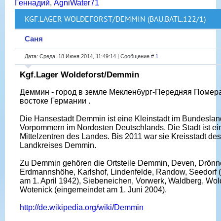
Геннадий
,
AgniWater71
KGF.LAGER WOLDEFORST/DEMMIN (BAU.BATL.122/1)
Саня
Дата: Среда, 18 Июня 2014, 11:49:14 | Сообщение #
1
Kgf.Lager Woldeforst/Demmin
Деммин - город в земле Мекленбург-Передняя Помера
востоке Германии .
Die Hansestadt Demmin ist eine Kleinstadt im Bundesla
Vorpommern im Nordosten Deutschlands. Die Stadt ist ei
Mittelzentren des Landes. Bis 2011 war sie Kreisstadt de
Landkreises Demmin.
Zu Demmin gehören die Ortsteile Demmin, Deven, Drönn
Erdmannshöhe, Karlshof, Lindenfelde, Randow, Seedorf 
am 1. April 1942), Siebeneichen, Vorwerk, Waldberg, Wol
Wotenick (eingemeindet am 1. Juni 2004).
http://de.wikipedia.org/wiki/Demmin