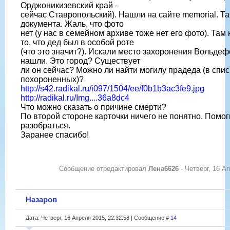
Орджоникизевский край -
сейчас Ставропольский). Нашли на сайте memorial. Т
документа. Жаль, что фото
нет (у нас в семейном архиве тоже нет его фото). Там
то, что дед был в особой роте
(что это значит?). Искали место захоронения Вольдефо
нашли. Это город? Существует
ли он сейчас? Можно ли найти могилу прадеда (в спис
похороненных)?
http://s42.radikal.ru/i097/1504/ee/f0b1b3ac3fe9.jpg
http://radikal.ru/Img....36a8dc4
Что можно сказать о причине смерти?
По второй стороне карточки ничего не понятно. Помог
разобраться.
Заранее спасибо!
Сообщение отредактировал
Лена6626
-
Четверг, 16 Ап
Назаров
Дата: Четверг, 16 Апреля 2015, 22:32:58 | Сообщение #
14