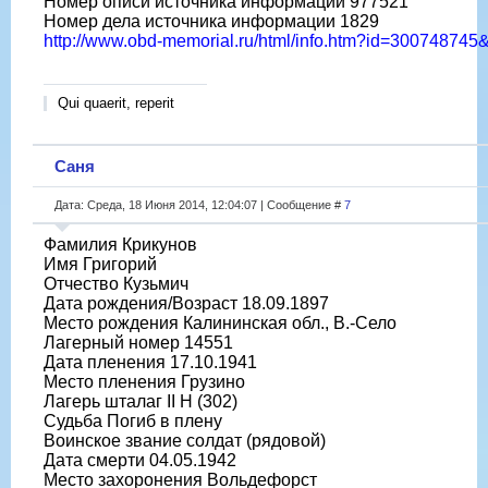
Номер описи источника информации 977521
Номер дела источника информации 1829
http://www.obd-memorial.ru/html/info.htm?id=30074874
Qui quaerit, reperit
Саня
Дата: Среда, 18 Июня 2014, 12:04:07 | Сообщение #
7
Фамилия Крикунов
Имя Григорий
Отчество Кузьмич
Дата рождения/Возраст 18.09.1897
Место рождения Калининская обл., В.-Село
Лагерный номер 14551
Дата пленения 17.10.1941
Место пленения Грузино
Лагерь шталаг II H (302)
Судьба Погиб в плену
Воинское звание солдат (рядовой)
Дата смерти 04.05.1942
Место захоронения Вольдефорст