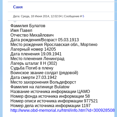
Саня
Дата: Среда, 18 Июня 2014, 12:02:04 | Сообщение #
5
Фамилия Булатов
Имя Павел
Отчество Михайлович
Дата рождения/Возраст 05.03.1913
Место рождения Ярославская обл., Мортино
Лагерный номер 14205
Дата пленения 19.09.1941
Место пленения Ленинград
Лагерь шталаг II H (302)
Судьба Погиб в плену
Воинское звание солдат (рядовой)
Дата смерти 27.03.1942
Место захоронения Вольдефорст
Фамилия на латинице Bulatow
Название источника информации ЦАМО
Номер фонда источника информации 58
Номер описи источника информации 977521
Номер дела источника информации 1197
http://www.obd-memorial.ru/html/info.htm?id=300928508