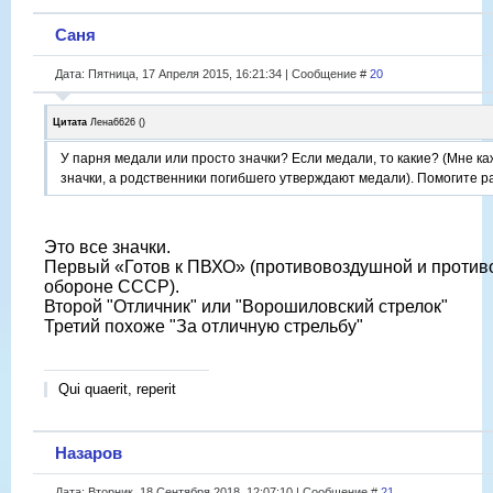
Саня
Дата: Пятница, 17 Апреля 2015, 16:21:34 | Сообщение #
20
Цитата
Лена6626
(
)
У парня медали или просто значки? Если медали, то какие? (Мне каж
значки, а родственники погибшего утверждают медали). Помогите р
Это все значки.
Первый «Готов к ПВХО» (противовоздушной и против
обороне СССР).
Второй "Отличник" или "Ворошиловский стрелок"
Третий похоже "За отличную стрельбу"
Qui quaerit, reperit
Назаров
Дата: Вторник, 18 Сентября 2018, 12:07:10 | Сообщение #
21