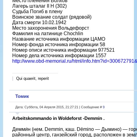
Место пленения Волхов
Лагерь шталаг II H (302)
Судьба Погиб в плену
Воинское звание солдат (рядовой)
Дата смерти 10.02.1942
Место захоронения Вольдефорст
Фамилия на латинице Chochlin
Название источника информации ЦАМО
Номер фонда источника информации 58
Номер описи источника информации 977521
Номер дела источника информации 1557
http://www.obd-memorial.ru/html/info.htm?id=30067279
Qui quaerit, reperit
Томик
Дата: Суббота, 04 Апреля 2015, 21:27:21 | Сообщение #
9
Arbeitskommando in Woldeforst -Demmin .
Демми́н (нем. Demmin, каш. Dëmino — Дымино) — гор
районный центр, ганзейский город, расположен в зем