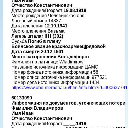
Имя Иван
Отчество Константинович
Дата рождения/Возраст
19.08.1918
Место рождения Челябинская обл.
Лагерный номер 14337
Дата пленения
12.10.1941
Место пленения
Вязьма
Лагерь
шталаг II H (302)
Судьба
Погиб в плену
Воинское звание красноармеец|рядовой
Дата смерти 20.12.1941
Место захоронения Вольдефорст
Фамилия на латинице Wladimirow
Название источника информации ЦАМО
Номер фонда источника информации 58
Номер описи источника информации 977521
Номер дела источника информации 1434
https://www.obd-memorial.ru/html/info.htm?id=300637791
60133099
Информация из документов, уточняющих потери
Фамилия Владимиров
Имя Иван
Отчество Константинович
Дата рождения/Возраст
__.__.1918