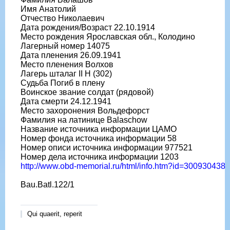
Имя Анатолий
Отчество Николаевич
Дата рождения/Возраст 22.10.1914
Место рождения Ярославская обл., Колодино
Лагерный номер 14075
Дата пленения 26.09.1941
Место пленения Волхов
Лагерь шталаг II H (302)
Судьба Погиб в плену
Воинское звание солдат (рядовой)
Дата смерти 24.12.1941
Место захоронения Вольдефорст
Фамилия на латинице Balaschow
Название источника информации ЦАМО
Номер фонда источника информации 58
Номер описи источника информации 977521
Номер дела источника информации 1203
http://www.obd-memorial.ru/html/info.htm?id=300930438
Bau.Batl.122/1
Qui quaerit, reperit