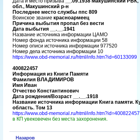
Дата и место призыва
__.09.1938 Макушинский РВК,
обл., Макушинский р-н
Последнее место службы ппс 809
Воинское звание
красноармеец
Причина выбытия пропал без вести
Дата выбытия __.__.1941
Название источника информации ЦАМО
Номер фонда источника информации 58
Номер описи источника информации 977520
Номер дела источника информации 10
https://www.obd-memorial.ru/html/info.htm?id=60133099
400822457
Информация из Книги Памяти
Фамилия ВЛАДИМИРОВ
Имя Иван
Отчество Константинович
Дата рождения/Возраст __.__.1918
Название источника информации Книга памяти. К
область. Том 13
https://www.obd-memorial.ru/html/info.htm?id=400822457
в КП увековечен без места захоронения.
Назаров