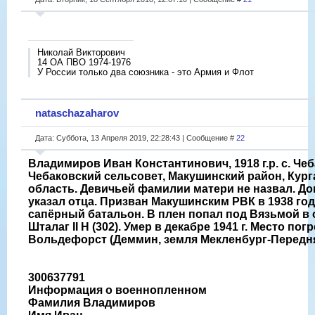
Николай Викторович
14 ОА ПВО 1974-1976
У России только два союзника - это Армия и Флот
nataschazaharov
Дата: Суббота, 13 Апреля 2019, 22:28:43 | Сообщение #
22
Владимиров Иван Константинович, 1918 г.р. с. Чеб
Чебаковский сельсовет, Макушинский район, Кург
область. Девичьей фамилии матери не назвал. Д
указал отца. Призван Макушинским РВК в 1938 год
сапёрный батальон. В плен попал под Вязьмой в о
Шталаг II H (302). Умер в декабре 1941 г. Место пог
Вольдефорст (Деммин, земля Мекленбург-Передн
300637791
Информация о военнопленном
Фамилия Владимиров