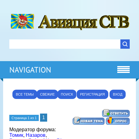
NAVIGATION
ВСЕ ТЕМЫ
СВЕЖИЕ
ПОИСК
РЕГИСТРАЦИЯ
ВХОД
1
Страница
1
из
1
Модератор форума:
Томик
,
Назаров
,