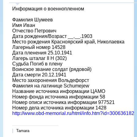
Информация о военнопленном
Фамилия Шумеев
Имя Иван
Отчество Петрович
Дата рождения/Возраст __.__.1903
Место рождения Красноярский край, Николаевка
Лагерный номер 14528
Дата пленения 25.10.1941
Лагерь шталаг II H (302)
Судьба Погиб в плену
Воинское звание солдат (рядовой)
Дата смерти 20.12.1941
Место захоронения Вольдефорст
Фамилия на латинице Schumejew
Название источника информации ЦАМО
Номер фонда источника информации 58
Номер описи источника информации 977521
Номер дела источника информации 1428
http://www.obd-memorial.ru/html/info.htm?id=300636182
Tamara