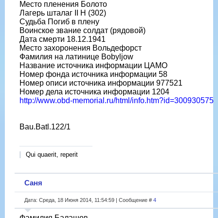
Место пленения Болото
Лагерь шталаг II H (302)
Судьба Погиб в плену
Воинское звание солдат (рядовой)
Дата смерти 18.12.1941
Место захоронения Вольдефорст
Фамилия на латинице Bobyljow
Название источника информации ЦАМО
Номер фонда источника информации 58
Номер описи источника информации 977521
Номер дела источника информации 1204
http://www.obd-memorial.ru/html/info.htm?id=300930575
Bau.Batl.122/1
Qui quaerit, reperit
Саня
Дата: Среда, 18 Июня 2014, 11:54:59 | Сообщение #
4
Фамилия Балашов