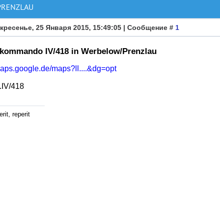
PRENZLAU
кресенье, 25 Января 2015, 15:49:05 | Сообщение #
1
skommando IV/418 in Werbelow/Prenzlau
maps.google.de/maps?ll....&dg=opt
.IV/418
rit, reperit