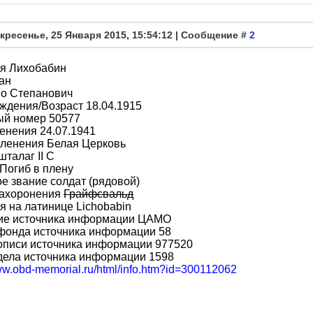
кресенье, 25 Января 2015, 15:54:12 | Сообщение #
2
я Лихобабин
ан
во Степанович
ждения/Возраст 18.04.1915
ый номер 50577
енения 24.07.1941
пленения Белая Церковь
шталаг II C
Погиб в плену
е звание солдат (рядовой)
захоронения
Грайфсвальд
 на латинице Lichobabin
ие источника информации ЦАМО
фонда источника информации 58
описи источника информации 977520
дела источника информации 1598
www.obd-memorial.ru/html/info.htm?id=300112062