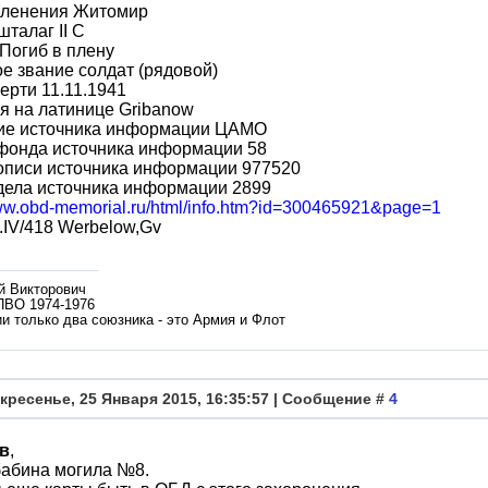
пленения Житомир
шталаг II C
Погиб в плену
е звание солдат (рядовой)
ерти 11.11.1941
я на латинице Gribanow
ие источника информации ЦАМО
фонда источника информации 58
описи источника информации 977520
дела источника информации 2899
www.obd-memorial.ru/html/info.htm?id=300465921&page=1
.IV/418 Werbelow,Gv
й Викторович
ПВО 1974-1976
и только два союзника - это Армия и Флот
кресенье, 25 Января 2015, 16:35:57 | Сообщение #
4
в
,
бабина могила №8.