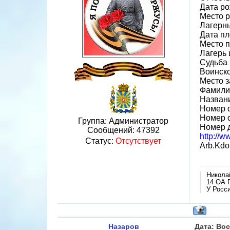
Дата ро
Место р
Лагерн
Дата пл
Место 
Лагерь 
Судьба 
Воинско
Место 
Фамили
Назван
Номер 
Номер 
Группа: Администратор
Номер 
Сообщений:
47392
http://
Статус:
Отсутствует
Arb.Kdo
Никола
14 ОА 
У Росси
Назаров
Дата: Вос