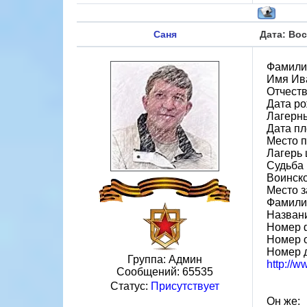
Саня
Дата: Вос
Фамили
Имя Ив
Отчест
Дата ро
Лагерн
Дата пл
Место 
Лагерь 
Судьба 
Воинско
Место 
Фамилия
Назван
Номер 
Номер 
Номер 
Группа: Админ
http://
Сообщений:
65535
Статус:
Присутствует
Он же: