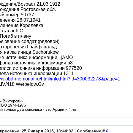
ждения/Возраст 21.03.1912
ождения Ростовская обл.
ый номер 50737
енения 26.07.1941
пленения Королевка
шталаг II C
Погиб в плену
е звание солдат (рядовой)
захоронения Грайфсвальд
я на латинице Suchorukow
ие источника информации ЦАМО
фонда источника информации 58
описи источника информации 977520
дела источника информации 1311
www.obd-memorial.ru/html/info.htm?id=300032278&page=1
.IV/418 Werbelow,Gv
й Викторович
ПВО 1974-1976
и только два союзника - это Армия и Флот
кресенье, 25 Января 2015, 18:44:02 | Сообщение #
6