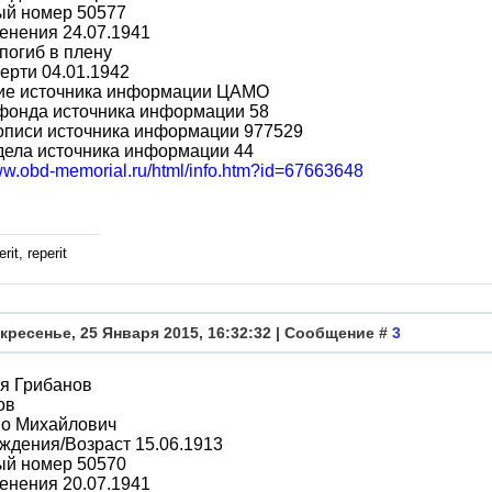
ый номер 50577
енения 24.07.1941
погиб в плену
ерти 04.01.1942
ие источника информации ЦАМО
фонда источника информации 58
описи источника информации 977529
дела источника информации 44
www.obd-memorial.ru/html/info.htm?id=67663648
rit, reperit
кресенье, 25 Января 2015, 16:32:32 | Сообщение #
3
я Грибанов
ов
во Михайлович
ждения/Возраст 15.06.1913
ый номер 50570
енения 20.07.1941