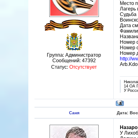
Место 
Лагерь 
Судьба 
Воинско
Дата см
Фамили
Назван
Номер 
Номер 
Номер 
Группа: Администратор
http://
Сообщений:
47392
Arb.Kdo
Статус:
Отсутствует
Никола
14 ОА 
У Росси
Саня
Дата: Вос
Назаро
У Лихо