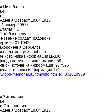
я Цихобалин
ан
во
ждения/Возраст 18.04.1915
ый номер 50577
шталаг II C
Погиб в плену
е звание солдат (рядовой)
ерти 04.01.1942
захоронения Вербелов
 на латинице Zichobalin
ие источника информации ЦАМО
фонда источника информации 58
описи источника информации 977526
дела источника информации 171
www.obd-memorial.ru/html/info.htm?id=301018989
я Зиковалин
ан
во Степанович
ждения/Возраст 18.04.1915