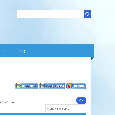
БЛОГ
FAQ
IV/418 in