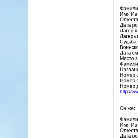
Фамили
Имя Ив
Отчест
Дата ро
Лагерн
Лагерь 
Судьба 
Воинско
Дата см
Место 
Фамилия
Назван
Номер 
Номер 
Номер 
http://
Он же:
Фамили
Имя Ив
Отчест
Дата ро