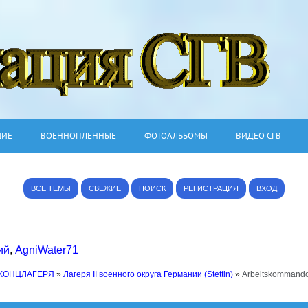
ШИЕ
ВОЕННОПЛЕННЫЕ
ФОТОАЛЬБОМЫ
ВИДЕО СГВ
ВСЕ ТЕМЫ
СВЕЖИЕ
ПОИСК
РЕГИСТРАЦИЯ
ВХОД
ий
,
AgniWater71
 КОНЦЛАГЕРЯ
»
Лагеря II военного округа Германии (Stettin)
»
Arbeitskommando 