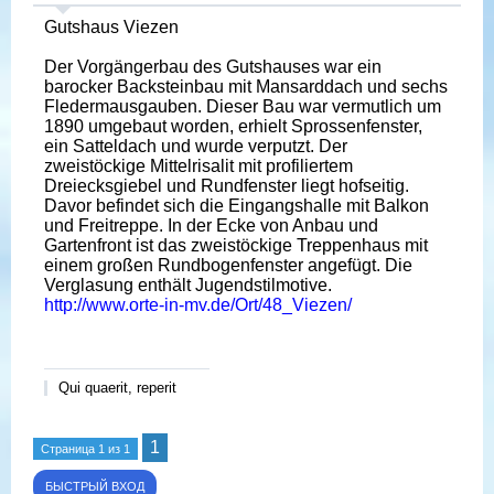
Gutshaus Viezen
Der Vorgängerbau des Gutshauses war ein
barocker Backsteinbau mit Mansarddach und sechs
Fledermausgauben. Dieser Bau war vermutlich um
1890 umgebaut worden, erhielt Sprossenfenster,
ein Satteldach und wurde verputzt. Der
zweistöckige Mittelrisalit mit profiliertem
Dreiecksgiebel und Rundfenster liegt hofseitig.
Davor befindet sich die Eingangshalle mit Balkon
und Freitreppe. In der Ecke von Anbau und
Gartenfront ist das zweistöckige Treppenhaus mit
einem großen Rundbogenfenster angefügt. Die
Verglasung enthält Jugendstilmotive.
http://www.orte-in-mv.de/Ort/48_Viezen/
Qui quaerit, reperit
1
Страница
1
из
1