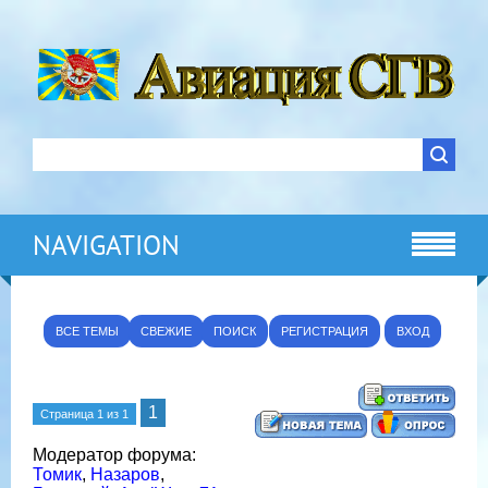
NAVIGATION
ВСЕ ТЕМЫ
СВЕЖИЕ
ПОИСК
РЕГИСТРАЦИЯ
ВХОД
1
Страница
1
из
1
Модератор форума:
Томик
,
Назаров
,