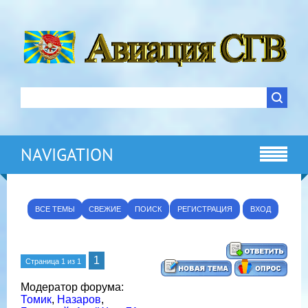
NAVIGATION
ВСЕ ТЕМЫ
СВЕЖИЕ
ПОИСК
РЕГИСТРАЦИЯ
ВХОД
1
Страница
1
из
1
Модератор форума:
Томик
,
Назаров
,