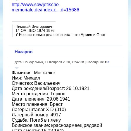
http://www.sowjetische-
memoriale.de/index.c....d=15686
Николай Викторович
14 ОА ПВО 1974-1976
У России только два союзника - это Армия и Флот
Назаров
Дата: Понедельник, 17 Февраля 2020, 12:42:38 | Сообщение #
3
Фамилия: Москалюк
Имя: Михаил
Отчество: Васильевич
Дата рождения/Возраст: 26.10.1921
Место рождения: Торков
Дата пленения: 29.06.1941
Место пленения: Брест
Лагерь: шталаг X D (310)
Лагерный номер: 4917
Судьба: Погиб в плену
Воинское звание: красноармеец|рядовой
Дата смерти: 18.03.1943