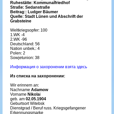
Ruhestätte: Kommunalfriedhof
Straße: Sedanstraße
Beitrag:: Ludger Bäumer
Quelle: Stadt Lünen und Abschrift der
Grabsteine
Weltkriegsopfer: 100
1.WK -4
2.WK -96
Deutschland: 56
Nation unbek.: 4
Polen: 2
Sowjetunion: 38
Информация о захоронении взята здесь
Из списка на захоронении:
Wir erinnern an:
Nachname
Adamow
Vorname
Nikola
i
geb. am
02.05.1904
Geburtsort Witebsk
Dienstgrad / Beruf russ. Kriegsgefangener
Erkennungsmarke