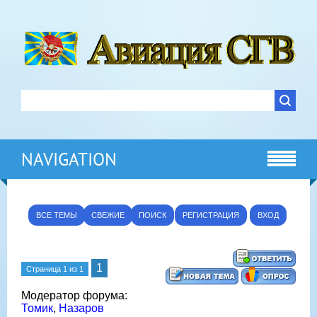
NAVIGATION
ВСЕ ТЕМЫ
СВЕЖИЕ
ПОИСК
РЕГИСТРАЦИЯ
ВХОД
1
Страница
1
из
1
Модератор форума:
Томик
,
Назаров