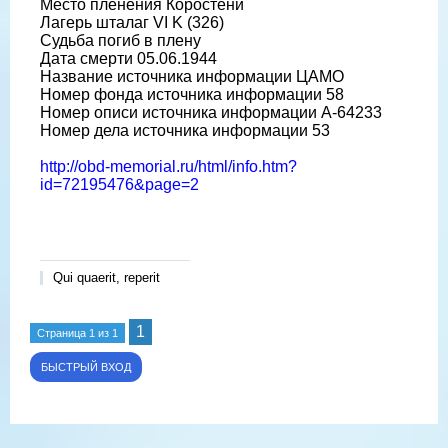
Место пленения Коростени
Лагерь шталаг VI K (326)
Судьба погиб в плену
Дата смерти 05.06.1944
Название источника информации ЦАМО
Номер фонда источника информации 58
Номер описи источника информации A-64233
Номер дела источника информации 53
http://obd-memorial.ru/html/info.htm?
id=72195476&page=2
Qui quaerit, reperit
1
Страница
1
из
1