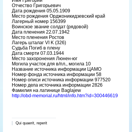
Имя Григорий
Отчество Григорьевич
Дата рождения 05.05.1909
Место рождения Орджоникидзевский край
Лагерный номер 156399
Воинское звание солдат (рядовой)
Дата пленения 22.07.1942
Место пленения Ростов
Лагерь шталаг VI K (326)
Судьба Погиб в плену
Дата смерти 07.03.1944
Место захоронения Люнен-юг
Могила участок для в/пл., могила 10
Название источника информации ЦАМО
Номер фонда источника информации 58
Номер описи источника информации 977520
Номер дела источника информации 2826
Фамилия на латинице Baglajew
http://obd-memorial.ru/html/info.htm?id=300446619
Qui quaerit, reperit