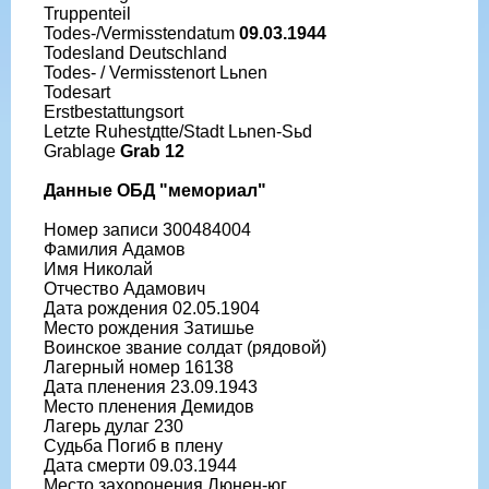
Truppenteil
Todes-/Vermisstendatum
09.03.1944
Todesland Deutschland
Todes- / Vermisstenort Lьnen
Todesart
Erstbestattungsort
Letzte Ruhestдtte/Stadt Lьnen-Sьd
Grablage
Grab 12
Данные ОБД "мемориал"
Номер записи 300484004
Фамилия Адамов
Имя Николай
Отчество Адамович
Дата рождения 02.05.1904
Место рождения Затишье
Воинское звание солдат (рядовой)
Лагерный номер 16138
Дата пленения 23.09.1943
Место пленения Демидов
Лагерь дулаг 230
Судьба Погиб в плену
Дата смерти 09.03.1944
Место захоронения Люнен-юг