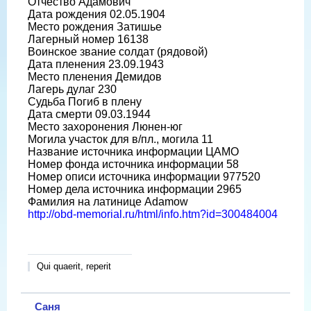
Отчество Адамович
Дата рождения 02.05.1904
Место рождения Затишье
Лагерный номер 16138
Воинское звание солдат (рядовой)
Дата пленения 23.09.1943
Место пленения Демидов
Лагерь дулаг 230
Судьба Погиб в плену
Дата смерти 09.03.1944
Место захоронения Люнен-юг
Могила участок для в/пл., могила 11
Название источника информации ЦАМО
Номер фонда источника информации 58
Номер описи источника информации 977520
Номер дела источника информации 2965
Фамилия на латинице Adamow
http://obd-memorial.ru/html/info.htm?id=300484004
Qui quaerit, reperit
Саня