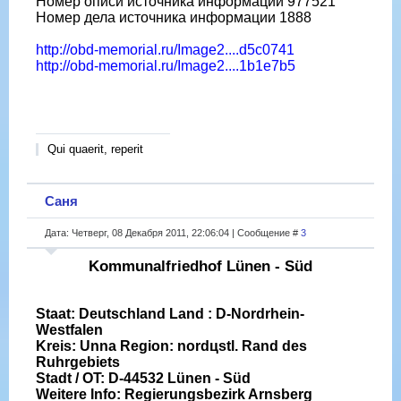
Номер описи источника информации 977521
Номер дела источника информации 1888
http://obd-memorial.ru/Image2....d5c0741
http://obd-memorial.ru/Image2....1b1e7b5
Qui quaerit, reperit
Саня
Дата: Четверг, 08 Декабря 2011, 22:06:04 | Сообщение #
3
Kommunalfriedhof Lünen - Süd
Staat: Deutschland Land : D-Nordrhein-
Westfalen
Kreis: Unna Region: nordцstl. Rand des
Ruhrgebiets
Stadt / OT: D-44532 Lünen - Süd
Weitere Info: Regierungsbezirk Arnsberg