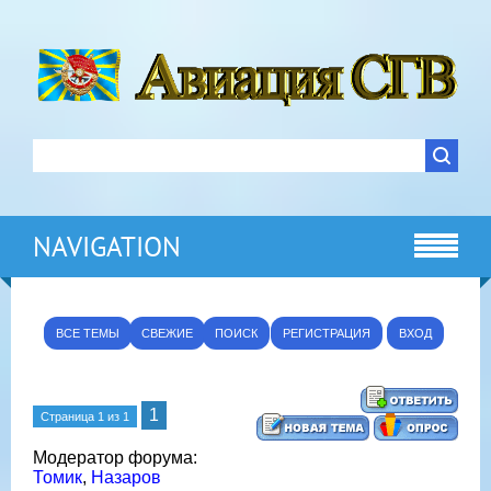
NAVIGATION
ВСЕ ТЕМЫ
СВЕЖИЕ
ПОИСК
РЕГИСТРАЦИЯ
ВХОД
1
Страница
1
из
1
Модератор форума:
Томик
,
Назаров