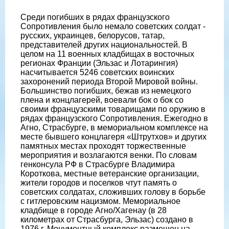
Среди погибших в рядах французского
Сопротивления было немало советских солдат -
русских, украинцев, белорусов, татар,
представителей других национальностей. В
целом на 11 военных кладбищах в восточных
регионах Франции (Эльзас и Лотарингия)
насчитывается 5246 советских воинских
захоронений периода Второй Мировой войны.
Большинство погибших, бежав из немецкого
плена и концлагерей, воевали бок о бок со
своими французскими товарищами по оружию в
рядах французского Сопротивления. Ежегодно в
Агно, Страсбурге, в мемориальном комплексе на
месте бывшего концлагеря «Штрутхов» и других
памятных местах проходят торжественные
мероприятия и возлагаются венки. По словам
генконсула РФ в Страсбурге Владимира
Короткова, местные ветеранские организации,
жители городов и поселков чтут память о
советских солдатах, сложивших голову в борьбе
с гитлеровским нацизмом. Мемориальное
кладбище в городе Агно/Хагенау (в 28
километрах от Страсбурга, Эльзас) создано в
1976 г. Монументный комплекс размещен на