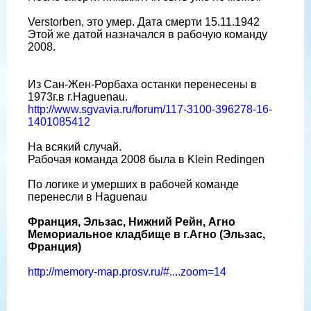
Verstorben, это умер. Дата смерти 15.11.1942
Этой же датой назначался в рабочую команду
2008.
Из Сан-Жен-Рорбаха останки перенесены в
1973г.в г.Haguenau.
http://www.sgvavia.ru/forum/117-3100-396278-16-
1401085412
На всякий случай.
Рабочая команда 2008 была в Klein Redingen
По логике и умерших в рабочей команде
перенесли в Haguenau
Франция, Эльзас, Нижний Рейн, Агно
Мемориальное кладбище в г.Агно (Эльзас,
Франция)
http://memory-map.prosv.ru/#....zoom=14