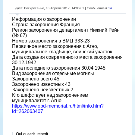
Дата: Воскресенье, 16 Апреля 2017, 14:06:01 | Сообщение #
14
Информация о захоронении
Страна захоронения Франция
Регион захоронения департамент Нижний Рейн
(№ 67)
Номер захоронения в ВМЦ З33-23
Первичное место захоронения г. Агно,
муниципальное кладбище, воинский участок
Дата создания современного места захоронения
30.12.1942
Дата последнего захоронения 30.04.1945
Вид захоронения отдельные могилы
Захоронено всего 45
Захоронено известных 43
Захоронено неизвестных 2
Кто шефствует над захоронением
муниципалитет г. Агно
https://www.obd-memorial.ru/html/info.htm?
id=262063407
Qui quaerit, reperit