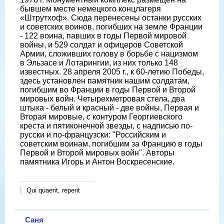
бывшем месте немецкого концлагеря
«Штрутхоф». Сюда перенесены останки русских
и советских воинов, погибших на земле Франции
- 122 воина, павших в годы Первой мировой
войны, и 529 солдат и офицеров Советской
Армии, сложивших голову в борьбе с нацизмом
в Эльзасе и Лотарингии, из них только 148
известных. 28 апреля 2005 г., к 60-летию Победы,
здесь установлен памятник нашим солдатам,
погибшим во Франции в годы Первой и Второй
мировых войн. Четырехметровая стела, два
штыка - белый и красный - две войны, Первая и
Вторая мировые, с контуром Георгиевского
креста и пятиконечной звезды, с надписью по-
русски и по-французски: "Российским и
советским воинам, погибшим за Францию в годы
Первой и Второй мировых войн". Авторы
памятника Игорь и Антон Воскресенские.
Qui quaerit, reperit
Саня