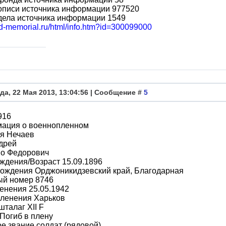
описи источника информации 977520
дела источника информации 1549
bd-memorial.ru/html/info.htm?id=300099000
да, 22 Мая 2013, 13:04:56 | Сообщение #
5
916
ация о военнопленном
я Нечаев
дрей
во Федорович
ждения/Возраст 15.09.1896
рождения Орджоникидзевский край, Благодарная
ый номер 8746
енения 25.05.1942
пленения Харьков
шталаг XII F
Погиб в плену
е звание солдат (рядовой)