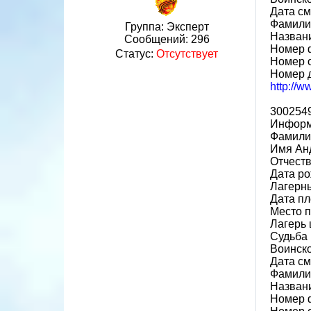
Дата см
Фамилия
Группа: Эксперт
Назван
Сообщений:
296
Номер 
Статус:
Отсутствует
Номер 
Номер 
http://
300254
Информ
Фамили
Имя Ан
Отчест
Дата ро
Лагерн
Дата пл
Место 
Лагерь 
Судьба 
Воинско
Дата см
Фамили
Назван
Номер 