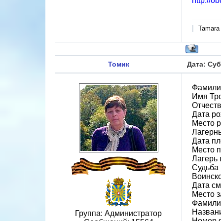
http://o
Tamara
Томик
Дата: Суб
Фамили
Имя Тр
Отчест
Дата ро
Место р
Лагерн
Дата пл
Место 
Лагерь 
Судьба 
Воинско
Дата см
Место 
Фамилия
Назван
Группа: Администратор
Номер 