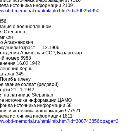
описи источника информации 977520
дела источника информации 2109
www.obd-memorial.ru/html/info.htm?id=300254950
856
ация о военнопленном
я Степанян
микон
во Агаджанович
ждения/Возраст __.12.1906
рождения Армянская ССР, Базаргечар
ый номер 6988
енения 16.02.1942
пленения Керчь
шталаг 345
Погиб в плену
е звание солдат (рядовой)
ерти 21.11.1942
 на латинице Stepanjan
ие источника информации ЦАМО
фонда источника информации 58
описи источника информации 977521
дела источника информации 1811
www.obd-memorial.ru/html/info.htm?id=300743856&page=2