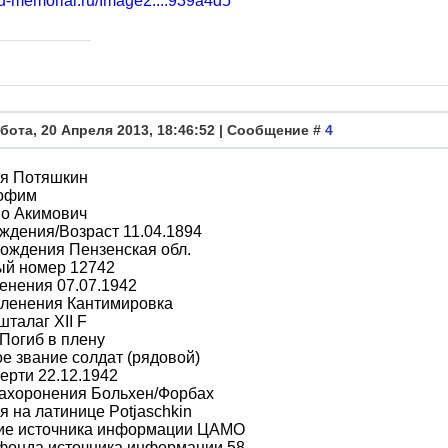
bd-memorial.ru/Image2....939a4d5
бота, 20 Апреля 2013, 18:46:52 | Сообщение #
4
я Потяшкин
офим
во Акимович
ждения/Возраст 11.04.1894
ождения Пензенская обл.
ый номер 12742
енения 07.07.1942
пленения Кантимировка
шталаг XII F
Погиб в плену
е звание солдат (рядовой)
ерти 22.12.1942
захоронения Больхен/Форбах
 на латинице Potjaschkin
ие источника информации ЦАМО
фонда источника информации 58