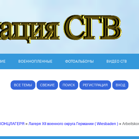
ШИЕ
ВОЕННОПЛЕННЫЕ
ФОТОАЛЬБОМЫ
ВИДЕО СГВ
ВСЕ ТЕМЫ
СВЕЖИЕ
ПОИСК
РЕГИСТРАЦИЯ
ВХОД
 КОНЦЛАГЕРЯ
»
Лагеря XII военного округа Германии ( Wiesbaden )
»
Arbeitsk