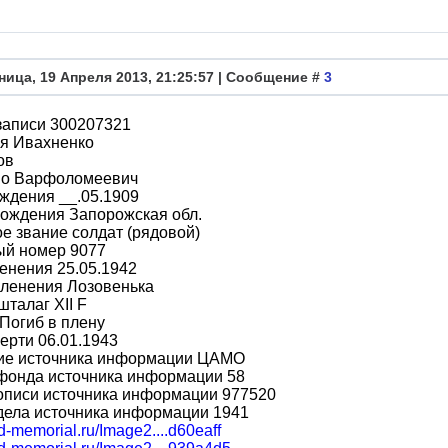
ница, 19 Апреля 2013, 21:25:57 | Сообщение #
3
записи 300207321
я Ивахненко
ов
во Варфоломеевич
ждения __.05.1909
ождения Запорожская обл.
е звание солдат (рядовой)
ый номер 9077
енения 25.05.1942
пленения Лозовенька
шталаг XII F
Погиб в плену
ерти 06.01.1943
ие источника информации ЦАМО
фонда источника информации 58
описи источника информации 977520
дела источника информации 1941
bd-memorial.ru/Image2....d60eaff