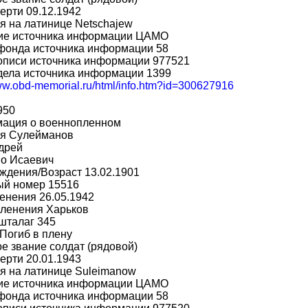
ерти 09.12.1942
 на латинице Netschajew
ие источника информации ЦАМО
фонда источника информации 58
описи источника информации 977521
дела источника информации 1399
www.obd-memorial.ru/html/info.htm?id=300627916
950
ация о военнопленном
я Сулейманов
дрей
во Исаевич
ждения/Возраст 13.02.1901
ый номер 15516
енения 26.05.1942
пленения Харьков
шталаг 345
Погиб в плену
е звание солдат (рядовой)
ерти 20.01.1943
я на латинице Suleimanow
ие источника информации ЦАМО
фонда источника информации 58