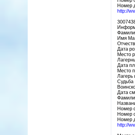
Номер 
Номер 
http://
300743
Информ
Фамили
Имя Ма
Отчест
Дата ро
Место 
Лагерн
Дата пл
Место 
Лагерь 
Судьба 
Воинско
Дата см
Фамилия
Назван
Номер 
Номер 
Номер 
http://