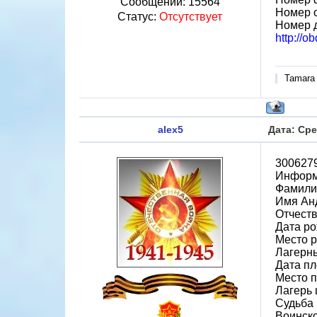
Сообщений:
15564
Номер 
Статус:
Отсутствует
Номер 
http://o
Tamara
alex5
Дата: Сре
300627
Информ
Фамили
Имя Ан
Отчест
Дата ро
Место 
Лагерн
Дата пл
Место 
Лагерь 
Судьба 
Воинско