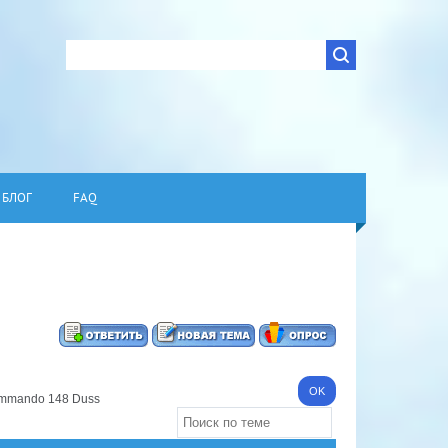
БЛОГ
FAQ
ommando 148 Duss