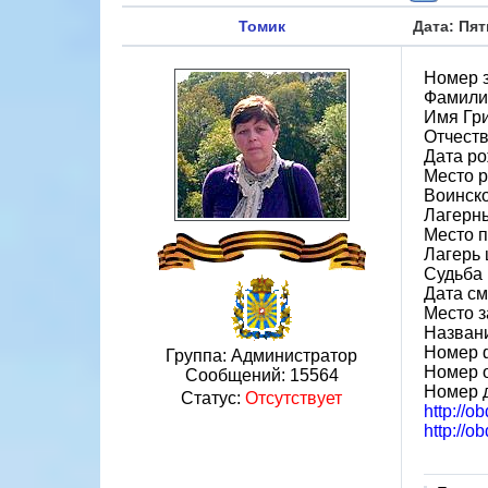
Томик
Дата: Пят
Номер 
Фамили
Имя Гр
Отчест
Дата ро
Место р
Воинско
Лагерн
Место 
Лагерь 
Судьба 
Дата см
Место 
Назван
Номер 
Группа: Администратор
Номер 
Сообщений:
15564
Номер 
Статус:
Отсутствует
http://o
http://o