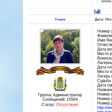
Tamara
Томик
Дата: Пят
Номер 
Фамили
Имя Як
Отчест
Дата ро
Место р
Воинско
Лагерн
Дата пл
Место 
Лагерь 
Судьба 
Дата см
Назван
Номер 
Группа: Администратор
Номер 
Сообщений:
15564
Номер 
Статус:
Отсутствует
http://o