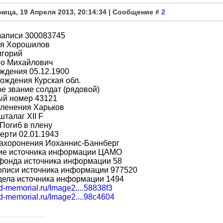
ница, 19 Апреля 2013, 20:14:34 | Сообщение #
2
записи 300083745
я Хорошилов
игорий
во Михайлович
ждения 05.12.1900
ождения Курская обл.
е звание солдат (рядовой)
ый номер 43121
пленения Харьков
шталаг XII F
Погиб в плену
ерти 02.01.1943
захоронения Иоханнис-Баннберг
ие источника информации ЦАМО
фонда источника информации 58
описи источника информации 977520
дела источника информации 1494
bd-memorial.ru/Image2....58838f3
bd-memorial.ru/Image2....98c4604