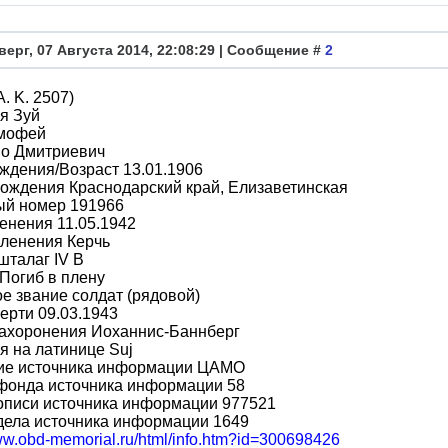
верг, 07 Августа 2014, 22:08:29 | Сообщение #
2
A. K. 2507)
я Зуй
мофей
во Дмитриевич
ждения/Возраст 13.01.1906
ождения Краснодарский край, Елизаветинская
ый номер 191966
енения 11.05.1942
пленения Керчь
шталаг IV B
Погиб в плену
е звание солдат (рядовой)
ерти 09.03.1943
захоронения Иоханнис-Баннберг
 на латинице Suj
ие источника информации ЦАМО
фонда источника информации 58
описи источника информации 977521
дела источника информации 1649
www.obd-memorial.ru/html/info.htm?id=300698426