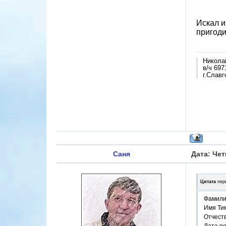
Искал и
пригоди
Никола
в/ч 697
г.Славг
Саня
Дата: Чет
Цитата
пер
Фамили
Имя Ти
Отчест
Дата р