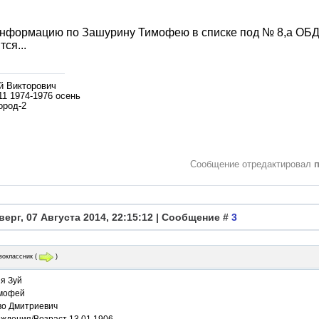
нформацию по Зашурину Тимофею в списке под № 8,а ОБД в
тся...
й Викторович
11 1974-1976 осень
ород-2
Сообщение отредактировал
верг, 07 Августа 2014, 22:15:12 | Сообщение #
3
воклассник
(
)
я Зуй
мофей
во Дмитриевич
ождения/Возраст 13.01.1906