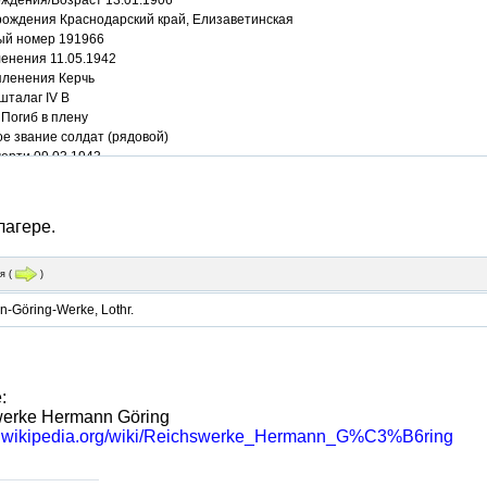
рождения Краснодарский край, Елизаветинская
ый номер 191966
ленения 11.05.1942
пленения Керчь
шталаг IV B
Погиб в плену
е звание солдат (рядовой)
ерти 09.03.1943
захоронения Иоханнис-Баннберг
лагере.
я
(
)
-Göring-Werke, Lothr.
:
erke Hermann Göring
de.wikipedia.org/wiki/Reichswerke_Hermann_G%C3%B6ring