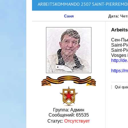
ARBEITSKOMMANDO 2507 SAINT-PIERREMO
Саня
Дата: Чет
Arbeit
Сен-Пье
Saint-P
Saint-P
Vosges 
http://
https://
Qui quae
Группа: Админ
Сообщений:
65535
Статус:
Отсутствует