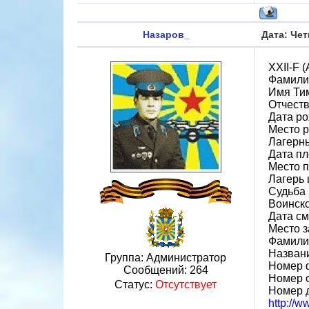
Назаров_
Дата: Чет
XXII-F (
Фамили
Имя Ти
Отчест
Дата ро
Место р
Лагерн
Дата пл
Место 
Лагерь 
Судьба 
Воинско
Дата см
Место 
Фамилия
Назван
Группа: Администратор
Номер 
Сообщений:
264
Номер 
Статус:
Отсутствует
Номер 
http://