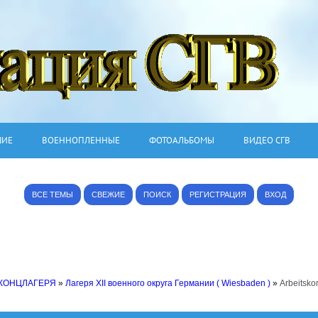
ШИЕ
ВОЕННОПЛЕННЫЕ
ФОТОАЛЬБОМЫ
ВИДЕО СГВ
ВСЕ ТЕМЫ
СВЕЖИЕ
ПОИСК
РЕГИСТРАЦИЯ
ВХОД
 КОНЦЛАГЕРЯ
»
Лагеря XII военного округа Германии ( Wiesbaden )
»
Arbeitsk