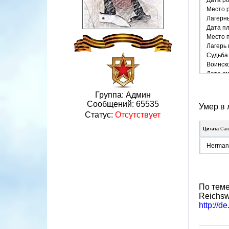
Место 
Лагерн
Дата п
Место 
Лагерь 
Судьба 
Воинско
Дата см
Место 
Группа: Админ
Сообщений:
65535
Умер в 
Статус:
Отсутствует
Цитата
Сан
Hermann
По теме
Reichsw
http://