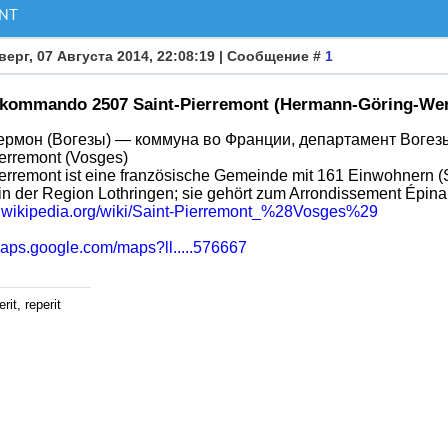
NT
верг, 07 Августа 2014, 22:08:19 | Сообщение #
1
skommando 2507 Saint-Pierremont (Hermann-Göring-Werk
рмон (Вогезы) — коммуна во Франции, департамент Вогез
ierremont (Vosges)
ierremont ist eine französische Gemeinde mit 161 Einwohnern (
in der Region Lothringen; sie gehört zum Arrondissement Épina
de.wikipedia.org/wiki/Saint-Pierremont_%28Vosges%29
maps.google.com/maps?ll.....576667
rit, reperit