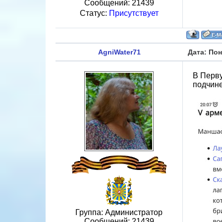
Сообщений:
21439
Статус:
Присутствует
AgniWater71
Дата: Пон
В Перв
подчин
Группа: Администратор
Сообщений:
21439