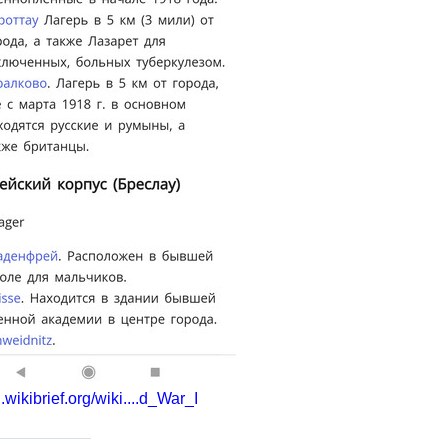
u.wikibrief.org/wiki....d_War_I