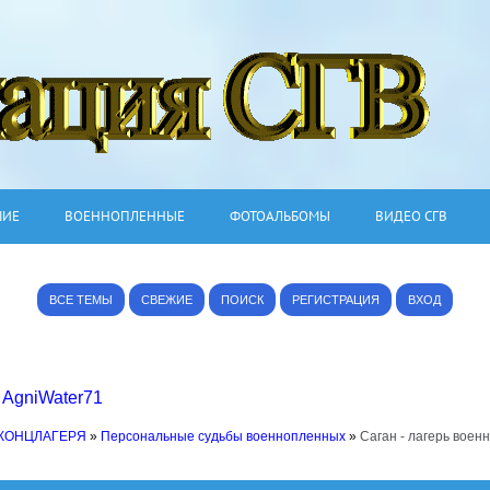
ШИЕ
ВОЕННОПЛЕННЫЕ
ФОТОАЛЬБОМЫ
ВИДЕО СГВ
ВСЕ ТЕМЫ
СВЕЖИЕ
ПОИСК
РЕГИСТРАЦИЯ
ВХОД
,
AgniWater71
 КОНЦЛАГЕРЯ
»
Персональные судьбы военнопленных
»
Саган - лагерь вое