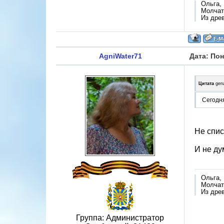
Ольга,
Молчат 
Из дре
AgniWater71
Дата: Пон
Цитата
gen
Сегодня
Не спис
И не ду
Ольга,
Молчат 
Из дре
Группа: Администратор