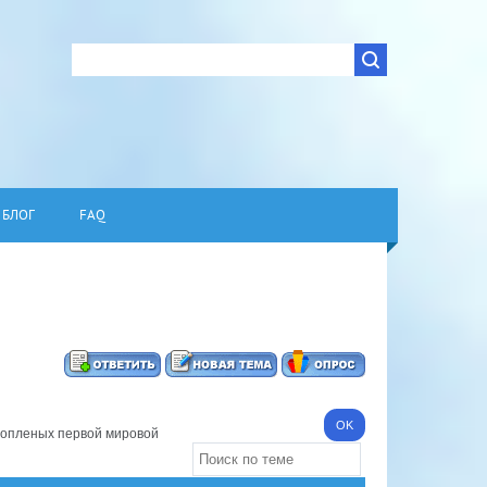
БЛОГ
FAQ
ннопленых первой мировой