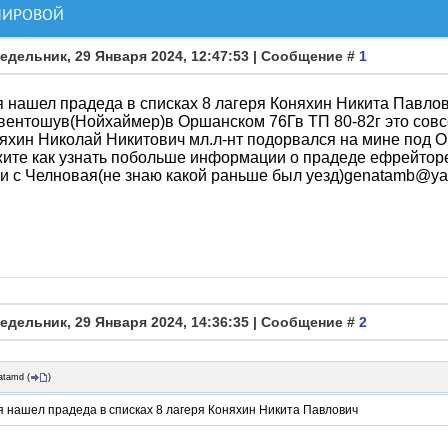
 МИРОВОЙ
едельник, 29 Января 2024, 12:47:53 | Сообщение #
1
 нашел прадеда в списках 8 лагеря Коняхин Никита Павлов
вентошув(Нойхаймер)в Оршанском 76Гв ТП 80-82г это совсе
яхин Николай Никитович мл.л-нт подорвался на мине под О
ите как узнать побольше информации о прадеде ефрейтор
и с Челновая(не знаю какой раньше был уезд)genatamb@ya
едельник, 29 Января 2024, 14:36:35 | Сообщение #
2
atamd
(
)
 нашел прадеда в списках 8 лагеря Коняхин Никита Павлович