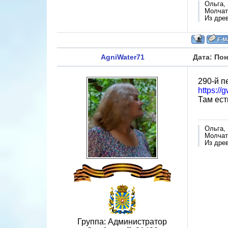
Ольга,
Молчат 
Из дре
AgniWater71
Дата: Пон
290-й п
https://
Там ест
Ольга,
Молчат 
Из дре
Группа: Администратор