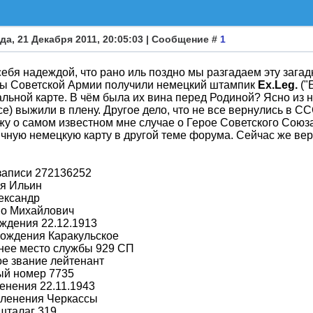
да, 21 Декабря 2011, 20:05:03 | Сообщение #
1
ебя надеждой, что рано иль поздно мы разгадаем эту загад
ы Советской Армии получили немецкий штампик
Ex.Leg.
("
льной карте. В чём была их вина перед Родиной? Ясно из н
се) выжили в плену. Другое дело, что не все вернулись в 
жу о самом известном мне случае о Герое Советского Союза
чную немецкую карту в другой теме форума. Сейчас же ве
записи 272136252
я Ильин
ександр
во Михайлович
ждения 22.12.1913
рождения Каракульское
нее место службы 929 СП
е звание лейтенант
ый номер 7735
енения 22.11.1943
пленения Черкассы
шталаг 319