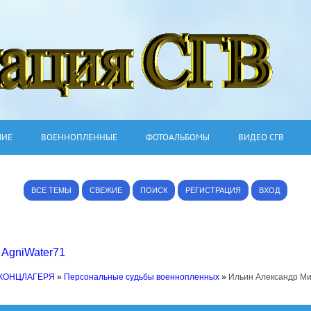
ШИЕ
ВОЕННОПЛЕННЫЕ
ФОТОАЛЬБОМЫ
ВИДЕО СГВ
ВСЕ ТЕМЫ
СВЕЖИЕ
ПОИСК
РЕГИСТРАЦИЯ
ВХОД
,
AgniWater71
 КОНЦЛАГЕРЯ
»
Персональные судьбы военнопленных
»
Ильин Александр М