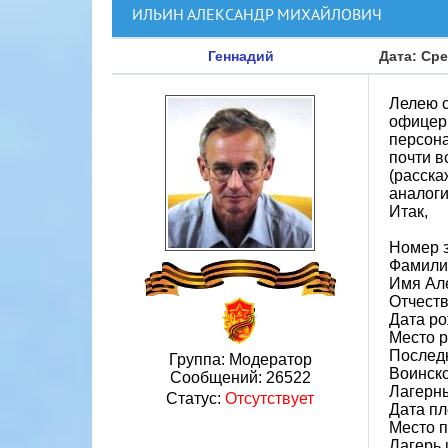
ИЛЬИН АЛЕКСАНДР МИХАЙЛОВИЧ
Геннадий
Дата: Сре
Лелею с
офицер
персона
почти в
(расска
аналоги
Итак,
Номер 
Фамили
Имя Ал
Отчест
Дата ро
Место 
Послед
Группа: Модератор
Воинско
Сообщений:
26522
Лагерн
Статус:
Отсутствует
Дата пл
Место 
Лагерь 