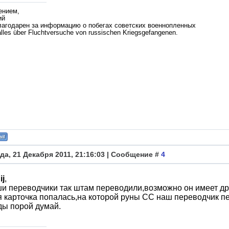
ением,
ий
лагодарен за информацию о побегах советских военнопленных
lles über Fluchtversuche von russischen Kriegsgefangenen.
да, 21 Декабря 2011, 21:16:03 | Сообщение #
4
ij
,
и переводчики так штам переводили,возможно он имеет др
 карточка попалась,на которой руны СС наш переводчик пер
ды порой думай.