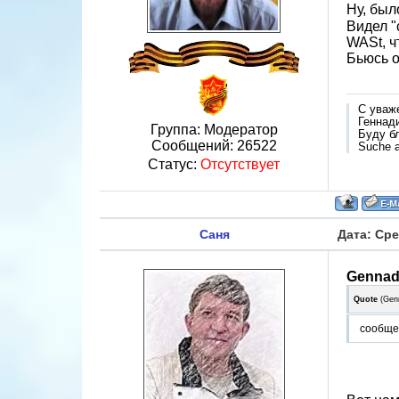
Ну, был
Видел "
WASt, ч
Бьюсь о
С уваж
Геннад
Группа: Модератор
Буду б
Сообщений:
26522
Suche a
Статус:
Отсутствует
Саня
Дата: Сре
Gennad
Quote
(
Genn
сообще