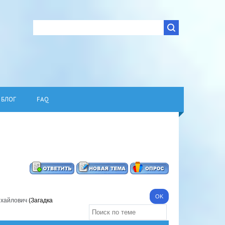
БЛОГ
FAQ
ихайлович
(Загадка