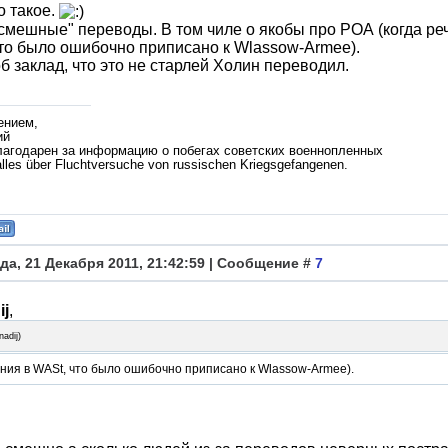
о такое.
смешные" переводы. В том чиле о якобы про РОА (когда ре
то было ошибочно приписано к Wlassow-Armee).
б заклад, что это не старлей Холин переводил.
ением,
ий
лагодарен за информацию о побегах советских военнопленных
lles über Fluchtversuche von russischen Kriegsgefangenen.
да, 21 Декабря 2011, 21:42:59 | Сообщение #
7
ij
,
adij
)
ния в WASt, что было ошибочно приписано к Wlassow-Armee).