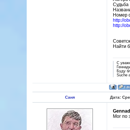
Судьба 
Назван
Номер 
http://o
http://o
Советск
Найти б
С уваж
Геннад
Буду б
Suche a
Саня
Дата: Сре
Gennad
Мог по 