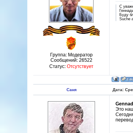
С уваж
Геннад
Буду б
Suche a
Группа: Модератор
Сообщений:
26522
Статус:
Отсутствует
Саня
Дата: Сре
Gennad
Это наш
Сегодня
перево