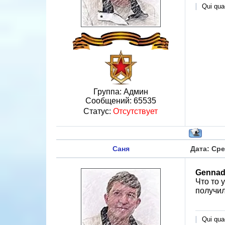
Qui quae
Группа: Админ
Сообщений:
65535
Статус:
Отсутствует
Саня
Дата: Сре
Gennad
Что то 
получил
Qui quae