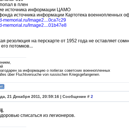
попал в плен
ие источника информации ЦАМО
фонда источника информации Картотека военнопленных о
bd-memorial.ru/Image2....0ca7c29
bd-memorial.ru/Image2....01b47e8
ая резолюция на перскарте от 1952 года не оставляет сомне
 его потомков...
ением,
ий
лагодарен за информацию о побегах советских военнопленных
lles über Fluchtversuche von russischen Kriegsgefangenen.
да, 21 Декабря 2011, 20:59:16 | Сообщение #
2
ij
,
здоровью списаться из легионеров.