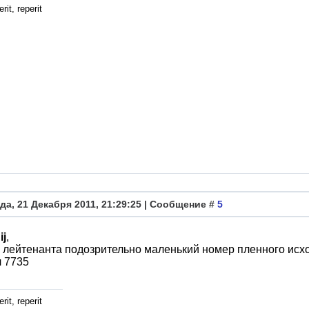
rit, reperit
да, 21 Декабря 2011, 21:29:25 | Сообщение #
5
ij
,
у лейтенанта подозрительно маленький номер пленного исход
 7735
rit, reperit