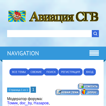
NAVIGATION
ВСЕ ТЕМЫ
СВЕЖИЕ
ПОИСК
РЕГИСТРАЦИЯ
ВХОД
1
Страница
1
из
1
Модератор форума:
Томик
,
doc_by
,
Назаров
,