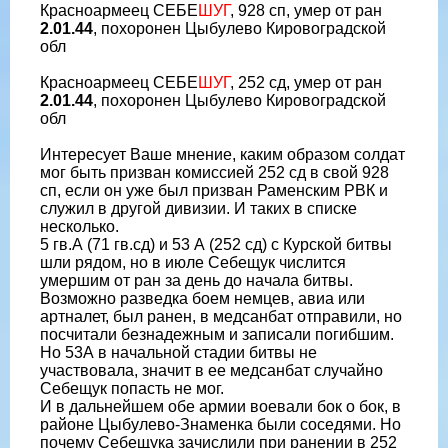
Красноармеец СЕБЕ
ШУГ
, 928 сп, умер от ран
2.01.44
, похоронен Цыбулево Кировоградской
обл
Красноармеец СЕБЕ
ШУГ
, 252 сд, умер от ран
2.01.44
, похоронен Цыбулево Кировоградской
обл
Интересует Ваше мнение, каким образом солдат
мог быть призван комиссией 252 сд в свой 928
сп, если он уже был призван Раменским РВК и
служил в другой дивизии. И таких в списке
несколько.
5 гв.А (71 гв.сд) и 53 А (252 сд) с Курской битвы
шли рядом, но в июле Себещук числится
умершим от ран за день до начала битвы.
Возможно разведка боем немцев, авиа или
артналет, был ранен, в медсанбат отправили, но
посчитали безнадежным и записали погибшим.
Но 53А в начальной стадии битвы не
участвовала, значит в ее медсанбат случайно
Себещук попасть не мог.
И в дальнейшем обе армии воевали бок о бок, в
районе Цыбулево-Знаменка были соседями. Но
почему Себещука зачислили при ранении в 252