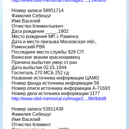
http://www.obd-memorial.ru/Image2....1590906
Номер записи 58951714
Фамилия Себешуг
Имя Василий
Отчество Клементьевич
Дата рождения __.__.1902
Место рождения МР, г. Раменск
Дата и место призыва Московская обл.,
Раменский РВК
Последнее место службы 928 СП
Воинское звание красноармеец
Причина выбытия умер от ран
Дата выбытия 02.01.1944
Госпиталь 270 МСБ 252 сд
Название источника информации ЦАМО
Номер фонда источника информации 58
Номер описи источника информации А-71693
Номер дела источника информации 1177
http://www.obd-memorial.ru/Image2....9b0bbd8
Номер записи 53911438
Фамилия Себешуг
Имя Василий
Отчество Клемент.