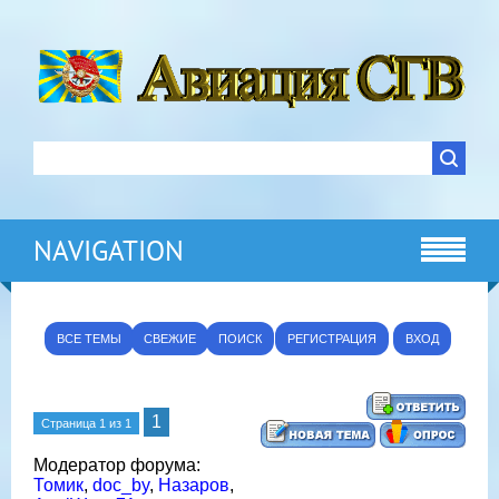
NAVIGATION
ВСЕ ТЕМЫ
СВЕЖИЕ
ПОИСК
РЕГИСТРАЦИЯ
ВХОД
1
Страница
1
из
1
Модератор форума:
Томик
,
doc_by
,
Назаров
,