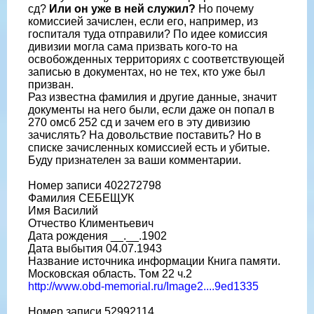
сд?
Или он уже в ней служил?
Но почему
комиссией зачислен, если его, например, из
госпиталя туда отправили? По идее комиссия
дивизии могла сама призвать кого-то на
освобожденных территориях с соответствующей
записью в документах, но не тех, кто уже был
призван.
Раз известна фамилия и другие данные, значит
документы на него были, если даже он попал в
270 омсб 252 сд и зачем его в эту дивизию
зачислять? На довольствие поставить? Но в
списке зачисленных комиссией есть и убитые.
Буду признателен за ваши комментарии.
Номер записи 402272798
Фамилия СЕБЕЩУК
Имя Василий
Отчество Климентьевич
Дата рождения __.__.1902
Дата выбытия 04.07.1943
Название источника информации Книга памяти.
Московская область. Том 22 ч.2
http://www.obd-memorial.ru/Image2....9ed1335
Номер записи 52992114