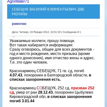
AgniWater71
СЕБЕЩУК ВАСИЛИЙ КЛИМЕНТЬЕВИЧ. ДВЕ
МОГИЛЫ
рамспас
Дата: Четверг, 19 Января 2012, 10:01:18 | Сообщение #
1
Уважаемые коллеги, прошу помощи.
Вот такая набирается информация:
Сразу оговорюсь, общее для всех документов -
год и место рождения, место призыва (кроме
одного донесения), имя отчество жены и адрес.
Т.е. это один человек.
Красноармеец СЕБЕЩУК, 71 гв. сд, погиб
4.07.43
, похоронен в Белгородской области,
в
списках захоронения есть.
Красноармеец С
О
БЕЩУК, 252 сд,
призван 252
сд
, умер от ран
28.12.43
, похоронен Цыбулево
Кировоградской обл,
в списках захоронения
погиб 3.01.44