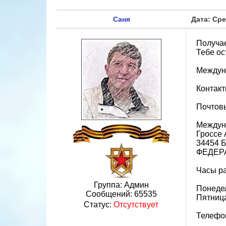
Саня
Дата: Сре
Получае
Тебе ос
Междун
Контак
Почтов
Междун
Гроссе 
34454 
ФЕДЕР
Часы р
Группа: Админ
Понедел
Сообщений:
65535
Пятница
Статус:
Отсутствует
Телефон