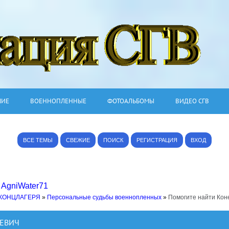
ШИЕ
ВОЕННОПЛЕННЫЕ
ФОТОАЛЬБОМЫ
ВИДЕО СГВ
ВСЕ ТЕМЫ
СВЕЖИЕ
ПОИСК
РЕГИСТРАЦИЯ
ВХОД
,
AgniWater71
 КОНЦЛАГЕРЯ
»
Персональные судьбы военнопленных
»
Помогите найти Кон
АЕВИЧ