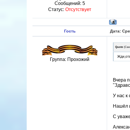
Сообщений:
5
Статус:
Отсутствует
Гость
Дата: Сре
Quote
(
Сан
Жди,отв
Группа: Прохожий
Вчера п
"Здравс
У нас к
Нашёл и
С уваже
Алекса