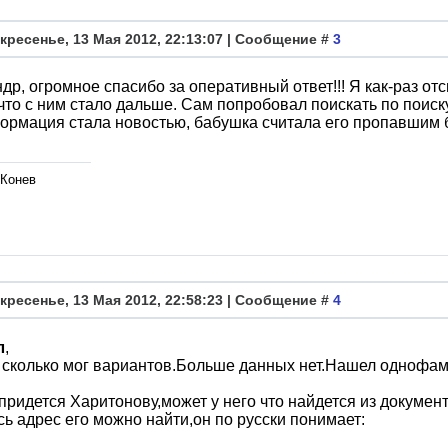
кресенье, 13 Мая 2012, 22:13:07 | Сообщение #
3
др, огромное спасибо за оперативный ответ!!! Я как-раз о
 что с ним стало дальше. Сам попробовал поискать по поис
ормация стала новостью, бабушка считала его пропавшим б
 Конев
кресенье, 13 Мая 2012, 22:58:23 | Сообщение #
4
л
,
сколько мог вариантов.Больше данных нет.Нашел однофамил
придется Харитонову,может у него что найдется из докумен
сь адрес его можно найти,он по русски понимает: