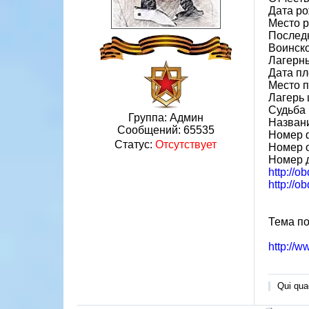
Дата ро
Место р
Послед
Воинск
Лагерн
Дата пл
Место 
Лагерь 
Судьба 
Группа: Админ
Названи
Сообщений:
65535
Номер 
Статус:
Отсутствует
Номер 
Номер 
http://o
http://o
Тема по
http://w
Qui quae