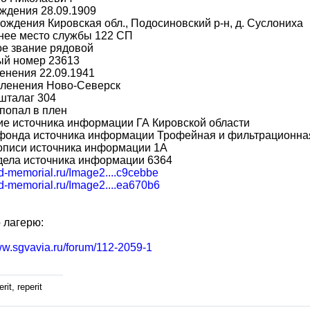
ждения 28.09.1909
ождения Кировская обл., Подосиновский р-н, д. Суслониха
нее место службы 122 СП
ое звание рядовой
ый номер 23613
енения 22.09.1941
пленения Ново-Северск
шталаг 304
попал в плен
е источника информации ГА Кировской области
фонда источника информации Трофейная и фильтрационная 
описи источника информации 1А
дела источника информации 6364
bd-memorial.ru/Image2....c9cebbe
bd-memorial.ru/Image2....ea670b6
 лагерю:
ww.sgvavia.ru/forum/112-2059-1
rit, reperit