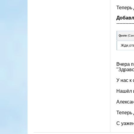
Теперь 
Добав
-----------
Quote
(
Сан
Жди,отв
Вчера п
"Здравс
У нас к
Нашёл и
Алекса
Теперь 
С уаже