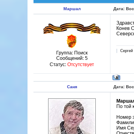
Маршал
Дата: Вос
Здравс
Конев С
Северск
Сергей
Группа: Поиск
Сообщений:
5
Статус:
Отсутствует
Саня
Дата: Вос
Марша
По той 
Номер 
Фамили
Имя Се
Отчест