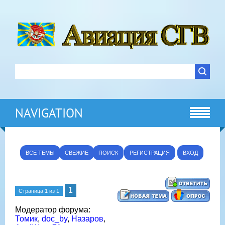
NAVIGATION
ВСЕ ТЕМЫ
СВЕЖИЕ
ПОИСК
РЕГИСТРАЦИЯ
ВХОД
1
Страница
1
из
1
Модератор форума:
Томик
,
doc_by
,
Назаров
,