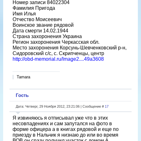
Номер записи 84022304
Фамилия Пригода
Имя Илья
Отчество Моисеевич
Воинское звание рядовой
Дата смерти 14.02.1944
Страна захоронения Украина
Регион захоронения Черкасская обл.
Место захоронения Корсунь-Шевченковский р-н,
Сидоровский с/с, с. Скрипченцы, центр
http://obd-memorial.ru/Image2....49a3608
Tamara
Гость
Дата: Четверг, 29 Ноября 2012, 23:21:06 | Сообщение #
17
Я извиняюсь я отписывал уже что в этих
несовпадениях и сам запутался на фото в
форме офицера а в книгах рядовой и еще по
приезду в Нальчик я низнаю до или во время
ВОВ он сразу получил участок с домом А