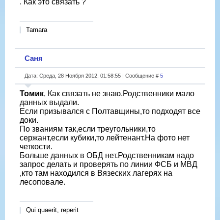
. Как это связать ?
Tamara
Саня
Дата: Среда, 28 Ноября 2012, 01:58:55 | Сообщение #
5
Томик
, Как связать не знаю.Родственники мало
данных выдали.
Если призывался с Полтавщины,то подходят все
доки.
По званиям так,если треугольники,то
сержант,если кубики,то лейтенант.На фото нет
четкости.
Больше данных в ОБД нет.Родственникам надо
запрос делать и проверять по линии ФСБ и МВД
,кто там находился в Вязеских лагерях на
лесоповале.
Qui quaerit, reperit