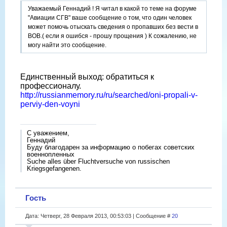
Уважаемый Геннадий ! Я читал в какой то теме на форуме
"Авиации СГВ" ваше сообщение о том, что один человек
может помочь отыскать сведения о пропавших без вести в
ВОВ.( если я ошибся - прошу прощения ) К сожалению, не
могу найти это сообщение.
Единственный выход: обратиться к
профессионалу.
http://russianmemory.ru/ru/searched/oni-propali-v-
perviy-den-voyni
С уважением,
Геннадий
Буду благодарен за информацию о побегах советских
военнопленных
Suche alles über Fluchtversuche von russischen
Kriegsgefangenen.
Гость
Дата: Четверг, 28 Февраля 2013, 00:53:03 | Сообщение #
20