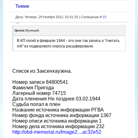
Томик
Дата: Четверг, 29 Ноября 2012, 01:51:33 | Сообщение #
15
Цитата
(
Кузнецов
)
В КП погиб в феврале 1944 - это они так запись о "считать
п/б" из подворового опроса расшфировали.
Список из Заксенхаузена.
Номер записи 84800541
Фамилия Пригода
Лагерный номер 74715
Дата пленения Не позднее 03.02.1944
Судьба попал в плен
Название источника информации РГВА
Номер фонда источника информации 1367
Номер описи источника информации 1
Номер дела источника информации 232
http://obd-memorial.ru/Image2....ac32e52