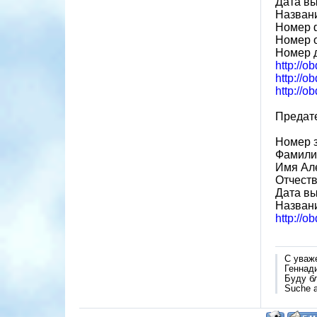
Дата вы
Назван
Номер 
Номер 
Номер 
http://o
http://o
http://o
Предате
Номер 
Фамил
Имя Ал
Отчест
Дата вы
Названи
http://o
С уваж
Геннад
Буду б
Suche a