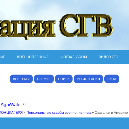
ШИЕ
ВОЕННОПЛЕННЫЕ
ФОТОАЛЬБОМЫ
ВИДЕО СГВ
ВСЕ ТЕМЫ
СВЕЖИЕ
ПОИСК
РЕГИСТРАЦИЯ
ВХОД
,
AgniWater71
 КОНЦЛАГЕРЯ
»
Персональные судьбы военнопленных
»
Оказался в Америке