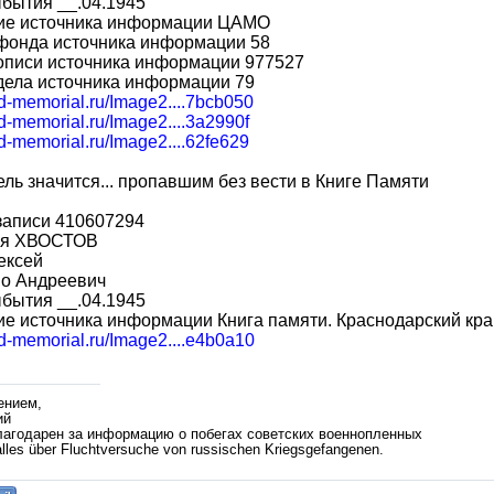
бытия __.04.1945
ие источника информации ЦАМО
фонда источника информации 58
описи источника информации 977527
дела источника информации 79
bd-memorial.ru/Image2....7bcb050
bd-memorial.ru/Image2....3a2990f
bd-memorial.ru/Image2....62fe629
ль значится... пропавшим без вести в Книге Памяти
записи 410607294
ия ХВОСТОВ
ексей
во Андреевич
бытия __.04.1945
е источника информации Книга памяти. Краснодарский кра
bd-memorial.ru/Image2....e4b0a10
ением,
ий
лагодарен за информацию о побегах советских военнопленных
lles über Fluchtversuche von russischen Kriegsgefangenen.