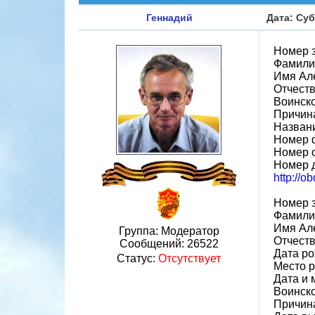
Геннадий
Дата: Суб
Номер 
Фамили
Имя Ал
Отчест
Воинско
Причин
Назван
Номер 
Номер 
Номер 
http://o
Номер 
Фамили
Имя Ал
Группа: Модератор
Отчест
Сообщений:
26522
Дата ро
Статус:
Отсутствует
Место р
Дата и 
Воинско
Причина