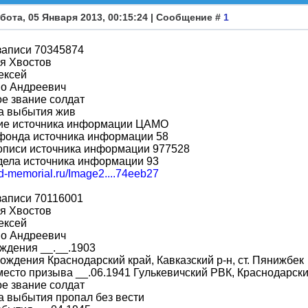
бота, 05 Января 2013, 00:15:24 | Сообщение #
1
записи 70345874
я Хвостов
ексей
во Андреевич
е звание солдат
а выбытия жив
ие источника информации ЦАМО
фонда источника информации 58
описи источника информации 977528
дела источника информации 93
bd-memorial.ru/Image2....74eeb27
записи 70116001
я Хвостов
ексей
во Андреевич
ждения __.__.1903
ождения Краснодарский край, Кавказский р-н, ст. Пянижбек
место призыва __.06.1941 Гулькевичский РВК, Краснодарски
е звание солдат
 выбытия пропал без вести