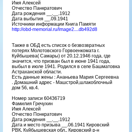
Имя Алексей
Отчество Панкратович
Дата рождения __.__.1912
Дата выбытия __.09.1941
Источники информации Книга Памяти
http://obd-memorial.ru/Image2....db492d8
Также в ОБД есть список о безвозвратных
потерях Молотовского Горвоенкомата г.
Куйбышева( Самары) от 20.12.1946 года, где
значится, что призван был в июне 1941 года,
выбыл в июле 1941. Родился в селе Башматовка
Астраханской области.
Есть данные жены : Ананьева Мария Сергеевна
. Домашний адрес - Машстрой,шлакоблочный
дом 56, кв.4.
Номер записи 60436719
Фамилия Гречухин
Имя Алексей
Отчество Понкратович
Дата рождения __.__.1912
Дата и место призыва __.06.1941 Кировский
РВК, Куйбышевская обл., Кировский р-н