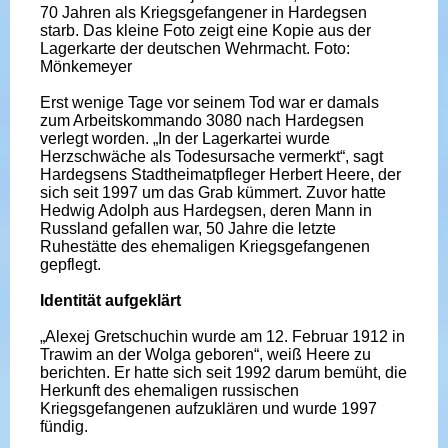
70 Jahren als Kriegsgefangener in Hardegsen
starb. Das kleine Foto zeigt eine Kopie aus der
Lagerkarte der deutschen Wehrmacht. Foto:
Mönkemeyer
Erst wenige Tage vor seinem Tod war er damals
zum Arbeitskommando 3080 nach Hardegsen
verlegt worden. „In der Lagerkartei wurde
Herzschwäche als Todesursache vermerkt“, sagt
Hardegsens Stadtheimatpfleger Herbert Heere, der
sich seit 1997 um das Grab kümmert. Zuvor hatte
Hedwig Adolph aus Hardegsen, deren Mann in
Russland gefallen war, 50 Jahre die letzte
Ruhestätte des ehemaligen Kriegsgefangenen
gepflegt.
Identität aufgeklärt
„Alexej Gretschuchin wurde am 12. Februar 1912 in
Trawim an der Wolga geboren“, weiß Heere zu
berichten. Er hatte sich seit 1992 darum bemüht, die
Herkunft des ehemaligen russischen
Kriegsgefangenen aufzuklären und wurde 1997
fündig.