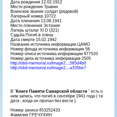
Дата рождения 12.02.1912
Место рождения Травин
Воинское звание солдат (рядовой)
Лагерный номер 10722
Дата пленения 13.08.1941
Место пленения Эстония
Лагерь шталаг XI D (321)
Судьба Погиб в плену
Дата смерти 15.02.1942
Название источника информации ЦАМО
Номер фонда источника информации 58
Номер описи источника информации 977520
Номер дела источника информации 2505
http://obd-memorial.ru/Image2....585d4b0
http://obd-memorial.ru/Image2....a335be7
В "
Книге Памяти Самарской области
" есть о
нем запись, что погиб в сентябре 1941 года ( т.е
дата , когда он пропал без вести ).
Номер записи 453252433
Фамилия ГРЕЧУХИН