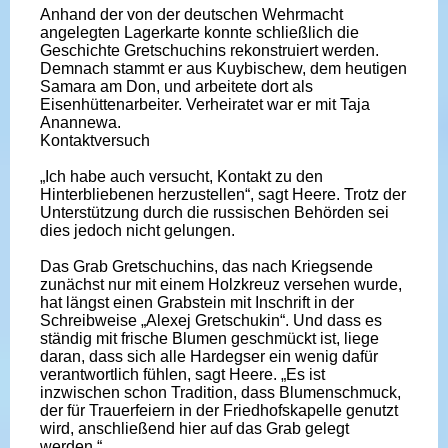
Anhand der von der deutschen Wehrmacht
angelegten Lagerkarte konnte schließlich die
Geschichte Gretschuchins rekonstruiert werden.
Demnach stammt er aus Kuybischew, dem heutigen
Samara am Don, und arbeitete dort als
Eisenhüttenarbeiter. Verheiratet war er mit Taja
Anannewa.
Kontaktversuch
„Ich habe auch versucht, Kontakt zu den
Hinterbliebenen herzustellen“, sagt Heere. Trotz der
Unterstützung durch die russischen Behörden sei
dies jedoch nicht gelungen.
Das Grab Gretschuchins, das nach Kriegsende
zunächst nur mit einem Holzkreuz versehen wurde,
hat längst einen Grabstein mit Inschrift in der
Schreibweise „Alexej Gretschukin“. Und dass es
ständig mit frische Blumen geschmückt ist, liege
daran, dass sich alle Hardegser ein wenig dafür
verantwortlich fühlen, sagt Heere. „Es ist
inzwischen schon Tradition, dass Blumenschmuck,
der für Trauerfeiern in der Friedhofskapelle genutzt
wird, anschließend hier auf das Grab gelegt
werden.“