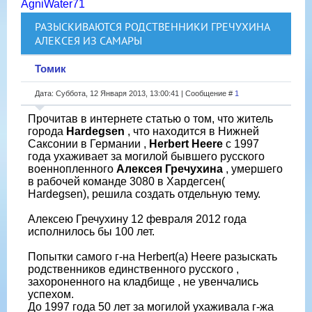
AgniWater71
РАЗЫСКИВАЮТСЯ РОДСТВЕННИКИ ГРЕЧУХИНА
АЛЕКСЕЯ ИЗ САМАРЫ
Томик
Дата: Суббота, 12 Января 2013, 13:00:41 | Сообщение #
1
Прочитав в интернете статью о том, что житель
города
Hardegsen
, что находится в Нижней
Саксонии в Германии ,
Herbert Heere
с 1997
года ухаживает за могилой бывшего русского
военнопленного
Алексея Гречухина
, умершего
в рабочей команде 3080 в Хардегсен(
Hardegsen), решила создать отдельную тему.
Алексею Гречухину 12 февраля 2012 года
исполнилось бы 100 лет.
Попытки самого г-на Herbert(а) Heere разыскать
родственников единственного русского ,
захороненного на кладбище , не увенчались
успехом.
До 1997 года 50 лет за могилой ухаживала г-жа