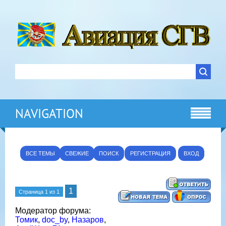
NAVIGATION
ВСЕ ТЕМЫ
СВЕЖИЕ
ПОИСК
РЕГИСТРАЦИЯ
ВХОД
1
Страница
1
из
1
Модератор форума:
Томик
,
doc_by
,
Назаров
,