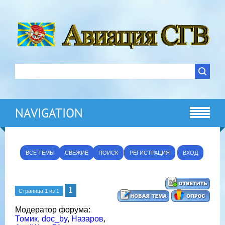
NAVIGATION
ВСЕ ТЕМЫ
СВЕЖИЕ
ПОИСК
РЕГИСТРАЦИЯ
ВХОД
1
Страница
1
из
1
Модератор форума:
Томик
,
doc_by
,
Назаров
,