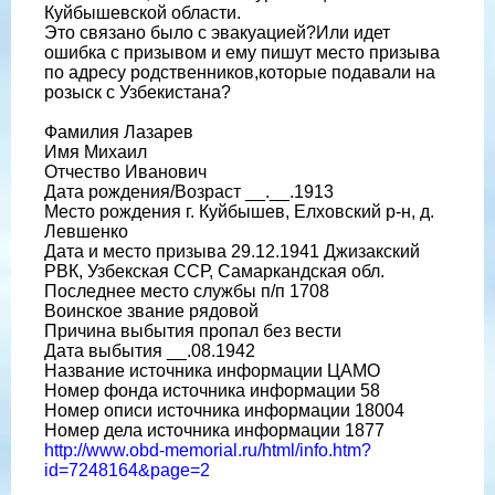
Куйбышевской области.
Это связано было с эвакуацией?Или идет
ошибка с призывом и ему пишут место призыва
по адресу родственников,которые подавали на
розыск с Узбекистана?
Фамилия Лазарев
Имя Михаил
Отчество Иванович
Дата рождения/Возраст __.__.1913
Место рождения г. Куйбышев, Елховский р-н, д.
Левшенко
Дата и место призыва 29.12.1941 Джизакский
РВК, Узбекская ССР, Самаркандская обл.
Последнее место службы п/п 1708
Воинское звание рядовой
Причина выбытия пропал без вести
Дата выбытия __.08.1942
Название источника информации ЦАМО
Номер фонда источника информации 58
Номер описи источника информации 18004
Номер дела источника информации 1877
http://www.obd-memorial.ru/html/info.htm?
id=7248164&page=2