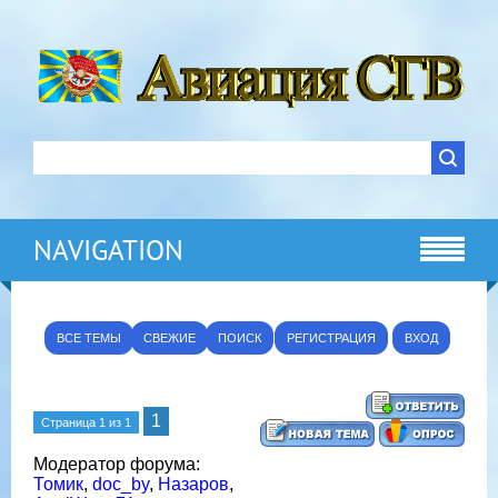
NAVIGATION
ВСЕ ТЕМЫ
СВЕЖИЕ
ПОИСК
РЕГИСТРАЦИЯ
ВХОД
1
Страница
1
из
1
Модератор форума:
Томик
,
doc_by
,
Назаров
,