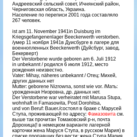
Андреевский сельский совет, Ичнянский район,
Черниговская область, Украина.
Население по переписи 2001 года составляло
267 человек.
ist am 11. November 1941in Duisburg im
Kriegsgefangenenlager Beeckerwerth verstorben.
/умер 11 ноября 1941в Дуисбурге в лагере для
военнопленных Beeckerwerth (Дуйсбург, завод,
Бекерверт)
Der Verstorbene wurde geboren am 6. Juli 1912
in unbekannt / родился 6 июля 1912, место
рождения неизвестно.
Vater: Mihay, näheres unbekannt / Отец: Михей,
других данных нет
Mutter: geborene Nizrowna, sonst wie vor. /Мать:
урожденная Низровна, др. данных нет.
Der Verstorbene war verheiratet mit Marusa Stupa,
wohnhaft in Famasowita, Post Dorohitsa,
und von Beruf: Bauer./состоял в браке с Марусей
Ступа, проживающей по адресу:
Фамазовита
см.
выше так прочитан Томаковский р-н, почта
Дорохица(! в немецком варианте лагерной
карточки жена Маруся Ступа, в русском Мария) в
списке пропавших без вести: жена Ступа Мария