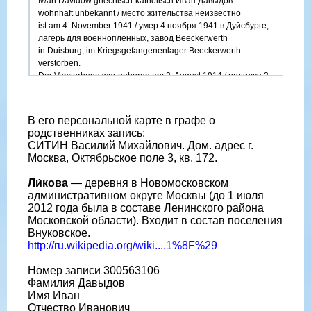
Iwan Davidow griechisch-katholisch Иван Давыдов
wohnhaft unbekannt / место жительства неизвестно
ist am 4. November 1941 / умер 4 ноября 1941 в Дуйсбурге,
лагерь для военнопленных, завод Beeckerwerth
in Duisburg, im Kriegsgefangenenlager Beeckerwerth
verstorben.
Der Verstorbene war geboren am 2. August 1914 / родился 2
августа 1914 в деревне Лыково (или Ликово, скорее первый
вариант)
im Dorf Likowo.
В его персональной карте в графе о
Vater: Iwan, näheres unbekannt / имя отца Иван
родственниках запись:
Mutter: Elisaweta, geborene unbekannt / мать Елизавета
СИТИН Василий Михайлович. Дом. адрес г.
Der Verstorbene war nicht verheiratet und von Beruf: Bäcker. /
Москва, Октябрьское поле 3, кв. 172.
мерший не женат, по профессии пекарь.
Eingetragen auf schriftliche Anzeige der
Ли́кова
— деревня в Новомосковском
Wehrmachtsauskunfts-
административном округе Москвы (до 1 июля
stelle für Kriegsverluste und Kriegsgefangene vom 31. März
2012 года была в составе Ленинского района
1942.
Московской области). Входит в состав поселения
Внуковское.
http://ru.wikipedia.org/wiki....1%8F%29
Номер записи 300563106
Фамилия Давыдов
Имя Иван
Отчество Иванович