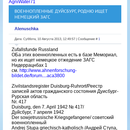
AgniWater71
ВОЕННОПЛЕННЫЕ ДУЙСБУРГ, РОДНЮ ИЩЕТ
НЕМЕЦКИЙ ЗАГС
Alenuschka
Дата: Суббота, 10 Августа 2013, 12:49:57 | Сообщение #
1
Zufallsfunde Russland
ОБа этих военнопленных есть в базе Мемориал,
но их ищет немецкое отжедение ЗАГС
Нидеррацнбах 1
см.
http://www.ahnenforschung-
bildet.de/forum....aca3800
Zivilstandsregister Duisburg-Ruhrort/Реестр
записей актов гражданского состояния Дуисбург-
Рурская область
Nr. 417
Duisburg, den 7. April 1942 № 417/
Дуйсбург, 7 апреля 1942
Der sowjetrussische Kriegsgefangene/ советский
военнопленный
Andrej Stupa griechisch-katholisch /Андрей Ступа,