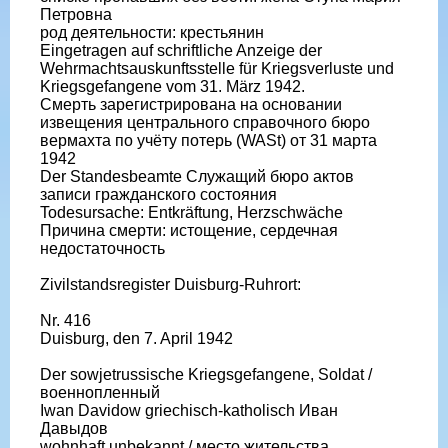
Петровна
род деятельности: крестьянин
Eingetragen auf schriftliche Anzeige der
Wehrmachtsauskunftsstelle für Kriegsverluste und
Kriegsgefangene vom 31. März 1942.
Смерть зарегистрирована на основании
извещения центрального справочного бюро
вермахта по учёту потерь (WASt) от 31 марта
1942
Der Standesbeamte Служащий бюро актов
записи гражданского состояния
Todesursache: Entkräftung, Herzschwäche
Причина смерти: истощение, сердечная
недостаточность
Zivilstandsregister Duisburg-Ruhrort:
Nr. 416
Duisburg, den 7. April 1942
Der sowjetrussische Kriegsgefangene, Soldat /
военнопленный
Iwan Davidow griechisch-katholisch Иван
Давыдов
wohnhaft unbekannt / место жительства