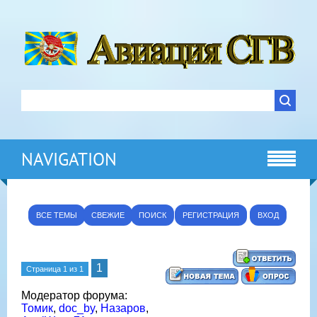
NAVIGATION
ВСЕ ТЕМЫ
СВЕЖИЕ
ПОИСК
РЕГИСТРАЦИЯ
ВХОД
1
Страница
1
из
1
Модератор форума:
Томик
,
doc_by
,
Назаров
,