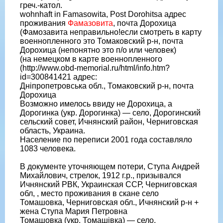
греч.-катол.
wohnhaft in Famasowita, Post Dorohitsa адрес
проживания
Фамазовита
, почта Дорохица
(Фамозавита неправильно!если смотреть в карту
военнопленного это Томаковский р-н, почта
Дорохица (непонятно это п/о или человек)
(на немецком в карте военнопленного
(http://www.obd-memorial.ru/html/info.htm?
id=300841421 адрес:
Дніпропетровська обл., Томаковский р-н, почта
Дорохица
Возможно имелось ввиду не Дорохица, а
Дорогинка (укр. Дорогинка) — село, Дорогинский
сельский совет, Ичнянский район, Черниговская
область, Украина.
Население по переписи 2001 года составляло
1083 человека.
В документе уточняющем потери, Ступа Андрей
Михайлович, стрелок, 1912 г.р., призывался
Ичнянский РВК, Украинская ССР, Черниговская
обл, , место проживания в скане село
Томашовка, Черниговская обл., Ичнянский р-н +
жена Ступа Мария Петровна
Томашовка (укр. Томашівка) — село,