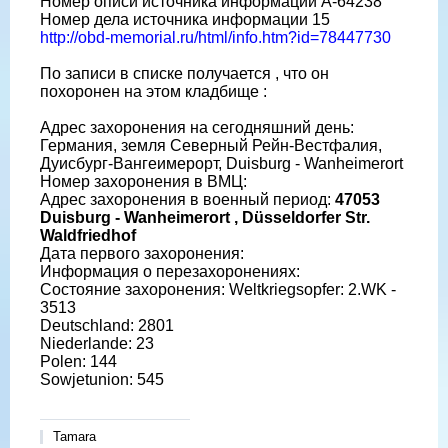
Номер описи источника информации A-64238
Номер дела источника информации 15
http://obd-memorial.ru/html/info.htm?id=78447730
По записи в списке получается , что он
похоронен на этом кладбище :
Адрес захоронения на сегодняшний день:
Германия, земля Северный Рейн-Вестфалия,
Дуисбург-Вангеимерорт, Duisburg - Wanheimerort
Номер захоронения в ВМЦ:
Адрес захоронения в военный период:
47053
Duisburg - Wanheimerort , Düsseldorfer Str.
Waldfriedhof
Дата первого захоронения:
Информация о перезахоронениях:
Состояние захоронения: Weltkriegsopfer: 2.WK -
3513
Deutschland: 2801
Niederlande: 23
Polen: 144
Sowjetunion: 545
Tamara