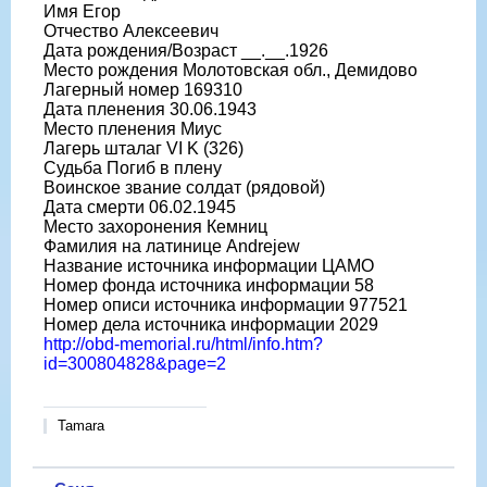
Имя Егор
Отчество Алексеевич
Дата рождения/Возраст __.__.1926
Место рождения Молотовская обл., Демидово
Лагерный номер 169310
Дата пленения 30.06.1943
Место пленения Миус
Лагерь шталаг VI K (326)
Судьба Погиб в плену
Воинское звание солдат (рядовой)
Дата смерти 06.02.1945
Место захоронения Кемниц
Фамилия на латинице Andrejew
Название источника информации ЦАМО
Номер фонда источника информации 58
Номер описи источника информации 977521
Номер дела источника информации 2029
http://obd-memorial.ru/html/info.htm?
id=300804828&page=2
Tamara