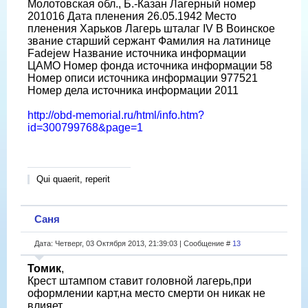
Молотовская обл., Б.-Казан Лагерный номер
201016 Дата пленения 26.05.1942 Место
пленения Харьков Лагерь шталаг IV B Воинское
звание старший сержант Фамилия на латинице
Fadejew Название источника информации
ЦАМО Номер фонда источника информации 58
Номер описи источника информации 977521
Номер дела источника информации 2011
http://obd-memorial.ru/html/info.htm?
id=300799768&page=1
Qui quaerit, reperit
Саня
Дата: Четверг, 03 Октября 2013, 21:39:03 | Сообщение #
13
Томик
,
Крест штампом ставит головной лагерь,при
оформлении карт,на место смерти он никак не
влияет.