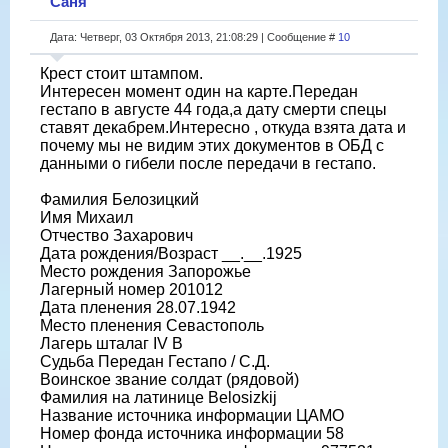
Саня
Дата: Четверг, 03 Октября 2013, 21:08:29 | Сообщение #
10
Крест стоит штампом.
Интересен момент один на карте.Передан
гестапо в августе 44 года,а дату смерти спецы
ставят декабрем.Интересно , откуда взята дата и
почему мы не видим этих документов в ОБД с
данными о гибели после передачи в гестапо.
Фамилия Белозицкий
Имя Михаил
Отчество Захарович
Дата рождения/Возраст __.__.1925
Место рождения Запорожье
Лагерный номер 201012
Дата пленения 28.07.1942
Место пленения Севастополь
Лагерь шталаг IV B
Судьба Передан Гестапо / С.Д.
Воинское звание солдат (рядовой)
Фамилия на латинице Belosizkij
Название источника информации ЦАМО
Номер фонда источника информации 58