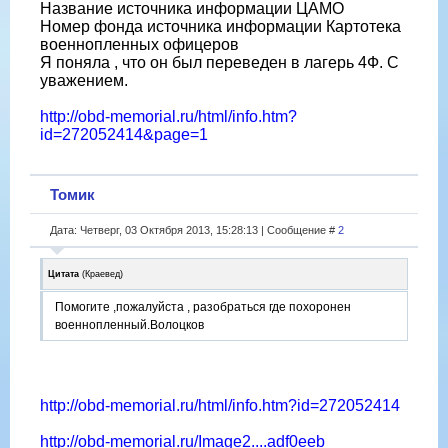
Название источника информации ЦАМО
Номер фонда источника информации Картотека
военнопленных офицеров
Я поняла , что он был переведен в лагерь 4Ф. С
уважением.
http://obd-memorial.ru/html/info.htm?
id=272052414&page=1
Томик
Дата: Четверг, 03 Октября 2013, 15:28:13 | Сообщение #
2
Цитата
(
Краевед
)
Помогите ,пожалуйста , разобраться где похоронен
военнопленный.Волоцков
http://obd-memorial.ru/html/info.htm?id=272052414
http://obd-memorial.ru/Image2....adf0eeb