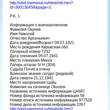
http://obd-memorial.ru/html/info.htm?
id=300136458&page=2
P.K. 1
Информация о военнопленном
Фамилия Окунев
Имя Николай
Отчество Арсеньевич
Дата рождения/Возраст 09.07.1921
Место рождения Кировская обл.
Лагерный номер 7252
Дата пленения 05.07.1941
Место пленения Минск
Лагерь шталаг IV H (304)
Судьба Погиб в плену
Воинское звание солдат (рядовой)
Дата смерти 21.12.1941
Место захоронения Цайц
Фамилия на латинице Okunew
Название источника информации ЦАМО
Номер фонда источника информации 58
Номер описи источника информации 977520
Номер дела источника информации 2267
http://obd-memorial.ru/html/info.htm?