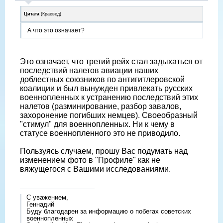
Цитата
(
Краевед
)
А что это означает?
Это означает, что третий рейх стал задыхаться от
последствий налетов авиации наших
доблестных союзников по антигитлеровской
коалиции и был вынужден привлекать русских
военнопленных к устранению последствий этих
налетов (разминирование, разбор завалов,
захоронение погибших немцев). Своеобразный
"стимул" для военнопленных. Ни к чему в
статусе военнопленного это не приводило.
Пользуясь случаем, прошу Вас подумать над
изменением фото в "Профиле" как не
вяжущегося с Вашими исследованиями.
С уважением,
Геннадий
Буду благодарен за информацию о побегах советских
военнопленных