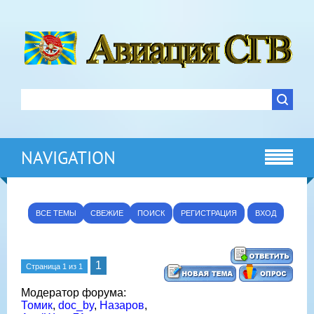
NAVIGATION
ВСЕ ТЕМЫ
СВЕЖИЕ
ПОИСК
РЕГИСТРАЦИЯ
ВХОД
1
Страница
1
из
1
Модератор форума:
Томик
,
doc_by
,
Назаров
,