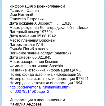
Информация о военнопленном
Фамилия Сашин
Имя Николай
Отчество Петрович
Дата рождения/Возраст __.__.1918
Место рождения Ленинградская обл., Шимск
Лагерный номер 197594
Дата пленения 05.08.1942
Место пленения Воронеж
Лагерь шталаг IV B
Судьба Погиб в плену
Воинское звание солдат (рядовой)
Дата смерти 06.02.1945
Место захоронения Кемниц
Фамилия на латинице Saschin
Название источника информации ЦАМО
Номер фонда источника информации 58
Номер описи источника информации 977521
Номер дела источника информации 1994
http://obd-memorial.ru/html/info.htm?
id=300795146&page=2
Информация о военнопленном
Фамилия Андреев