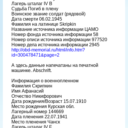
Лагерь шталаг IV B
Судьба Погиб в плену
Воинское звание солдат (рядовой)
Дата смерти 06.02.1945
Фамилия на латинице Skripkin
Название источника информации ЦАМО
Номер фонда источника информации 58
Номер описи источника информации 977520
Номер дела источника информации 2945
http://obd-memorial.ru/html/info.htm?
id=300478471&page=2
А здесь данные напечатаны на печатной
машинке. Abschrift.
Информация о военнопленном
Фамилия Скрипкин
Имя Афанасий
Отчество Никифорович
Дата рождения/Возраст 15.07.1910
Место рождения Курская обл.
Лагерный номер 144669
Дата пленения 22.07.1941
Место пленения Чанск
Лагерь шталаг IV F