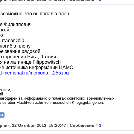
возможно, что он попал в плен.
я Филиппович
ргей
во
шталаг 350
погиб в плену
ое звание рядовой
ахоронения Рига, Латвия
 на латинице Filippowitsch
ие источника информации ЦАМО
bd-memorial.ru/memoria....255.jpg
ением,
ий
лагодарен за информацию о побегах советских военнопленных
lles über Fluchtversuche von russischen Kriegsgefangenen.
рник, 22 Октября 2013, 18:20:47 | Сообщение #
3