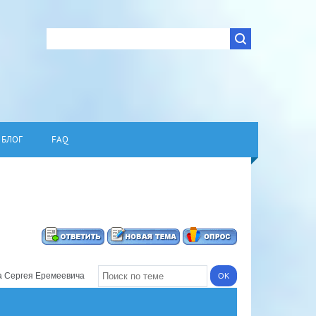
БЛОГ
FAQ
а Сергея Еремеевича