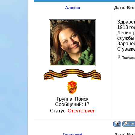
Алекса
Дата: Вто
Здравст
1913 го
Ленингр
службы
Заранее
С уваже
Прикреп
Группа: Поиск
Сообщений:
17
Статус:
Отсутствует
Геннадий
Дата: Вто