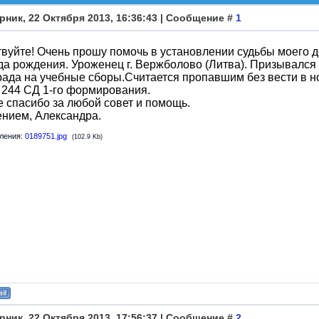
рник, 22 Октября 2013, 16:36:43 | Сообщение #
1
вуйте! Очень прошу помочь в установлении судьбы моего 
да рождения. Уроженец г. Вержболово (Литва). Призывался 
ада на учебные сборы.Считается пропавшим без вести в н
 244 СД 1-го формирования.
 спасибо за любой совет и помощь.
нием, Александра.
ления:
0189751.jpg
(102.9 Kb)
рник, 22 Октября 2013, 17:56:37 | Сообщение #
2