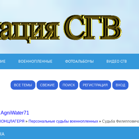
ШИЕ
ВОЕННОПЛЕННЫЕ
ФОТОАЛЬБОМЫ
ВИДЕО СГВ
ВСЕ ТЕМЫ
СВЕЖИЕ
ПОИСК
РЕГИСТРАЦИЯ
ВХОД
,
AgniWater71
 КОНЦЛАГЕРЯ
»
Персональные судьбы военнопленных
»
Судьба Филиппович
ЧА