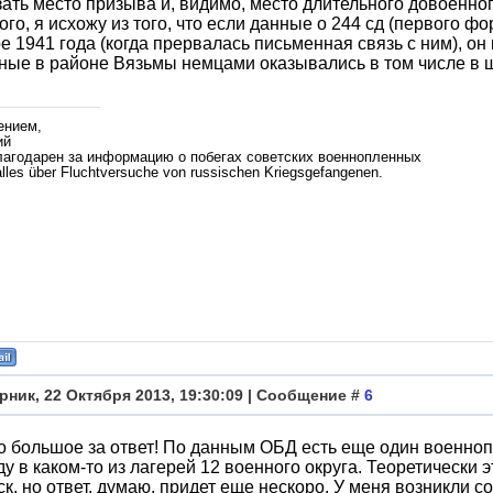
зать место призыва и, видимо, место длительного довоенно
ого, я исхожу из того, что если данные о 244 сд (первого ф
е 1941 года (когда прервалась письменная связь с ним), он
ые в районе Вязьмы немцами оказывались в том числе в ш
ением,
ий
лагодарен за информацию о побегах советских военнопленных
lles über Fluchtversuche von russischen Kriegsgefangenen.
рник, 22 Октября 2013, 19:30:09 | Сообщение #
6
 большое за ответ! По данным ОБД есть еще один военно
ду в каком-то из лагерей 12 военного округа. Теоретически 
к, но ответ, думаю, придет еще нескоро. У меня возникли