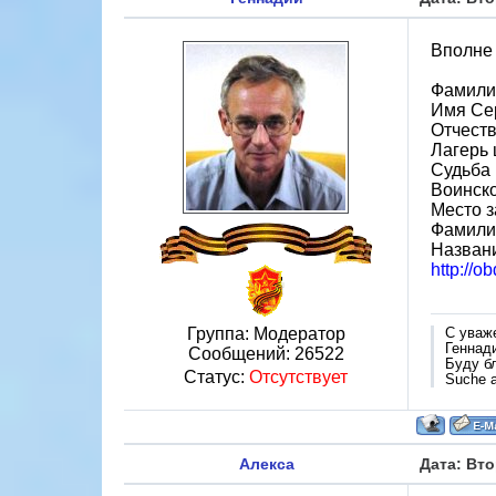
Вполне 
Фамили
Имя Се
Отчест
Лагерь 
Судьба 
Воинск
Место з
Фамилия
Назван
http://o
Группа: Модератор
С уваж
Геннад
Сообщений:
26522
Буду б
Статус:
Отсутствует
Suche a
Алекса
Дата: Вто