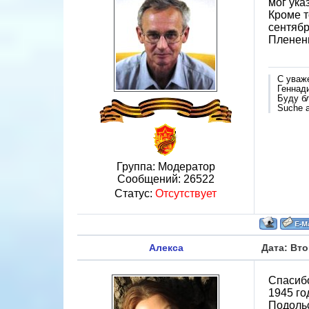
мог ука
Кроме т
сентябр
Плененн
С уваж
Геннад
Буду б
Suche a
Группа: Модератор
Сообщений:
26522
Статус:
Отсутствует
Алекса
Дата: Вто
Спасибо
1945 го
Подольс