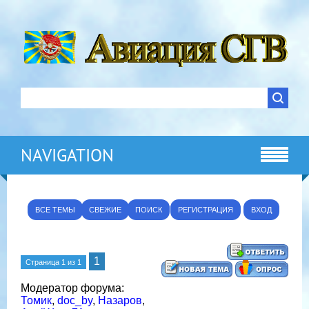
NAVIGATION
ВСЕ ТЕМЫ
СВЕЖИЕ
ПОИСК
РЕГИСТРАЦИЯ
ВХОД
1
Страница
1
из
1
Модератор форума:
Томик
,
doc_by
,
Назаров
,