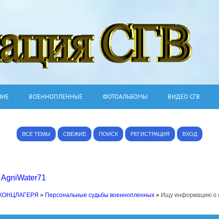
ШИЕ
ВОЕННОПЛЕННЫЕ
ФОТОАЛЬБОМЫ
ВИДЕО СГВ
ВСЕ ТЕМЫ
СВЕЖИЕ
ПОИСК
РЕГИСТРАЦИЯ
ВХОД
,
AgniWater71
 КОНЦЛАГЕРЯ
»
Персональные судьбы военнопленных
»
Ищу информацию о 