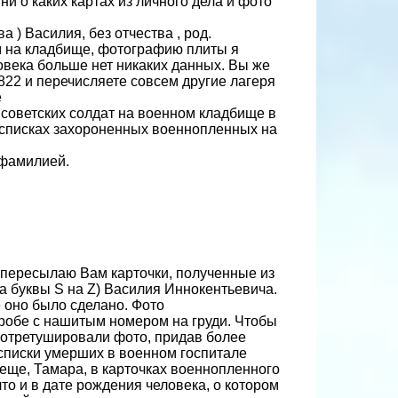
ни о каких картах из личного дела и фото
.
) Василия, без отчества , род.
м на кладбище, фотографию плиты я
овека больше нет никаких данных. Вы же
22 и перечисляете совсем другие лагеря
е
 советских солдат на военном кладбище в
 списках захороненных военнопленных на
 фамилией.
Я пересылаю Вам карточки, полученные из
а буквы S на Z) Василия Иннокентьевича.
е оно было сделано. Фото
 робе с нашитым номером на груди. Чтобы
 отретушировали фото, придав более
списки умерших в военном госпитале
ще, Тамара, в карточках военнопленного
то и в дате рождения человека, о котором