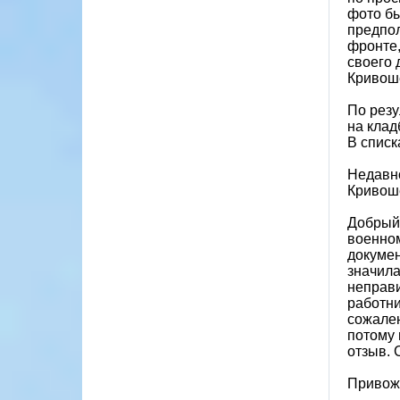
фото бы
предпол
фронте,
своего 
Кривош
По резу
на клад
В списк
Недавно
Кривош
Добрый 
военно
докумен
значила
неправ
работни
сожален
потому 
отзыв. 
Привожу