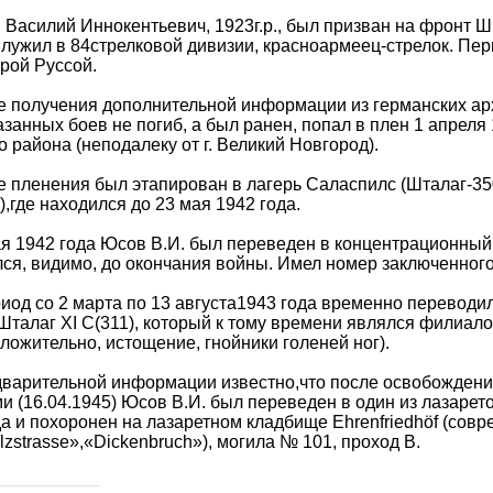
 Василий Иннокентьевич, 1923г.р., был призван на фронт
Служил в 84стрелковой дивизии, красноармеец-стрелок. Пе
рой Руссой.
е получения дополнительной информации из германских арх
азанных боев не погиб, а был ранен, попал в плен 1 апреля
о района (неподалеку от г. Великий Новгород).
е пленения был этапирован в лагерь Саласпилс (Шталаг-350)
),где находился до 23 мая 1942 года.
ая 1942 года Юсов В.И. был переведен в концентрационный л
ся, видимо, до окончания войны. Имел номер заключенного 
риод со 2 марта по 13 августа1943 года временно переводи
Шталаг XI C(311), который к тому времени являлся филиало
ложительно, истощение, гнойники голеней ног).
варительной информации известно,что после освобождения
и (16.04.1945) Юсов В.И. был переведен в один из лазаретов
а и похоронен на лазаретном кладбище Ehrenfriedhöf (сов
lzstrasse»,«Dickenbruch»), могила № 101, проход В.