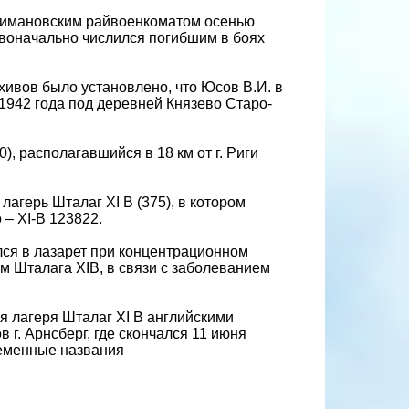
 Шимановским райвоенкоматом осенью
рвоначально числился погибшим в боях
ивов было установлено, что Юсов В.И. в
 1942 года под деревней Князево Старо-
, располагавшийся в 18 км от г. Риги
агерь Шталаг XI B (375), в котором
– XI-В 123822.
лся в лазарет при концентрационном
м Шталага XIB, в связи с заболеванием
 лагеря Шталаг XI B английскими
 г. Арнсберг, где скончался 11 июня
ременные названия