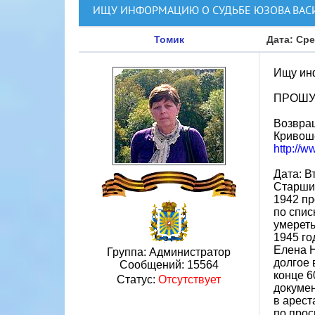
ИЩУ ИНФОРМАЦИЮ О СУДЬБЕ ЮЗОВА ВАСИ
Томик
Дата: Сре
Ищу ин
ПРОШУ
Возвращ
Кривош
http://
Дата: В
Старший
1942 пр
по спис
умереть
1945 го
Елена Н
Группа: Администратор
долгое 
Сообщений:
15564
конце 6
Статус:
Отсутствует
докумен
в арест
по прос