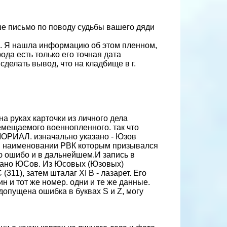
аше письмо по поводу судьбы вашего дяди
а. Я нашла информацию об этом пленном,
ода есть только его точная дата
 сделать вывод, что на кладбище в г.
а руках карточки из личного дела
ремещаемого военнопленного. так что
МОРИАЛ. изначально указано - Юзов
в наименовании РВК которым призывался
аю ошибо и в дальнейшем.И запись в
исано ЮСов. Из Юсовых (Юзовых)
311), затем шталаг XI В - лазарет. Его
н и тот же номер. одни и те же данные.
допущена ошибка в буквах S и Z, могу