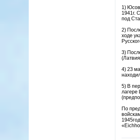
1) Юсов
1941г. 
под Ста
2) Посл
ходе ук
Русског
3) Посл
(Латвия
4) 23 м
находил
5) В пе
лагере 
(предпо
По пред
войскам
1945год
«Eichho