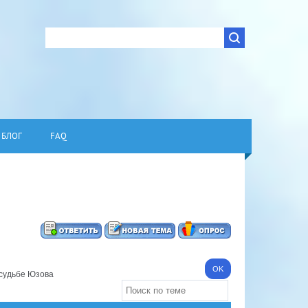
БЛОГ
FAQ
судьбе Юзова