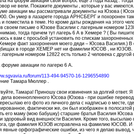
ла на форум авиации свой вопрос еще 3 года назад . Тогда 
овор не вели. Покажите документы , которые у вас имеются
ме авиации мы рассматривали документы на Юзова ( Юсова 
900. Он умер в лазарете города АРНСБЕРГ и похоронен та
 и поместила в теме. Но кроме даты рождения на этого чел
в своем письме о Юзове Василии с лагерным номером 1238
понимаю, тогда причем тут лагерь 6 А в Хемере ? ( Вы пишит
сь к вам с просьбой установить по спискам захороненных
Хемере факт захоронения моего дяди – Юсова Василия.) В
адбищах в городе ХЕМЕР нет ни фамилии ЮСОВ , ни ЮЗОВ.
 лагерным номером 12822 есть только 2 человека с другой
 форуме авиации по лагерю 6 А.
www.sgvavia.ru/forum/113-494-94570-16-1296554890
ение Тамара Мюллер .
вуйте, Тамара! Приношу свои извинения за долгий ответ. 
 дела военнопленного Юсова (Юзова - при ошибке перевод
ересылаю его фото из личного дела с надписью о месте, гд
ированное, фактически же, он был изображен в полосатой
ь его маму (мою бабушку) старшие братья Василия Юсова
и здоровый вид внешности Василия. Кроме того, высылаю 
рга, где фамилия ЮЗОВ исправлена на фамилию ЮСОВ. И е
 явные орфографические ошибки, из чего я делаю вывод, ч