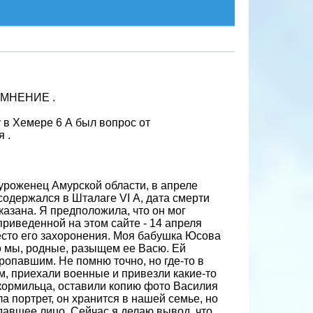
МНЕНИЕ .
 в Хемере 6 А был вопрос от
 .
уроженец Амурской области, в апреле
содержался в Шталаге VI А, дата смерти
указана. Я предположила, что он мог
риведенной на этом сайте - 14 апреля
место его захоронения. Моя бабушка Юсова
то мы, родные, разыщем ее Васю. Ей
пропавшим. Не помню точно, но где-то в
ом, приехали военные и привезли какие-то
 кормильца, оставили копию фото Василия
ла портрет, он хранится в нашей семье, но
давшее лицо. Сейчас я делаю вывод, что