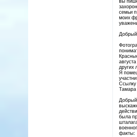
вы пише
захорон
семьи п
моих фр
уважен
Добрый 
Фотогра
понимат
Красные
августа
других 
Я помещ
участни
Ссылку 
Тамара
Добрый 
выскаже
действи
была пр
шталаг
военноп
факты: