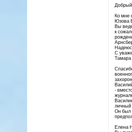
Добрый 
Ко мне 
Юзова 
Вы веде
к сожал
рождени
Арнсбер
Надеюсь
С уваж
Тамара
Спасибо
военноп
захорон
Васили
- вмест
журнале
Василие
личный 
Он был 
предпол
Елена Н