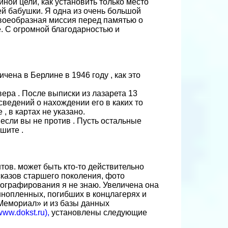
ной цели, как установить только место
ей бабушки. Я одна из очень большой
 своеобразная миссия перед памятью о
. С огромной благодарностью и
чена в Берлине в 1946 году , как это
вера . После выписки из лазарета 13
 сведений о нахождении его в каких то
 , в картах не указано.
если вы не против . Пусть остальные
шите .
ов. может быть кто-то действительно
сказов старшего поколения, фото
тографирования я не знаю. Увеличена она
ннопленных, погибших в концлагерях и
Мемориал» и из базы данных
/www.dokst.ru),
установлены следующие