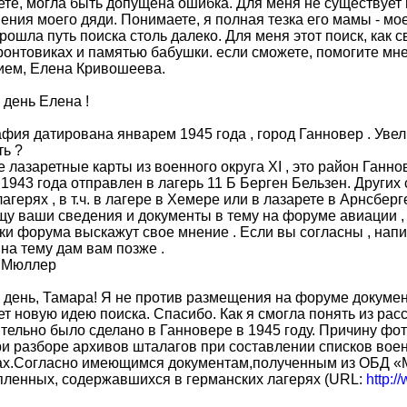
те, могла быть допущена ошибка. Для меня не существует и
ения моего дяди. Понимаете, я полная тезка его мамы - мо
рошла путь поиска столь далеко. Для меня этот поиск, как
онтовиках и памятью бабушки. если сможете, помогите мне
ием, Елена Кривошеева.
день Елена !
фия датирована январем 1945 года , город Ганновер . Увели
ь ?
 лазаретные карты из военного округа XI , это район Ганно
 1943 года отправлен в лагерь 11 Б Берген Бельзен. Других
лагерях , в т.ч. в лагере в Хемере или в лазарете в Арнсберге
у ваши сведения и документы в тему на форуме авиации , 
ки форума выскажут свое мнение . Если вы согласны , напи
на тему дам вам позже .
 Мюллер
день, Тамара! Я не против размещения на форуме документ
т новую идею поиска. Спасибо. Как я смогла понять из рас
тельно было сделано в Ганновере в 1945 году. Причину фо
и разборе архивов шталагов при составлении списков вое
ах.Согласно имеющимся документам,полученным из ОБД «
ленных, содержавшихся в германских лагерях (URL:
http:/