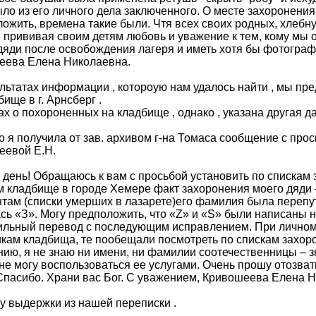
ло из его личного дела заключенного. О месте захоронения
ожить, времена такие были. Чтя всех своих родных, хлебн
 прививая своим детям любовь и уважение к тем, кому мы о
дяди после освобождения лагеря и иметь хотя бы фотограф
еева Елена Николаевна.
льтатах информации , котороую нам удалось найти , мы пр
бище в г. Арнсберг .
ах о похороненных на кладбище , однако , указана другая д
 я получила от зав. архивом г-на Томаса сообщение с прос
еевой Е.Н.
день! Обращаюсь к вам с просьбой установить по спискам 
м кладбище в городе Хемере факт захоронения моего дяд
там (списки умерших в лазарете)его фамилия была перепу
сь «З». Могу предположить, что «Z» и «S» были написаны 
ильный перевод с последующим исправлением. При личном
кам кладбища, те пообещали посмотреть по спискам захор
ию, я не знаю ни имени, ни фамилии соотечественницы – зн
не могу воспользоваться ее услугами. Очень прошу отозват
Спасибо. Храни вас Бог. С уважением, Кривошеева Елена Нико
 выдержки из нашей переписки .