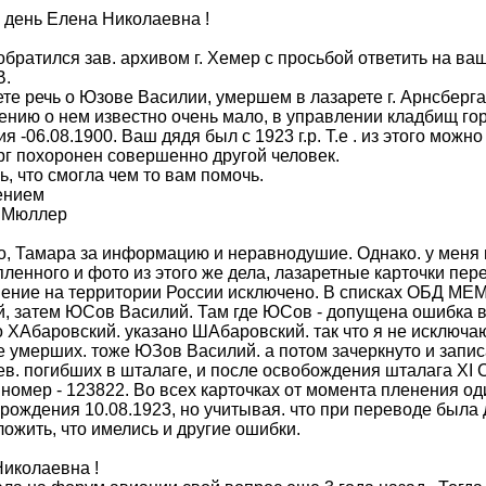
день Елена Николаевна !
обратился зав. архивом г. Хемер с просьбой ответить на в
В.
те речь о Юзове Василии, умершем в лазарете г. Арнсберг
ению о нем известно очень мало, в управлении кладбищ гор
я -06.08.1900. Ваш дядя был с 1923 г.р. Т.е . из этого можно
г похоронен совершенно другой человек.
, что смогла чем то вам помочь.
ением
 Мюллер
, Тамара за информацию и неравнодушие. Однако. у меня н
ленного и фото из этого же дела, лазаретные карточки пе
ение на территории России исключено. В списках ОБД МЕ
й, затем ЮСов Василий. Там где ЮСов - допущена ошибка 
о ХАбаровский. указано ШАбаровский. так что я не исключ
 умерших. тоже ЮЗов Василий. а потом зачеркнуто и зап
в. погибших в шталаге, и после освобождения шталага XI C (
номер - 123822. Во всех карточках от момента пленения оди
рождения 10.08.1923, но учитывая. что при переводе была 
ожить, что имелись и другие ошибки.
иколаевна !