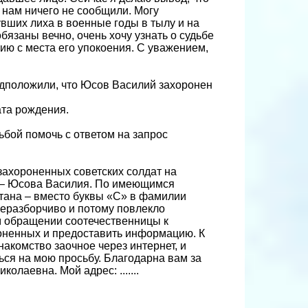
 нам ничего не сообщили. Могу
увших лиха в военные годы в тылу и на
бязаны вечно, очень хочу узнать о судьбе
ию с места его упокоения. С уважением,
едположили, что Юсов Василий захоронен
ата рождения.
ьбой помочь с ответом на запрос
захороненных советских солдат на
и – Юсова Василия. По имеющимся
тана – вместо буквы «С» в фамилии
неразборчиво и потому повлекло
 обращении соотечественницы к
оненных и предоставить информацию. К
акомство заочное через интернет, и
ься на мою просьбу. Благодарна вам за
лаевна. Мой адрес: .......