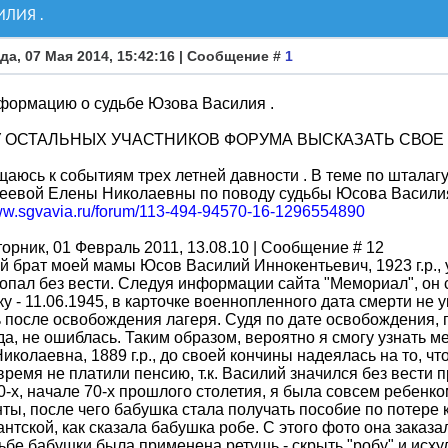
ЛИЯ .
да, 07 Мая 2014, 15:42:16 | Сообщение #
1
формацию о судьбе Юзова Василия .
 ОСТАЛЬНЫХ УЧАСТНИКОВ ФОРУМА ВЫСКАЗАТЬ СВОЕ 
аюсь к событиям трех летней давности . В теме по шталагу
еевой Елены Николаевны по поводу судьбы Юсова Василия
www.sgvavia.ru/forum/113-494-94570-16-1296554890
торник, 01 Февраль 2011, 13.08.10 | Сообщение # 12
 брат моей мамы Юсов Василий Иннокентьевич, 1923 г.р., 
опал без вести. Следуя информации сайта "Мемориал", он 
ку - 11.06.1945, в карточке военнопленного дата смерти не 
 после освобождения лагеря. Судя по дате освобождения, п
да, не ошиблась. Таким образом, вероятно я смогу узнать 
иколаевна, 1889 г.р., до своей кончины надеялась на то, ч
время не платили пенсию, т.к. Василий значился без вести 
0-х, начале 70-х прошлого столетия, я была совсем ребенк
ты, после чего бабушка стала получать пособие по потере
антской, как сказала бабушка робе. С этого фото она заказа
ьбе бабушки была применена ретушь - скрыть "робу" и исху