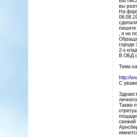
Вы писа
вы разг
На фору
06.08.1
сделала
пишите 
, я не 
Обращаю
городе 
2-х кл
В ОБД с
Тема на
http://
С уваж
Здравст
личного
Также п
отретуш
пощадит
свежий 
Арнсбе
имеются