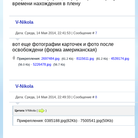
времени нахождения в плену
V-Nikola
Дата: Среда, 14 Мая 2014, 22:41:53 | Сообщение #
7
вот еще фотографии карточек и фото после
освобождени (форма американская)
Прикрепления:
2697484.jpg
·
8115611.jpg
·
4539174.jpg
(61.2 Kb)
(81.2 Kb)
·
5226478.jpg
(56.0 Kb)
(56.7 Kb)
V-Nikola
Дата: Среда, 14 Мая 2014, 22:49:33 | Сообщение #
8
Цитата
V-Nikola
(
)
Прикрепления: 0385188.jpg(82Kb) · 7500541.jpg(50Kb)