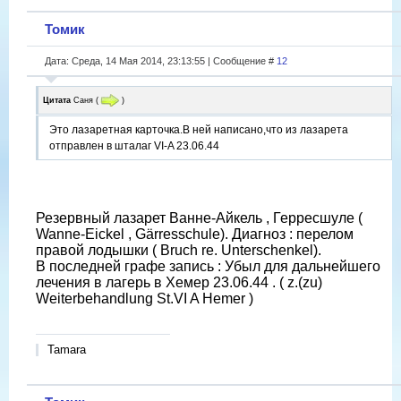
Томик
Дата: Среда, 14 Мая 2014, 23:13:55 | Сообщение #
12
Цитата
Саня
(
)
Это лазаретная карточка.В ней написано,что из лазарета
отправлен в шталаг VI-A 23.06.44
Резервный лазарет Ванне-Айкель , Герресшуле (
Wanne-Eickel , Gärresschule). Диагноз : перелом
правой лодышки ( Bruch re. Unterschenkel).
В последней графе запись : Убыл для дальнейшего
лечения в лагерь в Хемер 23.06.44 . ( z.(zu)
Weiterbehandlung St.VI A Hemer )
Tamara