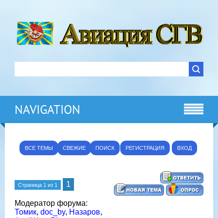
NAVIGATION
ВСЕ ТЕМЫ
СВЕЖИЕ
ПОИСК
РЕГИСТРАЦИЯ
ВХОД
1
Страница
1
из
1
Модератор форума:
Томик
,
doc_by
,
Назаров
,