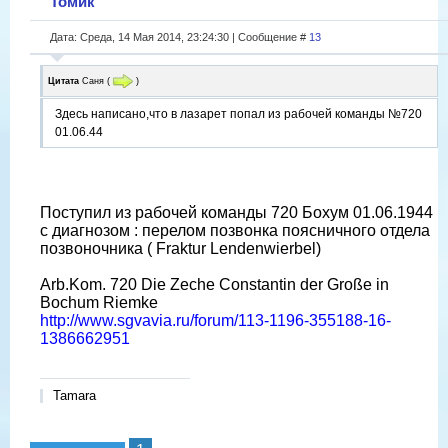
Томик
Дата: Среда, 14 Мая 2014, 23:24:30 | Сообщение #
13
Цитата
Саня
(
)
Здесь написано,что в лазарет попал из рабочей команды №720
01.06.44
Поступил из рабочей команды 720 Бохум 01.06.1944
с диагнозом : перелом позвонка поясничного отдела
позвоночника ( Fraktur Lendenwierbel)
Arb.Kom. 720 Die Zeche Constantin der Große in
Bochum Riemke
http://www.sgvavia.ru/forum/113-1196-355188-16-
1386662951
Tamara