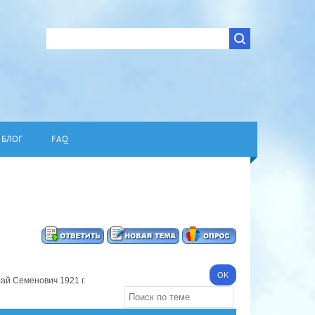
БЛОГ
FAQ
ай Семенович 1921 г.