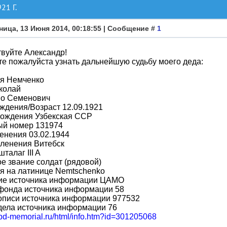
1 Г.
ница, 13 Июня 2014, 00:18:55 | Сообщение #
1
вуйте Александр!
е пожалуйста узнать дальнейшую судьбу моего деда:
я Немченко
колай
во Семенович
ждения/Возраст 12.09.1921
рождения Узбекская ССР
ый номер 131974
енения 03.02.1944
пленения Витебск
талаг III A
е звание солдат (рядовой)
я на латинице Nemtschenko
ие источника информации ЦАМО
фонда источника информации 58
описи источника информации 977532
дела источника информации 76
obd-memorial.ru/html/info.htm?id=301205068