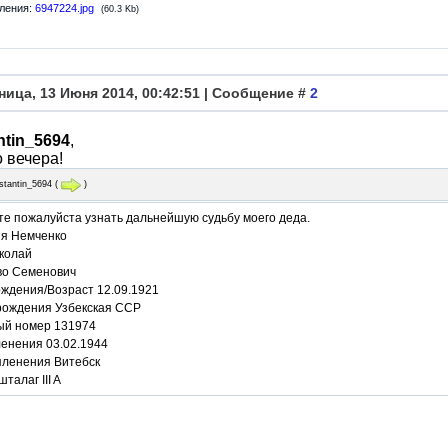
ления:
6947224.jpg
(60.3 Kb)
ница, 13 Июня 2014, 00:42:51 | Сообщение #
2
ntin_5694
,
 вечера!
stantin_5694
(
)
те пожалуйста узнать дальнейшую судьбу моего деда.
я Немченко
колай
во Семенович
ождения/Возраст 12.09.1921
рождения Узбекская ССР
ый номер 131974
ленения 03.02.1944
пленения Витебск
шталаг III A