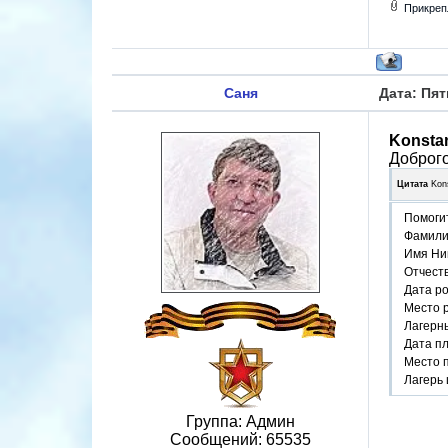
Прикреп
Саня
Дата: Пят
Konsta
Доброго
Цитата
Kon
Помоги
Фамили
Имя Ни
Отчест
Дата р
Место 
Лагерн
Дата п
Место 
Лагерь 
Группа: Админ
Сообщений:
65535