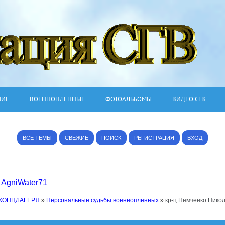
ШИЕ
ВОЕННОПЛЕННЫЕ
ФОТОАЛЬБОМЫ
ВИДЕО СГВ
ВСЕ ТЕМЫ
СВЕЖИЕ
ПОИСК
РЕГИСТРАЦИЯ
ВХОД
,
AgniWater71
 КОНЦЛАГЕРЯ
»
Персональные судьбы военнопленных
»
кр-ц Немченко Никол