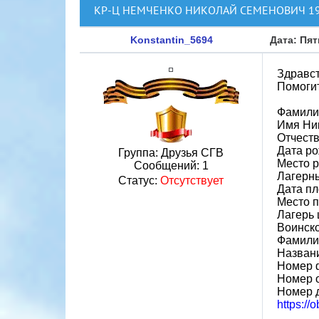
КР-Ц НЕМЧЕНКО НИКОЛАЙ СЕМЕНОВИЧ 192
Konstantin_5694
Дата: Пят
Здравст
Помогит
Фамили
Имя Ни
Отчест
Дата ро
Группа: Друзья СГВ
Место 
Сообщений:
1
Лагерн
Статус:
Отсутствует
Дата пл
Место 
Лагерь ш
Воинско
Фамили
Назван
Номер 
Номер 
Номер 
https://