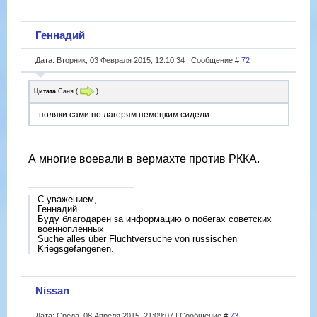
Геннадий
Дата: Вторник, 03 Февраля 2015, 12:10:34 | Сообщение #
72
Цитата
Саня
(
)
поляки сами по лагерям немецким сидели
А многие воевали в вермахте против РККА.
С уважением,
Геннадий
Буду благодарен за информацию о побегах советских
военнопленных
Suche alles über Fluchtversuche von russischen
Kriegsgefangenen.
Nissan
Дата: Среда, 08 Апреля 2015, 21:09:07 | Сообщение #
73