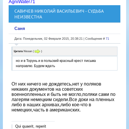
AgniWater71
САВИЧЕВ НИКОЛАЙ ВАСИЛЬЕВИЧ - СУДЬБА
НЕИЗВЕСТНА
Саня
Дата: Понедельник, 02 Февраля 2015, 20:38:21 | Сообщение #
71
Цитата
Nissan
(
)
но и в Торунь и в польский красный крест письма
направлю. Будем ждать
От них ничего не дождетесь,нет у поляков
никаких документов на советских
военнопленных и быть не могло,поляки сами по
лагерям немецким сидели.Все доки на пленных
либо в наших архивах,либо кое-что в
немецких,часть в американских.
Qui quaerit, reperit