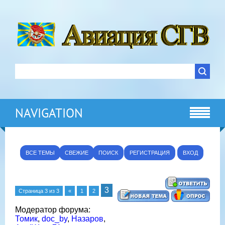
NAVIGATION
ВСЕ ТЕМЫ
СВЕЖИЕ
ПОИСК
РЕГИСТРАЦИЯ
ВХОД
3
Страница
3
из
3
«
1
2
Модератор форума:
Томик
,
doc_by
,
Назаров
,