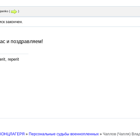
lipenko
(
)
ск закончен.
ас и поздравляем!
rit, reperit
 КОНЦЛАГЕРЯ
»
Персональные судьбы военнопленных
»
Чаплов (Чапля) Вла