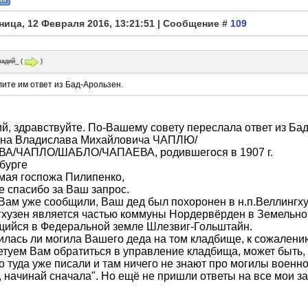
ница, 12 Февраля 2016, 13:21:51 | Сообщение #
109
надий_
(
)
ите им ответ из Бад-Арользен.
й, здравствуйте. По-Вашему совету переслала ответ из Бад
ина Владислава Михайловича ЧАПЛЮ/
А/ЧАПЛО/ШАБЛО/ЧАПАЕВА, родившегося в 1907 г.
бурге
мая госпожа Пилипенко,
 спасибо за Ваш запрос.
Вам уже сообщили, Ваш дед был похоронен в н.п.Веллингху
хузен является частью коммуны Нордервёрден в Земельно
щийся в Федеральной земле Шлезвиг-Гольштайн.
лась ли могила Вашего деда на том кладбище, к сожалению
туем Вам обратиться в управление кладбища, может быть, 
о туда уже писали и там ничего не знают про могилы военно
 начинай сначала". Но ещё не пришли ответы на все мои за