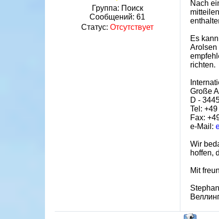
Nach ei
Группа: Поиск
mitteile
Сообщений:
61
enthalten
Статус:
Отсутствует
Es kann 
Arolsen 
empfehle
richten.
Internat
Große Al
D - 344
Tel: +49
Fax: +49
e-Mail:
Wir beda
hoffen, 
Mit fre
Stephan
Веллинг