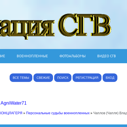
ШИЕ
ВОЕННОПЛЕННЫЕ
ФОТОАЛЬБОМЫ
ВИДЕО СГВ
ВСЕ ТЕМЫ
СВЕЖИЕ
ПОИСК
РЕГИСТРАЦИЯ
ВХОД
,
AgniWater71
 КОНЦЛАГЕРЯ
»
Персональные судьбы военнопленных
»
Чаплов (Чапля) Вла