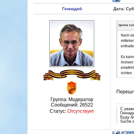
Геннадий
Дата: Суб
Цитата
inpi
Nach ei
mitteil
enthalte
Es kann 
Arolsen
empfehle
richten.
Перешли
Группа: Модератор
Сообщений:
26522
С уваж
Статус:
Отсутствует
Геннад
Буду б
Suche a