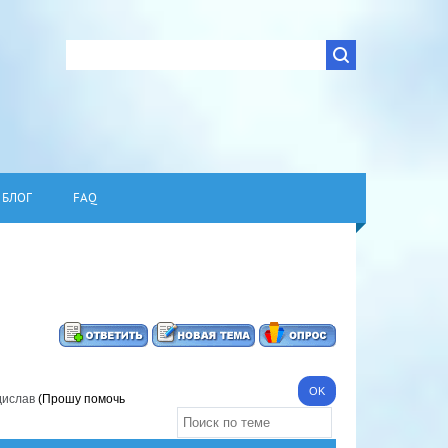
БЛОГ
FAQ
дислав
(Прошу помочь