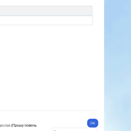
дислав
(Прошу помочь