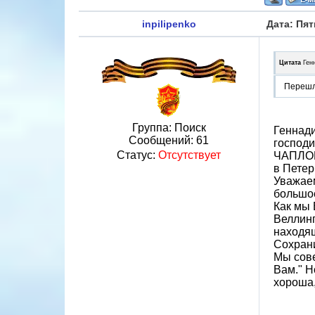
inpilipenko
Дата: Пят
Цитата
Ген
Перешл
Группа: Поиск
Геннади
Сообщений:
61
господ
Статус:
Отсутствует
ЧАПЛОВ
в Петер
Уважае
большое
Как мы 
Веллинг
находя
Сохрани
Мы сове
Вам." Н
хороша,