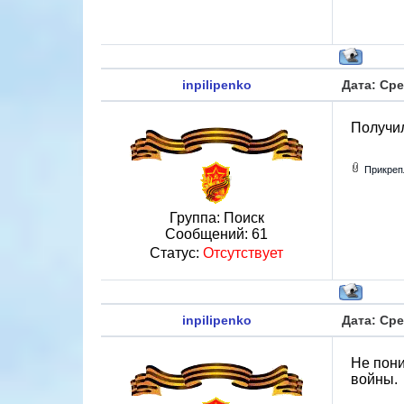
inpilipenko
Дата: Сре
Получи
Прикреп
Группа: Поиск
Сообщений:
61
Статус:
Отсутствует
inpilipenko
Дата: Сре
Не пони
войны.