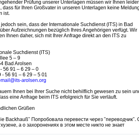
ngehender Prüfung unserer Unterlagen müssen wir Ihnen leider
n, dass für Ihren Großvater in unseren Unterlagen keine Meldun
 ist.
jedoch sein, dass der Internationale Suchdienst (ITS) in Bad
über Aufzeichnungen bezüglich Ihres Angehörigen verfügt. Wir
n Ihnen daher, sich mit Ihrer Anfrage direkt an den ITS zu
ionale Suchdienst (ITS)
lee 5 – 9
54 Bad Arolsen
 - 56 91 – 6 29 – 0
 - 56 91 – 6 29 – 5 01
email@its-arolsen.org
uern Ihnen bei Ihrer Suche nicht behilflich gewesen zu sein un
dass eine Anfrage beim ITS erfolgreich für Sie verläuft.
undlichen Grüßen
ie Backhauß" Попробовала перевести через "переводчик". 
хузене, а о захоронениях в этом месте никто не знает