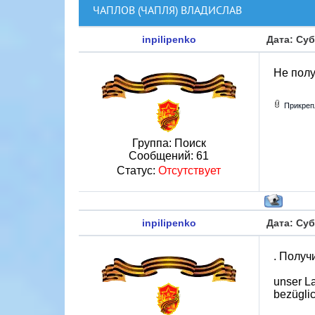
ЧАПЛОВ (ЧАПЛЯ) ВЛАДИСЛАВ
inpilipenko
Дата: Суб
Не полу
Прикреп
Группа: Поиск
Сообщений:
61
Статус:
Отсутствует
inpilipenko
Дата: Суб
. Получ
unser L
bezüglic