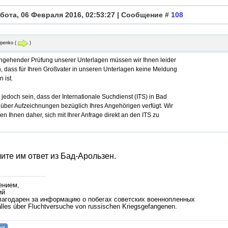
бота, 06 Февраля 2016, 02:53:27 | Сообщение #
108
lipenko
(
)
ngehender Prüfung unserer Unterlagen müssen wir Ihnen leider
en, dass für Ihren Großvater in unseren Unterlagen keine Meldung
n ist.
jedoch sein, dass der Internationale Suchdienst (ITS) in Bad
 über Aufzeichnungen bezüglich Ihres Angehörigen verfügt. Wir
n Ihnen daher, sich mit Ihrer Anfrage direkt an den ITS zu
те им ответ из Бад-Арользен.
ением,
ий
лагодарен за информацию о побегах советских военнопленных
lles über Fluchtversuche von russischen Kriegsgefangenen.