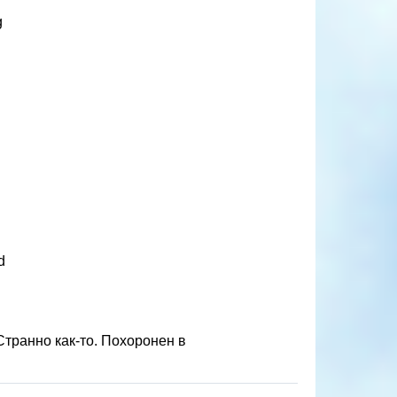
g
d
Странно как-то. Похоронен в