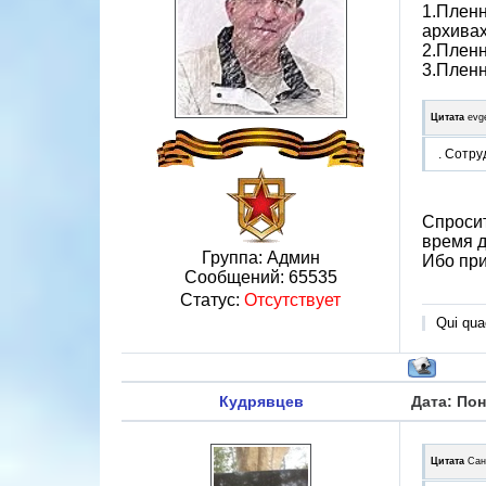
1.Пленн
архивах
2.Пленн
3.Пленн
Цитата
evg
. Сотру
Спросит
время д
Группа: Админ
Ибо при
Сообщений:
65535
Статус:
Отсутствует
Qui quae
Кудрявцев
Дата: Пон
Цитата
Сан