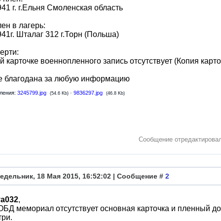
941 г. г.Ельня Смоленская область
ен в лагерь:
941г. Шталаг 312 г.Торн (Польша)
ерти:
й карточке военнопленного запись отсутствует (Копия карто
е благодана за любую информацию
ления:
3245799.jpg
·
9836297.jpg
(54.6 Kb)
(46.8 Kb)
Сообщение отредактирова
едельник, 18 Мая 2015, 16:52:02 | Сообщение #
2
ya032
,
ОБД мемориал отсутствует основная карточка и пленный до
три.