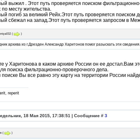
ый выжил . Этот путь проверяется поиском фильтрационно
 по месту жительства.
ый погиб за великий Рейх.Этот путь проверяется поиском 
ый сбежал на запад.Этот путь проверяется запросом в Ме
eniya032
(
)
дник архива из г.Дрезден Александр Харитонов помог разыскать эти сведения
е у Харитонова в каком архиве России он ее достал.Вам эт
ля поиска фильтрационно-проверочного дела.
 поиске Вы все равно эту карту на территории России найде
rit, reperit
едельник, 18 Мая 2015, 17:38:51 | Сообщение #
3
я
(
)