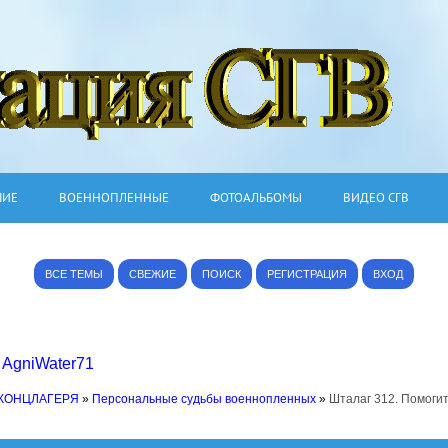
ШИЕ
ВОЕННОПЛЕННЫЕ
ФОТОАЛЬБОМЫ
ВИДЕО СГВ
ВСЕ ТЕМЫ
СВЕЖИЕ
ПОИСК
РЕГИСТРАЦИЯ
ВХОД
,
AgniWater71
 КОНЦЛАГЕРЯ
»
Персональные судьбы военнопленных
»
Шталаг 312. Помогит