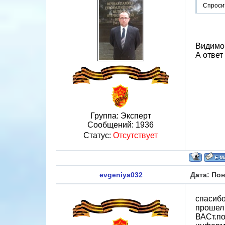
Спросит
Видимо 
А ответ
Группа: Эксперт
Сообщений:
1936
Статус:
Отсутствует
evgeniya032
Дата: Пон
спасибо
прошел 
ВАСт.по