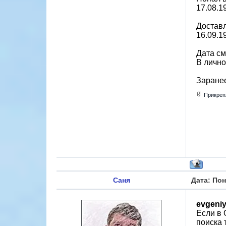
17.08.1
Доставл
16.09.1
Дата см
В лично
Заране
Прикреп
Саня
Дата: Пон
evgeni
Если в 
поиска 