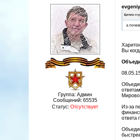
evgeni
Цитата
evg
а почем
Харитон
Вы когд
Объеди
08.05.1
Объеди
ответам
Группа: Админ
Мирово
Сообщений:
65535
Из-за п
Статус:
Отсутствует
финанси
ответа 
Объедин
быстрее