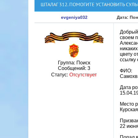
ШТАЛАГ 312. ПОМОГИТЕ УСТАНОВИТЬ СУЛ
evgeniya032
Дата: Пон
Добрый 
своем п
Алексан
никаких
цвету о
ссылку 
Группа: Поиск
Сообщений:
3
ФИО:
Статус:
Отсутствует
Самохв
Дата ро
15.04.1
Место 
Курская
Призван
22 июня
Попал в