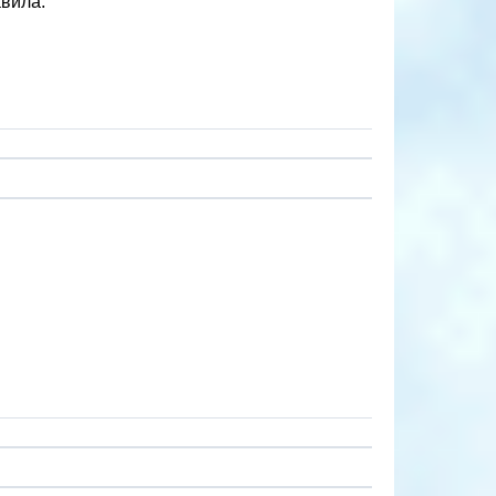
авила.