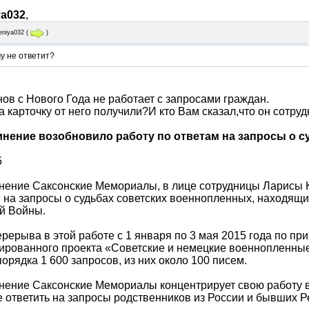
ya032
,
eniya032
(
)
у не ответит?
ов с Нового Года не работает с запросами граждан.
а карточку от него получили?И кто Вам сказал,что он сотру
нение возобновило работу по ответам на запросы о 
5
нение Саксонские Мемориалы, в лице сотрудницы Ларисы 
 на запросы о судьбах советских военнопленных, находящи
й Войны.
ерерыва в этой работе с 1 января по 3 мая 2015 года по п
рованного проекта «Советские и немецкие военнопленные
порядка 1 600 запросов, из них около 100 писем.
ение Саксонские Мемориалы концентрирует свою работу в 
 ответить на запросы родственников из России и бывших Р