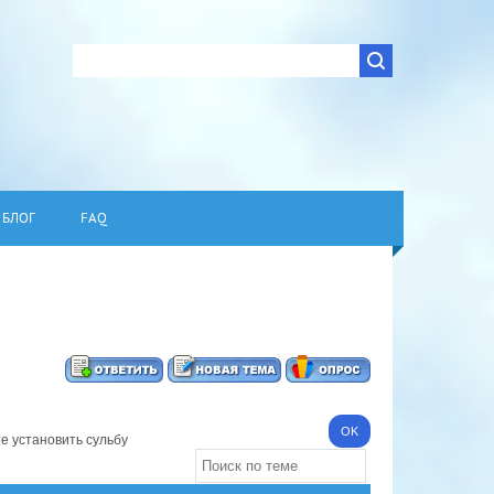
БЛОГ
FAQ
е установить сульбу