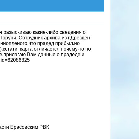
 я разыскиваю какие-либо сведения о
Торуни. Сотрудник архива из г.Дрезден
еннопленого,что прадед прибыл.но
).кстати, карта отличается почему-то по
еще.прилагаю Вам данные о прадеде и
m?id=62086325
ласти Брасовским РВК