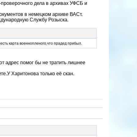
-проверочного дела в архивах УФСБ и
документов в немецком архиве ВАСт.
ждународную Службу Розыска.
.есть карта военнопленого,что прадед прибыл.
от адрес помог бы не тратить лишнее
те.У Харитонова только её скан.