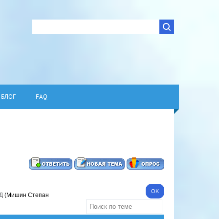
БЛОГ
FAQ
Д
(Мишин Степан