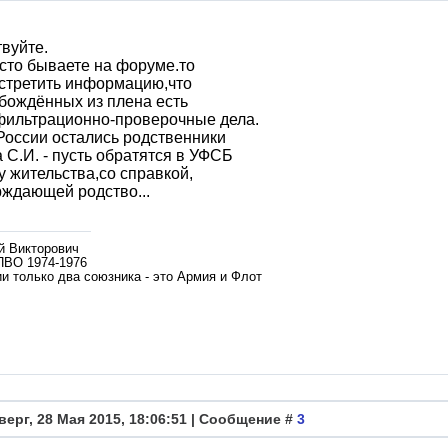
вуйте.
сто бываете на форуме.то
стретить информацию,что
бождённых из плена есть
фильтрационно-проверочные дела.
России остались родственники
С.И. - пусть обратятся в УФСБ
у жительства,со справкой,
ждающей родство...
й Викторович
ПВО 1974-1976
и только два союзника - это Армия и Флот
верг, 28 Мая 2015, 18:06:51 | Сообщение #
3