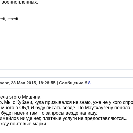
й военнопленных.
rit, reperit
верг, 28 Мая 2015, 18:28:55 | Сообщение #
8
ела этого Мишина.
. Мы с Кубани, куда призывался не знаю, уже не у кого спро
много в ОБД.Я буду писать везде. По Маутхаузену поняла, 
 будет имени там, то запросы везде напишу.
имейлов нигде нет, платные услуги не предоставляются...
о жду почтовые марки.