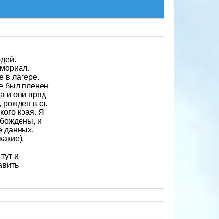
юдей.
емориал.
 в лагере.
де был пленен
да и они вряд
 рожден в ст.
кого края. Я
обождены, и
е данных.
какие).
тут и
авить