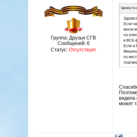
Цитата
Наз
Здравст
Если ч
могли 
на осв
Группа: Друзья СГВ
в ФСБ 
Сообщений:
6
Если в 
Статус:
Отсутствует
Мишина 
по мест
подтве
Спасибо
Поэтому
видела 
может т