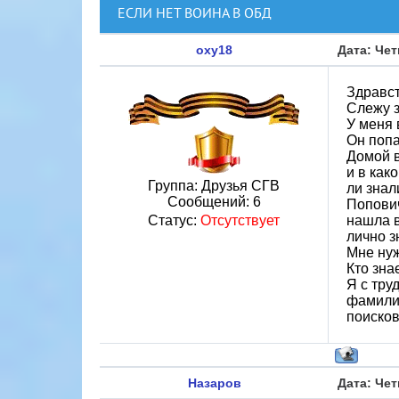
ЕСЛИ НЕТ ВОИНА В ОБД
oxy18
Дата: Чет
Здравст
Слежу з
У меня 
Он попа
Домой в
и в как
Группа: Друзья СГВ
ли знал
Сообщений:
6
Попович
Статус:
Отсутствует
нашла в
лично з
Мне нуж
Кто зна
Я с тру
фамилия
поиско
Назаров
Дата: Чет