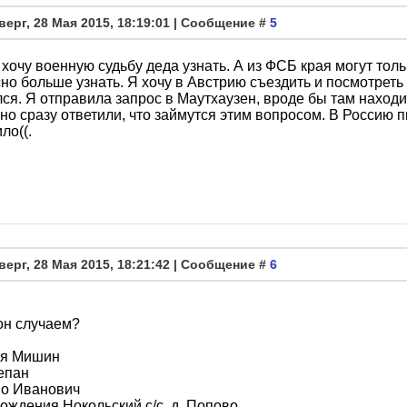
верг, 28 Мая 2015, 18:19:01 | Сообщение #
5
 хочу военную судьбу деда узнать. А из ФСБ края могут только
но больше узнать. Я хочу в Австрию съездить и посмотреть н
ся. Я отправила запрос в Маутхаузен, вроде бы там находи
но сразу ответили, что займутся этим вопросом. В Россию п
ло((.
верг, 28 Мая 2015, 18:21:42 | Сообщение #
6
он случаем?
я Мишин
епан
во Иванович
ождения Нокольский с/с, д. Попово