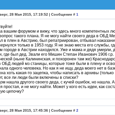
верг, 28 Мая 2015, 17:19:52 | Сообщение #
1
вуйте!
а вашим форумом и вижу, что здесь много компетентных л
вопрос такого плана. Я не могу найти своего деда в ОБД М
л в плен в Австрию, был репатриирован, отбывал наказание
ернулся только в 1953 году. Я не знаю места его службы, г
ом городе в Австрии находился. Уже и мама и дядя умерли, 
и, где был дед. Звали его Мишин Степан Иванович 1906 г.р. ,
еской (ныне Калининская, и похоронен там же) Краснодарс
 ОБД людей мз станицы, которые тоже были в плену и осв
нала одного человека. Но как я не ищу, деда моего нет в баз
на хоть какая-то зацепка, чтобы написать в архивы (только 
ет, все ли люди были включены в списки?
дом нашла другого своего деда, с кучей ошибок, но нашла. А 
 простая, и не могу найти. Может у кого есть идеи, как сост
вую цепочку?
верг, 28 Мая 2015, 17:45:36 | Сообщение #
2