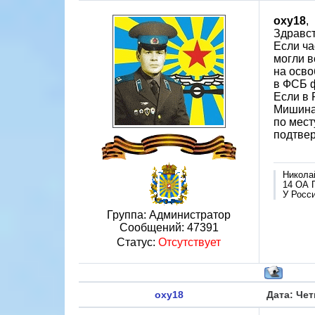
oxy18
,
Здравст
Если ча
могли в
на осво
в ФСБ 
Если в 
Мишина 
по мест
подтвер
Никола
14 ОА 
У Росси
Группа: Администратор
Сообщений:
47391
Статус:
Отсутствует
oxy18
Дата: Чет