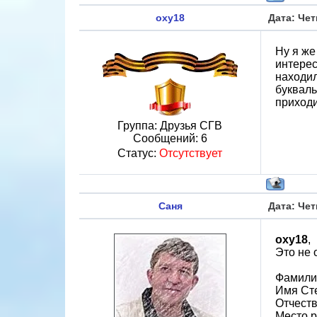
oxy18
Дата: Чет
Ну я же
интерес
находил
букваль
приходи
Группа: Друзья СГВ
Сообщений:
6
Статус:
Отсутствует
Саня
Дата: Чет
oxy18
,
Это не 
Фамили
Имя Ст
Отчест
Место р