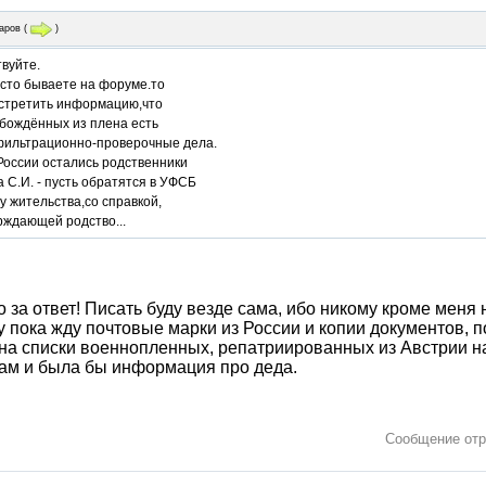
аров
(
)
вуйте.
асто бываете на форуме.то
встретить информацию,что
обождённых из плена есть
фильтрационно-проверочные дела.
России остались родственники
С.И. - пусть обратятся в УФСБ
у жительства,со справкой,
рждающей родство...
 за ответ! Писать буду везде сама, ибо никому кроме меня 
 пока жду почтовые марки из России и копии документов, п
на списки военнопленных, репатриированных из Австрии на
ам и была бы информация про деда.
Сообщение от