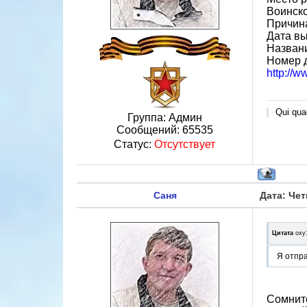
Воинск
Причина
Дата вы
Названи
Номер 
http://
Qui quae
Группа: Админ
Сообщений:
65535
Статус:
Отсутствует
Саня
Дата: Чет
Цитата
oxy
Я отпра
Сомните