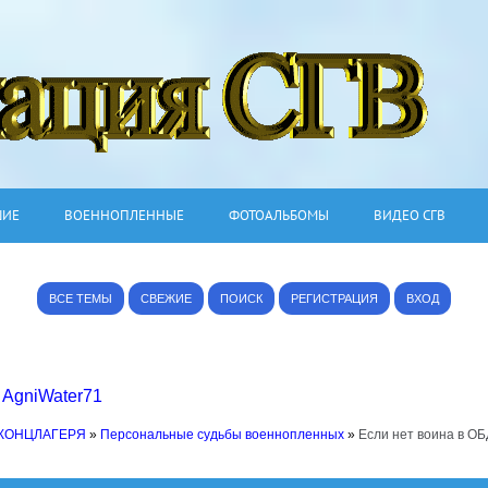
ШИЕ
ВОЕННОПЛЕННЫЕ
ФОТОАЛЬБОМЫ
ВИДЕО СГВ
ВСЕ ТЕМЫ
СВЕЖИЕ
ПОИСК
РЕГИСТРАЦИЯ
ВХОД
,
AgniWater71
 КОНЦЛАГЕРЯ
»
Персональные судьбы военнопленных
»
Если нет воина в ОБ