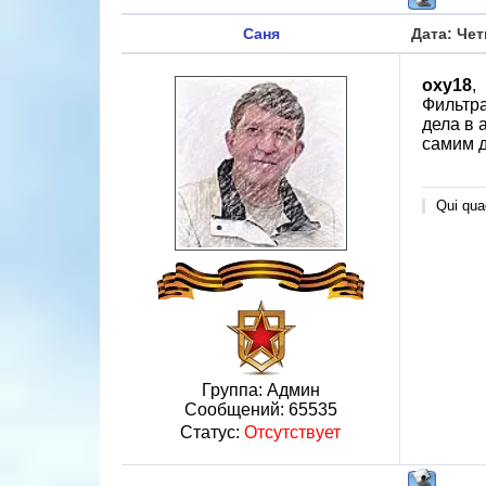
Саня
Дата: Чет
oxy18
,
Фильтра
дела в 
самим 
Qui quae
Группа: Админ
Сообщений:
65535
Статус:
Отсутствует