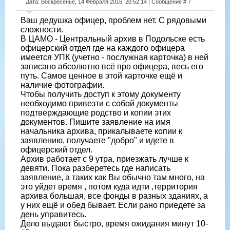
Дата: Воскресенье, 14 Февраля 2016, 20:52:14 | Сообщение #
7
Ваш дедушка офицер, проблем нет. С рядовыми
сложности.
В ЦАМО - Центральный архив в Подольске есть
офицерский отдел где на каждого офицера
имеется УПК (учетно - послужная карточка) в ней
записано абсолютно всё про офицера, весь его
путь. Самое ценное в этой карточке ещё и
наличие фотографии.
Чтобы получить доступ к этому документу
необходимо привезти с собой документы
подтверждающие родство и копии этих
документов. Пишите заявление на имя
начальника архива, прикалываете копии к
заявлению, получаете "добро" и идете в
офицерский отдел.
Архив работает с 9 утра, приезжать лучше к
девяти. Пока разберетесь где написать
заявление, а таких как Вы обычно там много, на
это уйдет время , потом куда идти ,территория
архива большая, все фонды в разных зданиях, а
у них ещё и обед бывает. Если рано приедете за
день управитесь.
Дело выдают быстро, время ожидания минут 10-