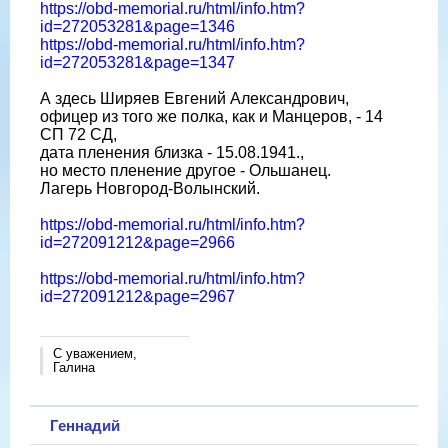
https://obd-memorial.ru/html/info.htm?
id=272053281&page=1346
https://obd-memorial.ru/html/info.htm?
id=272053281&page=1347
А здесь Ширяев Евгений Александрович,
офицер из того же полка, как и Манцеров, - 14
СП 72 СД,
дата пленения близка - 15.08.1941.,
но место пленение другое - Ольшанец.
Лагерь Новгород-Волынский.
https://obd-memorial.ru/html/info.htm?
id=272091212&page=2966
https://obd-memorial.ru/html/info.htm?
id=272091212&page=2967
С уважением,
Галина
Геннадий