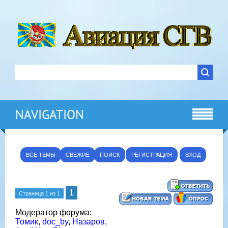
NAVIGATION
ВСЕ ТЕМЫ
СВЕЖИЕ
ПОИСК
РЕГИСТРАЦИЯ
ВХОД
1
Страница
1
из
1
Модератор форума:
Томик
,
doc_by
,
Назаров
,