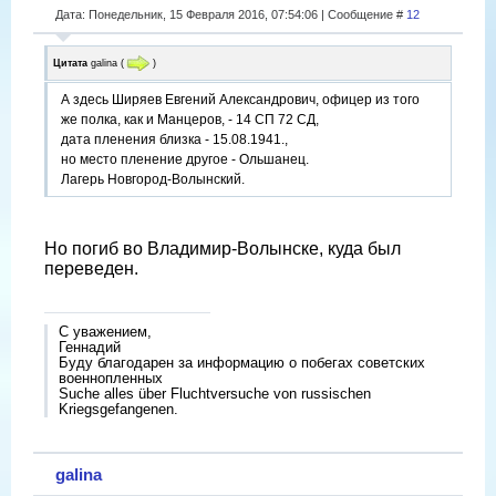
Дата: Понедельник, 15 Февраля 2016, 07:54:06 | Сообщение #
12
Цитата
galina
(
)
А здесь Ширяев Евгений Александрович, офицер из того
же полка, как и Манцеров, - 14 СП 72 СД,
дата пленения близка - 15.08.1941.,
но место пленение другое - Ольшанец.
Лагерь Новгород-Волынский.
Но погиб во Владимир-Волынске, куда был
переведен.
С уважением,
Геннадий
Буду благодарен за информацию о побегах советских
военнопленных
Suche alles über Fluchtversuche von russischen
Kriegsgefangenen.
galina