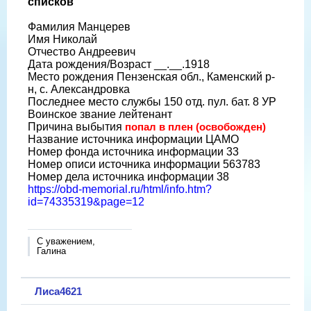
списков
Фамилия Манцерев
Имя Николай
Отчество Андреевич
Дата рождения/Возраст __.__.1918
Место рождения Пензенская обл., Каменский р-
н, с. Александровка
Последнее место службы 150 отд. пул. бат. 8 УР
Воинское звание лейтенант
Причина выбытия
попал в плен (освобожден)
Название источника информации ЦАМО
Номер фонда источника информации 33
Номер описи источника информации 563783
Номер дела источника информации 38
https://obd-memorial.ru/html/info.htm?
id=74335319&page=12
С уважением,
Галина
Лиса4621