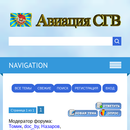
NAVIGATION
ВСЕ ТЕМЫ
СВЕЖИЕ
ПОИСК
РЕГИСТРАЦИЯ
ВХОД
1
Страница
1
из
1
Модератор форума:
Томик
,
doc_by
,
Назаров
,