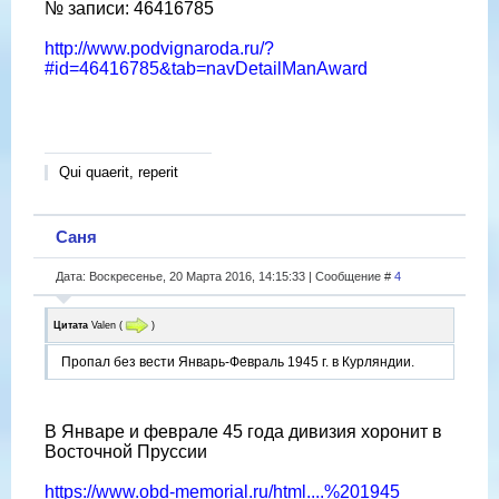
№ записи: 46416785
http://www.podvignaroda.ru/?
#id=46416785&tab=navDetailManAward
Qui quaerit, reperit
Саня
Дата: Воскресенье, 20 Марта 2016, 14:15:33 | Сообщение #
4
Цитата
Valen
(
)
Пропал без вести Январь-Февраль 1945 г. в Курляндии.
В Январе и феврале 45 года дивизия хоронит в
Восточной Пруссии
https://www.obd-memorial.ru/html....%201945