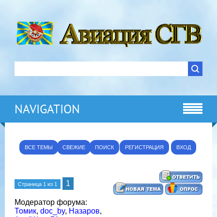
NAVIGATION
ВСЕ ТЕМЫ
СВЕЖИЕ
ПОИСК
РЕГИСТРАЦИЯ
ВХОД
1
Страница
1
из
1
Модератор форума:
Томик
,
doc_by
,
Назаров
,