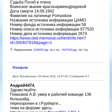
Судьба Погиб в плену
Воинское звание красноармеец|рядовой
Дата смерти 14.09.1942
Фамилия на латинице Pomaskow
Название источника информации ЦАМО
Номер фонда источника информации 58
Номер описи источника информации 977520
Номер дела источника информации 2674
https://www.obd-memorial.ru/html/info.htm?
id=300407918&page=1
Прикрепления:
2240297.jpg
·
9107203.jpg
(63.2 Kb)
(58.7 Kb)
Назаров
Дата: Воскресенье, 03 Июля 2016, 14:07:40 | Сообщение #
2
Андрей4474
,
Здравствуйте.
Помазков А.В. умер в рабочей команде 136
Кольшайд,
перехоронен в г.Рурберге...
тема на форуме здесь: