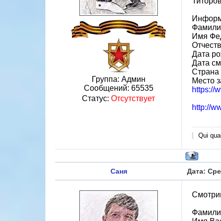
Титоров
Информ
Фамили
Имя Фе
Отчест
Дата ро
Дата см
Страна 
Группа: Админ
Место з
Сообщений:
65535
https:/
Статус:
Отсутствует
http://
Qui quae
Саня
Дата: Сре
Смотрим
Фамили