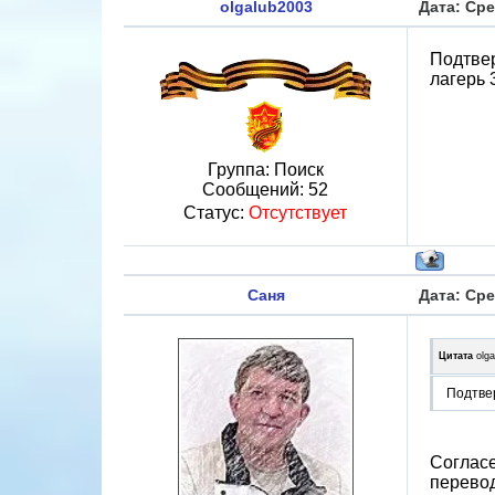
olgalub2003
Дата: Сре
Подтвер
лагерь 
Группа: Поиск
Сообщений:
52
Статус:
Отсутствует
Саня
Дата: Сре
Цитата
olg
Подтвер
Согласе
перевод