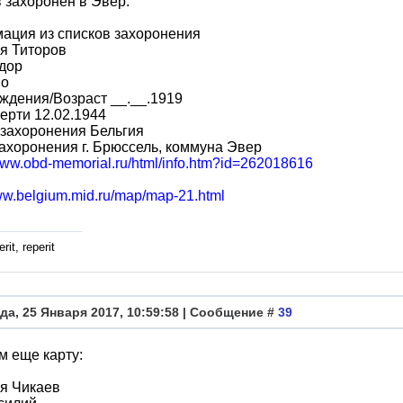
 захоронен в Эвер:
ация из списков захоронения
я Титоров
дор
во
ждения/Возраст __.__.1919
ерти 12.02.1944
захоронения Бельгия
ахоронения г. Брюссель, коммуна Эвер
/www.obd-memorial.ru/html/info.htm?id=262018616
www.belgium.mid.ru/map/map-21.html
rit, reperit
да, 25 Января 2017, 10:59:58 | Сообщение #
39
 еще карту:
я Чикаев