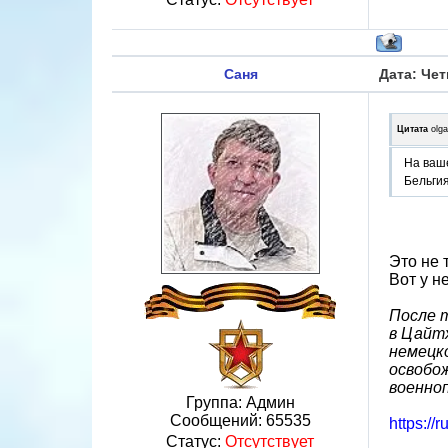
Саня
Дата: Чет
Цитата
olg
На ваше
Бельги
Это не 
Вот у н
После т
в Цайтх
немецко
освобож
военно
Группа: Админ
Сообщений:
65535
https://
Статус:
Отсутствует