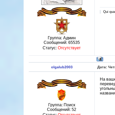
Qui quae
Группа: Админ
Сообщений:
65535
Статус:
Отсутствует
olgalub2003
Дата: Чет
На ваше
перевед
угольны
названи
Группа: Поиск
Сообщений:
52
Статус:
Отсутствует