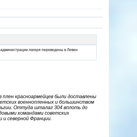
с администрации лагеря переведены в Левен
 в плен красноармейцев были доставлены
оветских военнопленных и большинством
ельгии. Оттуда шталаг 304 вплоть до
удовыми командами советских
 и северной Франции.