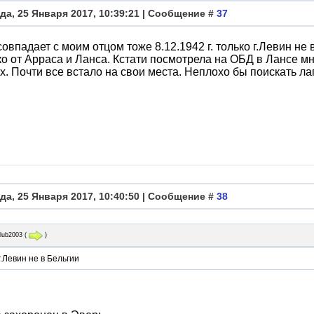
да, 25 Января 2017, 10:39:21 | Сообщение #
37
совпадает с моим отцом тоже 8.12.1942 г. только г.Левин не
о от Арраса и Ланса. Кстати посмотрела на ОБД в Лансе м
х. Почти все встало на свои места. Неплохо бы поискать ла
да, 25 Января 2017, 10:40:50 | Сообщение #
38
alub2003
(
)
г.Левин не в Бельгии