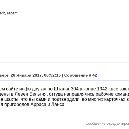
rit, reperit
верг, 26 Января 2017, 08:52:15 | Сообщение #
42
м сайте инфо другая по Шталаг 304:в конце 1942 г.все за
ены в Левен Бельгия, оттуда направлялись рабочие команды
е шахты, что вы сами и подтвердили, во многих карточках в
я пригородов Арраса и Ланса.
Сообщение отредактир