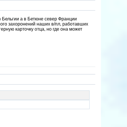
 в Бельгии а в Бетюне север Франции
ного захоронений наших в/пл, работавших
герную карточку отца, но где она может