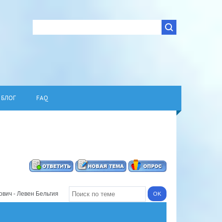
БЛОГ
FAQ
вич - Левен Бельгия