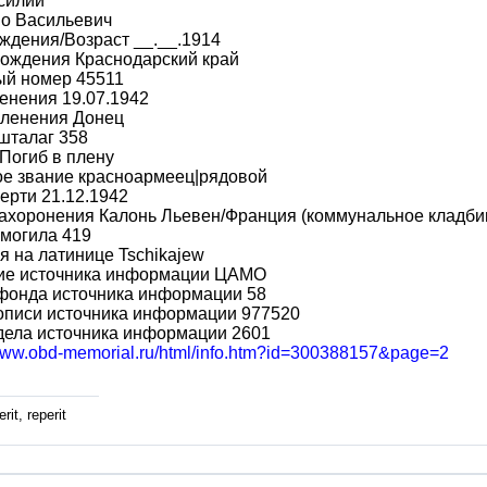
силий
во Васильевич
ждения/Возраст __.__.1914
рождения Краснодарский край
ый номер 45511
енения 19.07.1942
пленения Донец
шталаг 358
Погиб в плену
ое звание красноармеец|рядовой
ерти 21.12.1942
захоронения Калонь Льевен/Франция (коммунальное кладби
могила 419
 на латинице Tschikajew
ие источника информации ЦАМО
фонда источника информации 58
описи источника информации 977520
дела источника информации 2601
/www.obd-memorial.ru/html/info.htm?id=300388157&page=2
rit, reperit