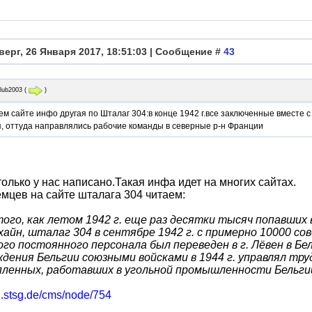
верг, 26 Января 2017, 18:51:03 | Сообщение #
43
alub2003
(
)
м сайте инфо другая по Шталаг 304:в конце 1942 г.все заключенные вместе 
я, оттуда направлялись рабочие команды в северные р-н Франции
только у нас написано.Такая инфа идет на многих сайтах.
емцев на сайте шталага 304 читаем:
ого, как летом 1942 г. еще раз десятки тысяч попавших
айн, шталаг 304 в сентябре 1942 г. с примерно 10000 с
го постоянного персонала был переведен в г. Лёвен в Б
дения Бельгии союзными войсками в 1944 г. управлял тр
пленных, работавших в угольной промышленности Бельгии
ru.stsg.de/cms/node/754