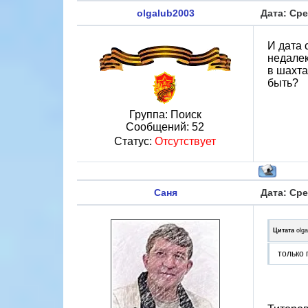
olgalub2003
Дата: Сре
И дата 
недалек
в шахта
быть?
Группа: Поиск
Сообщений:
52
Статус:
Отсутствует
Саня
Дата: Сре
Цитата
olg
только 