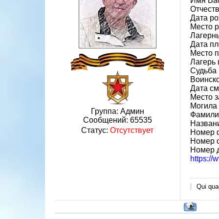
Имя Ва
Отчест
Дата ро
Место 
Лагерн
Дата пл
Место 
Лагерь 
Судьба 
Воинск
Дата см
Место 
Могила 
Группа: Админ
Фамилия
Сообщений:
65535
Назван
Статус:
Отсутствует
Номер 
Номер 
Номер 
https:/
Qui quae