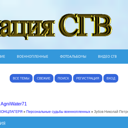
ШИЕ
ВОЕННОПЛЕННЫЕ
ФОТОАЛЬБОМЫ
ВИДЕО СГВ
ВСЕ ТЕМЫ
СВЕЖИЕ
ПОИСК
РЕГИСТРАЦИЯ
ВХОД
,
AgniWater71
 КОНЦЛАГЕРЯ
»
Персональные судьбы военнопленных
»
Зубов Николай Петро
ГИЯ