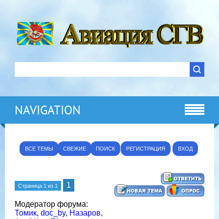
NAVIGATION
ВСЕ ТЕМЫ
СВЕЖИЕ
ПОИСК
РЕГИСТРАЦИЯ
ВХОД
1
Страница
1
из
1
Модератор форума:
Томик
,
doc_by
,
Назаров
,