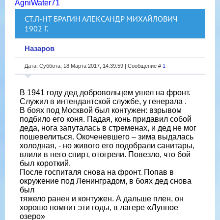
AgniWater71
СТ.Л-НТ БРАГИН АЛЕКСАНДР МИХАЙЛОВИЧ
1902 Г.
Назаров
Дата: Суббота, 18 Марта 2017, 14:39:59 | Сообщение #
1
В 1941 году дед добровольцем ушел на фронт.
Служил в интендантской службе, у генерала .
В боях под Москвой был контужен: взрывом
подбило его коня. Падая, конь придавил собой
деда, нога запуталась в стременах, и дед не мог
пошевелиться. Окоченевшего – зима выдалась
холодная, - но живого его подобрали санитары,
влили в него спирт, отогрели. Повезло, что бой
был короткий.
После госпиталя снова на фронт. Попав в
окружение под Ленинградом, в боях дед снова
был
тяжело ранен и контужен. А дальше плен, он
хорошо помнит эти годы, в лагере «Лунное
озеро»