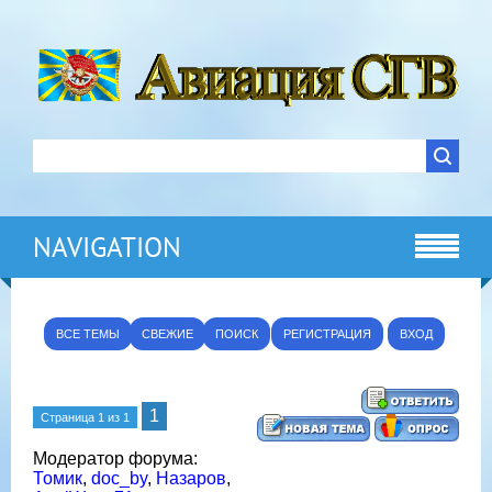
NAVIGATION
ВСЕ ТЕМЫ
СВЕЖИЕ
ПОИСК
РЕГИСТРАЦИЯ
ВХОД
1
Страница
1
из
1
Модератор форума:
Томик
,
doc_by
,
Назаров
,