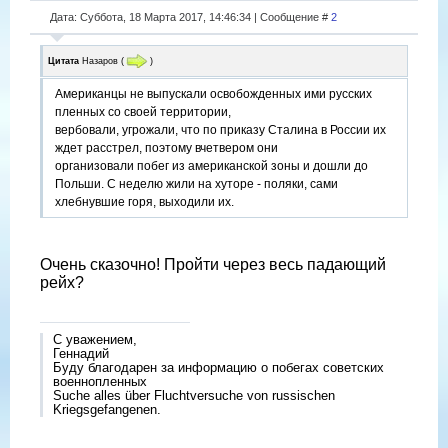
Дата: Суббота, 18 Марта 2017, 14:46:34 | Сообщение #
2
Цитата
Назаров
(
)
Американцы не выпускали освобожденных ими русских
пленных со своей территории,
вербовали, угрожали, что по приказу Сталина в России их
ждет расстрел, поэтому вчетвером они
организовали побег из американской зоны и дошли до
Польши. С неделю жили на хуторе - поляки, сами
хлебнувшие горя, выходили их.
Очень сказочно! Пройти через весь падающий
рейх?
С уважением,
Геннадий
Буду благодарен за информацию о побегах советских
военнопленных
Suche alles über Fluchtversuche von russischen
Kriegsgefangenen.