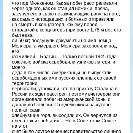
что под Мюнхеном. Как за побег расстреливали
через одного, как он стащил ножик и, пряча,
засунул его в свою незаживающую рану на ноге,
как самых истощавших и больных отправляли
на смерть в концлагеря, как ему перед
отправкой в концлагерь (при росте 1,78 м вес его
был едва
ли 50 кг) подсунули документы на имя немца
Меллера, а умершего Меллера захоронили под
его
фамилией – Брагин… Только весной 1945 года
союзные войска освободили узников лагеря, и
моего
деда в том числе. Американцы не выпускали
освобожденных ими русских пленных со своей
территории,
вербовали, угрожали, что по приказу Сталина в
России их ждет расстрел, поэтому вчетвером они
организовали побег из американской зоны и
дошли до Польши. С неделю жили на хуторе -
поляки, сами
хлебнувшие горя, выходили их. Он вернулся из
плена как из небытия… Но в Советском Союзе
на этот
счет было другое мнение: правительство лишило