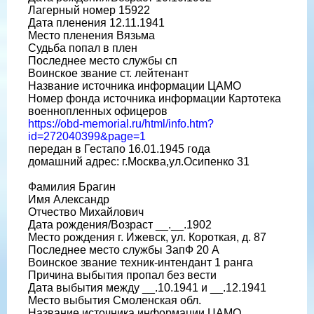
Лагерный номер 15922
Дата пленения 12.11.1941
Место пленения Вязьма
Судьба попал в плен
Последнее место службы сп
Воинское звание ст. лейтенант
Название источника информации ЦАМО
Номер фонда источника информации Картотека
военнопленных офицеров
https://obd-memorial.ru/html/info.htm?
id=272040399&page=1
передан в Гестапо 16.01.1945 года
домашний адрес: г.Москва,ул.Осипенко 31
Фамилия Брагин
Имя Александр
Отчество Михайлович
Дата рождения/Возраст __.__.1902
Место рождения г. Ижевск, ул. Короткая, д. 87
Последнее место службы ЗапФ 20 А
Воинское звание техник-интендант 1 ранга
Причина выбытия пропал без вести
Дата выбытия между __.10.1941 и __.12.1941
Место выбытия Смоленская обл.
Название источника информации ЦАМО