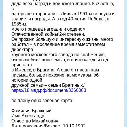
деда всех наград и воинского звания. К счастью,
в
лагерь не отправили… Лишь в 1961-м вернули и
звание, и награды. А в год 40-летия Победы, в
1985-м,
моего прадеда наградили орденом
Отечественной войны 2-й степени.
Он прожил большую и интересную жизнь, много
работал – в последнее время заместителем
директора
крупного московского завода по снабжению,
очень любил свою семью, и почти каждый год
приезжал
в Ижевск, в Брагино. А еще он писал нам
письма, больше похожие на мемуары, об
истории одной
дружной семьи – семьи Брагиных."
https://18.мвд.рф/document/3360083
по плену одна зелёная карта:
Фамилия Бражный
Имя Александр
Отчество Михайлович
Дата рождения/Возраст 10.10.1902