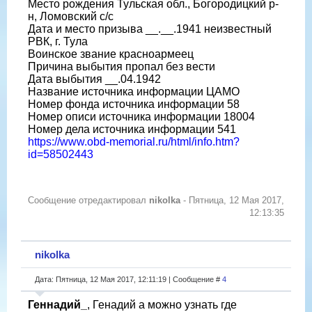
Место рождения Тульская обл., Богородицкий р-
н, Ломовский с/с
Дата и место призыва __.__.1941 неизвестный
РВК, г. Тула
Воинское звание красноармеец
Причина выбытия пропал без вести
Дата выбытия __.04.1942
Название источника информации ЦАМО
Номер фонда источника информации 58
Номер описи источника информации 18004
Номер дела источника информации 541
https://www.obd-memorial.ru/html/info.htm?
id=58502443
Сообщение отредактировал
nikolka
-
Пятница, 12 Мая 2017,
12:13:35
nikolka
Дата: Пятница, 12 Мая 2017, 12:11:19 | Сообщение #
4
Геннадий_
, Генадий а можно узнать где