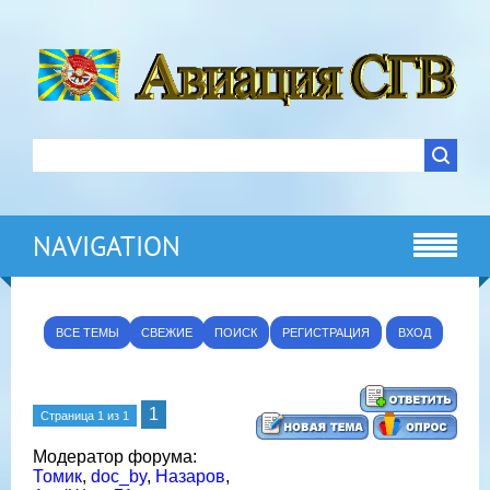
NAVIGATION
ВСЕ ТЕМЫ
СВЕЖИЕ
ПОИСК
РЕГИСТРАЦИЯ
ВХОД
1
Страница
1
из
1
Модератор форума:
Томик
,
doc_by
,
Назаров
,