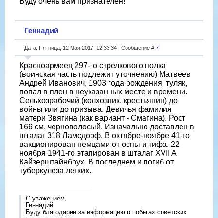
Буду очень вам признателен!
Геннадий
Дата: Пятница, 12 Мая 2017, 12:33:34 | Сообщение #
7
Красноармеец 297-го стрелкового полка
(воинская часть подлежит уточнению) Матвеев
Андрей Иванович, 1903 года рождения, туляк,
попал в плен в неуказанных месте и времени.
Сельхозрабочий (колхозник, крестьянин) до
войны или до призыва. Девичья фамилия
матери Звягина (как вариант - Смагина). Рост
166 см, черноволосый. Изначально доставлен в
шталаг 318 Ламсдорф. В октябре-ноябре 41-го
вакционирован немцами от оспы и тифа. 22
ноября 1941-го этапирован в шталаг XVII A
Кайзерштайнбрух. В последнем и погиб от
туберкулеза легких.
С уважением,
Геннадий
Буду благодарен за информацию о побегах советских