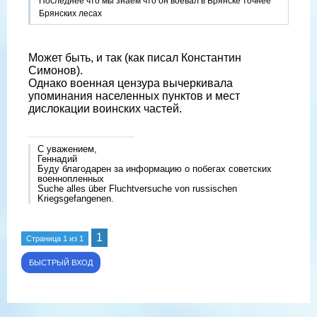
Последнее что мы знаем что он воевал в Брянске точнее
Брянских лесах
Может быть, и так (как писал Константин
Симонов).
Однако военная цензура вычеркивала
упоминания населенных пунктов и мест
дислокации воинских частей.
С уважением,
Геннадий
Буду благодарен за информацию о побегах советских
военнопленных
Suche alles über Fluchtversuche von russischen
Kriegsgefangenen.
1
Страница
1
из
1