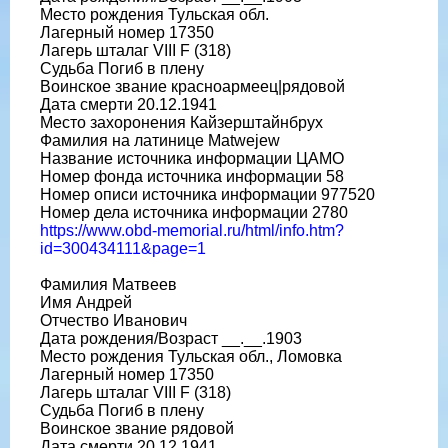
Место рождения Тульская обл.
Лагерный номер 17350
Лагерь шталаг VIII F (318)
Судьба Погиб в плену
Воинское звание красноармеец|рядовой
Дата смерти 20.12.1941
Место захоронения Кайзерштайнбрух
Фамилия на латинице Matwejew
Название источника информации ЦАМО
Номер фонда источника информации 58
Номер описи источника информации 977520
Номер дела источника информации 2780
https://www.obd-memorial.ru/html/info.htm?
id=300434111&page=1
Фамилия Матвеев
Имя Андрей
Отчество Иванович
Дата рождения/Возраст __.__.1903
Место рождения Тульская обл., Ломовка
Лагерный номер 17350
Лагерь шталаг VIII F (318)
Судьба Погиб в плену
Воинское звание рядовой
Дата смерти 20.12.1941