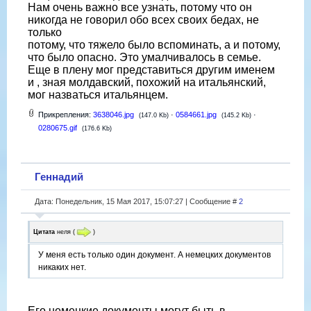
Нам очень важно все узнать, потому что он
никогда не говорил обо всех своих бедах, не
только
потому, что тяжело было вспоминать, а и потому,
что было опасно. Это умалчивалось в семье.
Еще в плену мог представиться другим именем
и , зная молдавский, похожий на итальянский,
мог назваться итальянцем.
Прикрепления:
3638046.jpg
·
0584661.jpg
·
(147.0 Kb)
(145.2 Kb)
0280675.gif
(176.6 Kb)
Геннадий
Дата: Понедельник, 15 Мая 2017, 15:07:27 | Сообщение #
2
Цитата
неля
(
)
У меня есть только один документ. А немецких документов
никаких нет.
Его немецкие документы могут быть в