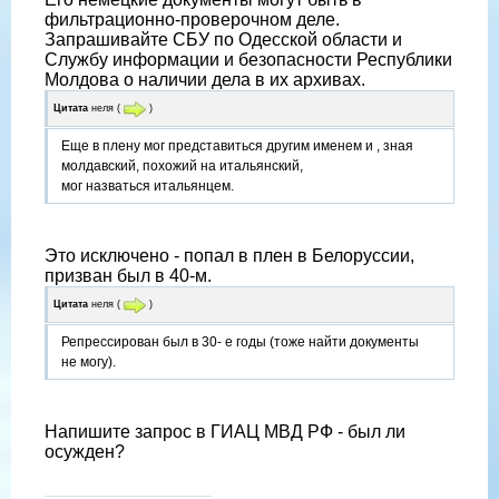
фильтрационно-проверочном деле.
Запрашивайте СБУ по Одесской области и
Службу информации и безопасности Республики
Молдова о наличии дела в их архивах.
Цитата
неля
(
)
Еще в плену мог представиться другим именем и , зная
молдавский, похожий на итальянский,
мог назваться итальянцем.
Это исключено - попал в плен в Белоруссии,
призван был в 40-м.
Цитата
неля
(
)
Репрессирован был в 30- е годы (тоже найти документы
не могу).
Напишите запрос в ГИАЦ МВД РФ - был ли
осужден?