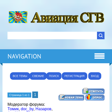
NAVIGATION
ВСЕ ТЕМЫ
СВЕЖИЕ
ПОИСК
РЕГИСТРАЦИЯ
ВХОД
1
Страница
1
из
1
Модератор форума:
Томик
,
doc_by
,
Назаров
,