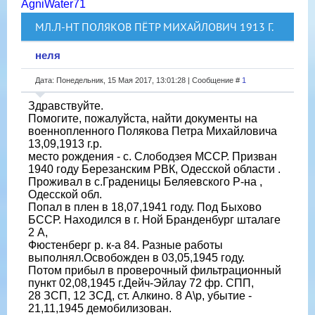
AgniWater71
МЛ.Л-НТ ПОЛЯКОВ ПЁТР МИХАЙЛОВИЧ 1913 Г.
неля
Дата: Понедельник, 15 Мая 2017, 13:01:28 | Сообщение #
1
Здравствуйте.
Помогите, пожалуйста, найти документы на
военнопленного Полякова Петра Михайловича
13,09,1913 г.р.
место рождения - с. Слободзея МССР. Призван
1940 году Березанским РВК, Одесской области .
Проживал в с.Граденицы Беляевского Р-на ,
Одесской обл.
Попал в плен в 18,07,1941 году. Под Быхово
БССР. Находился в г. Ной Бранденбург шталаге
2 А,
Фюстенберг р. к-а 84. Разные работы
выполнял.Освобожден в 03,05,1945 году.
Потом прибыл в проверочный фильтрационный
пункт 02,08,1945 г.Дейч-Эйлау 72 фр. СПП,
28 ЗСП, 12 ЗСД, ст. Алкино. 8 А\р, убытие -
21,11,1945 демобилизован.