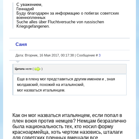
С уважением,
Геннадий
Буду благодарен за информацию о побегах советских
военнопленных
Suche alles über Fluchtversuche von russischen
Kriegsgefangenen.
Саня
Дата: Вторник, 16 Мая 2017, 00:17:38 | Сообщение #
3
Цитата
неля
(
)
Еще в плену мог представиться другим именем и , зная
молдавский, похожий на итальянский,
мог назваться итальянцем.
Как он мог назваться итальянцем, если попал в
плен воюя против немцев? Немцам безразлично
была национальность тех, кто носил форму
красноармейца, хоть чертом назовись, шталаги
для советских пленных вмещали все