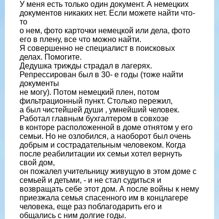
У меня есть только один документ. А немецких
документов никаких нет. Если можете найти что-
то
о нем, фото карточки немецкой или дела, фото
его в плену, все что можно найти.
Я совершенно не специалист в поисковых
делах. Помогите.
Дедушка трижды страдал в лагерях.
Репрессирован был в 30- е годы (тоже найти
документы
не могу). Потом немецкий плен, потом
фильтрационный пункт. Столько пережил,
а был чистейшей души , умнейший человек.
Работал главным бухгалтером в совхозе
в конторе расположенной в доме отнятом у его
семьи. Но не озлобился, а наоборот был очень
добрым и сострадательным человеком. Когда
после реабилитации их семьи хотел вернуть
свой дом,
он пожалел учительницу живущую в этом доме с
семьей и детьми, - и не стал судиться и
возвращать себе этот дом. А после войны к нему
приезжала семья спасенного им в концлагере
человека, еще раз поблагодарить его и
общались с ним долгие годы.