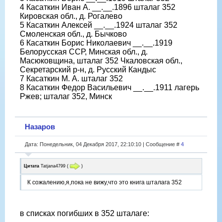
4 Касаткин Иван А. __.__.1896 шталаг 352
Кировская обл., д. Рогалево
5 Касаткин Алексей __.__.1924 шталаг 352
Смоленская обл., д. Бычково
6 Касаткин Борис Николаевич __.__.1919
Белорусская ССР, Минская обл., д.
Масюковщина, шталаг 352 Чкаловская обл.,
Секретарский р-н, д. Русский Кандыс
7 Касаткин М. А. шталаг 352
8 Касаткин Федор Васильевич __.__.1911 лагерь
Ржев; шталаг 352, Минск
Назаров
Дата: Понедельник, 04 Декабря 2017, 22:10:10 | Сообщение #
4
Цитата
Tatjana4799
(
)
К сожалению,я,пока не вижу,что это книга шталага 352
в списках погибших в 352 шталаге: