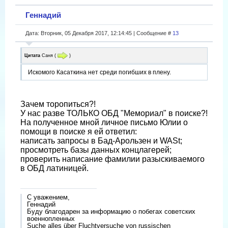
Геннадий
Дата: Вторник, 05 Декабря 2017, 12:14:45 | Сообщение #
13
Цитата
Саня
(
)
Искомого Касаткина нет среди погибших в плену.
Зачем торопиться?!
У нас разве ТОЛЬКО ОБД "Мемориал" в поиске?!
На полученное мной личное письмо Юлии о
помощи в поиске я ей ответил:
написать запросы в Бад-Арользен и WASt;
просмотреть базы данных концлагерей;
проверить написание фамилии разыскиваемого
в ОБД латиницей.
С уважением,
Геннадий
Буду благодарен за информацию о побегах советских
военнопленных
Suche alles über Fluchtversuche von russischen