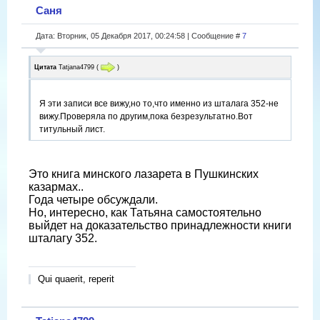
Саня
Дата: Вторник, 05 Декабря 2017, 00:24:58 | Сообщение #
7
Цитата
Tatjana4799
(
)
Я эти записи все вижу,но то,что именно из шталага 352-не
вижу.Проверяла по другим,пока безрезультатно.Вот
титульный лист.
Это книга минского лазарета в Пушкинских
казармах..
Года четыре обсуждали.
Но, интересно, как Татьяна самостоятельно
выйдет на доказательство принадлежности книги
шталагу 352.
Qui quaerit, reperit