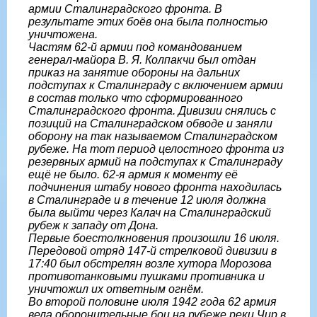
армии Сталинградского фронта. В
результате этих боёв она была полностью
уничтожена.
Частям 62-й армии под командованием
генерал-майора В. Я. Колпакчи был отдан
приказ на занятие обороны на дальних
подступах к Сталинграду с включением армии
в состав только что сформированного
Сталинградского фронта. Дивизии снялись с
позиций на Сталинградском обводе и заняли
оборону на так называемом Сталинградском
рубеже. На тот период целостного фронта из
резервных армий на подступах к Сталинграду
ещё не было. 62-я армия к моменту её
подчинения штабу нового фронта находилась
в Сталинграде и в течение 12 июля должна
была выйти через Калач на Сталинградский
рубеж к западу от Дона.
Первые боестолкновения произошли 16 июля.
Передовой отряд 147-й стрелковой дивизии в
17:40 был обстрелян возле хутора Морозова
противотанковыми пушками противника и
уничтожил их ответным огнём.
Во второй половине июля 1942 года 62 армия
вела оборонительные бои на рубеже реки Чир в