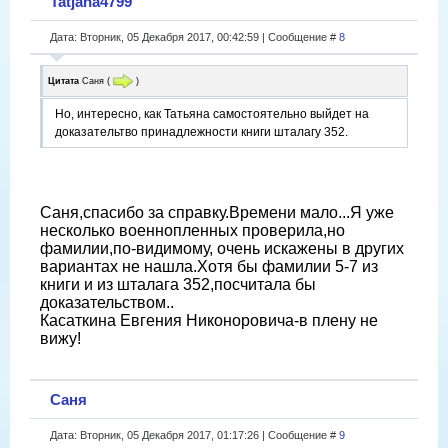
Tatjana4799
Дата: Вторник, 05 Декабря 2017, 00:42:59 | Сообщение #
8
Цитата
Саня
(
)
Но, интересно, как Татьяна самостоятельно выйдет на
доказательтво принадлежности книги шталагу 352.
Саня,спасибо за справку.Времени мало...Я уже
несколько военнопленных проверила,но
фамилии,по-видимому, очень искажены в других
вариантах не нашла.Хотя бы фамилии 5-7 из
книги и из шталага 352,посчитала бы
доказательством..
Касаткина Евгения Никоноровича-в плену не
вижу!
Саня
Дата: Вторник, 05 Декабря 2017, 01:17:26 | Сообщение #
9