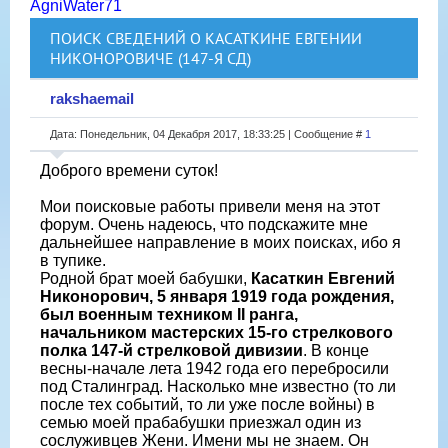
AgniWater71
ПОИСК СВЕДЕНИЙ О КАСАТКИНЕ ЕВГЕНИИ
НИКОНОРОВИЧЕ (147-Я СД)
rakshaemail
Дата: Понедельник, 04 Декабря 2017, 18:33:25 | Сообщение #
1
Доброго времени суток!
Мои поисковые работы привели меня на этот
форум. Очень надеюсь, что подскажите мне
дальнейшее направление в моих поисках, ибо я
в тупике.
Родной брат моей бабушки,
Касаткин Евгений
Никонорович, 5 января 1919 года рождения,
был военным техником II ранга,
начальником мастерских 15-го стрелкового
полка 147-й стрелковой дивизии
. В конце
весны-начале лета 1942 года его перебросили
под Сталинград. Насколько мне известно (то ли
после тех событий, то ли уже после войны) в
семью моей прабабушки приезжал один из
сослуживцев Жени. Имени мы не знаем. Он