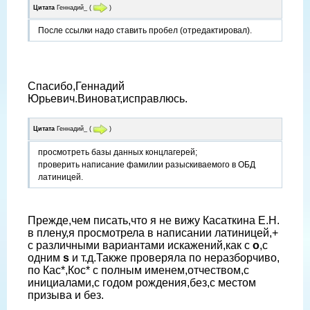
Цитата
Геннадий_
(
)
После ссылки надо ставить пробел (отредактировал).
Спасибо,Геннадий
Юрьевич.Виноват,исправлюсь.
Цитата
Геннадий_
(
)
просмотреть базы данных концлагерей;
проверить написание фамилии разыскиваемого в ОБД
латиницей.
Прежде,чем писать,что я не вижу Касаткина Е.Н.
в плену,я просмотрела в написании латиницей,+
с различными вариантами искажений,как с
о
,с
одним
s
и т.д.Также проверяла по неразборчиво,
по Кас*,Кос* с полным именем,отчеством,с
инициалами,с годом рождения,без,с местом
призыва и без.