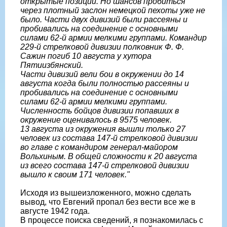
открытые позиции. Но шансов пробиться
через плотный заслон немецкой пехоты уже не
было. Части двух дивизий были рассеяны и
пробивались на соединение с основными
силами 62-й армии мелкими группами. Командир
229-й стрелковой дивизии полковник Ф. Ф.
Сажин погиб 10 августа у хутора
Пятиизбянский.
Части дивизий вели бои в окружении до 14
августа когда были полностью рассеяны и
пробивались на соединение с основными
силами 62-й армии мелкими группами.
Численность бойцов дивизии попавших в
окружение оценивалось в 9575 человек.
13 августа из окружения вышли только 27
человек из состава 147-й стрелковой дивизии
во главе с командиром генерал-майором
Вольхиным. В общей сложности к 20 августа
из всего состава 147-й стрелковой дивизии
вышло к своим 171 человек."
Исходя из вышеизложенного, можно сделать
вывод, что Евгений пропал без вести все же в
августе 1942 года.
В процессе поиска сведений, я познакомилась с