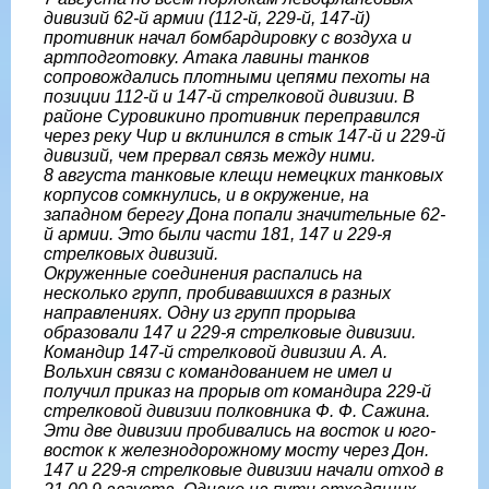
дивизий 62-й армии (112-й, 229-й, 147-й)
противник начал бомбардировку с воздуха и
артподготовку. Атака лавины танков
сопровождались плотными цепями пехоты на
позиции 112-й и 147-й стрелковой дивизии. В
районе Суровикино противник переправился
через реку Чир и вклинился в стык 147-й и 229-й
дивизий, чем прервал связь между ними.
8 августа танковые клещи немецких танковых
корпусов сомкнулись, и в окружение, на
западном берегу Дона попали значительные 62-
й армии. Это были части 181, 147 и 229-я
стрелковых дивизий.
Окруженные соединения распались на
несколько групп, пробивавшихся в разных
направлениях. Одну из групп прорыва
образовали 147 и 229-я стрелковые дивизии.
Командир 147-й стрелковой дивизии А. А.
Вольхин связи с командованием не имел и
получил приказ на прорыв от командира 229-й
стрелковой дивизии полковника Ф. Ф. Сажина.
Эти две дивизии пробивались на восток и юго-
восток к железнодорожному мосту через Дон.
147 и 229-я стрелковые дивизии начали отход в