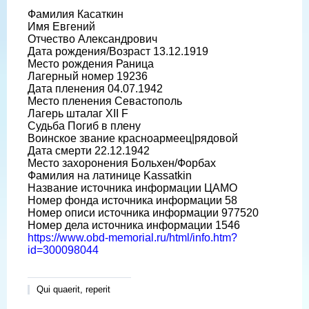
Фамилия Касаткин
Имя Евгений
Отчество Александрович
Дата рождения/Возраст 13.12.1919
Место рождения Раница
Лагерный номер 19236
Дата пленения 04.07.1942
Место пленения Севастополь
Лагерь шталаг XII F
Судьба Погиб в плену
Воинское звание красноармеец|рядовой
Дата смерти 22.12.1942
Место захоронения Больхен/Форбах
Фамилия на латинице Kassatkin
Название источника информации ЦАМО
Номер фонда источника информации 58
Номер описи источника информации 977520
Номер дела источника информации 1546
https://www.obd-memorial.ru/html/info.htm?
id=300098044
Qui quaerit, reperit