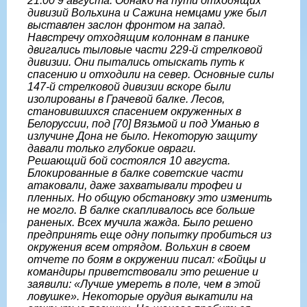
21.00 9 августа. Однако на пути отходящих
дивизий Вольхина и Сажина немцами уже был
выставлен заслон фронтом на запад.
Навстречу отходящим колоннам в панике
двигались тыловые части 229-й стрелковой
дивизии. Они пытались отыскать путь к
спасению и отходили на север. Основные силы
147-й стрелковой дивизии вскоре были
изолированы в Грачевой балке. Лесов,
становившихся спасением окруженных в
Белоруссии, под [70] Вязьмой и под Уманью в
излучине Дона не было. Некоторую защиту
давали только глубокие овраги.
Решающий бой состоялся 10 августа.
Блокированные в балке советские части
атаковали, даже захватывали трофеи и
пленных. Но общую обстановку это изменить
не могло. В балке скапливалось все больше
раненых. Всех мучила жажда. Было решено
предпринять еще одну попытку пробиться из
окружения всем отрядом. Вольхин в своем
отчете по боям в окружении писал: «Бойцы и
командиры приветствовали это решение и
заявили: «Лучше умереть в поле, чем в этой
ловушке». Некоторые орудия выкатили на