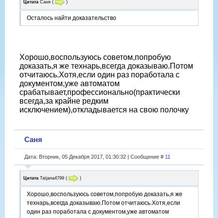
Цитата
Саня
(
)
Осталось найти доказательство
Хорошо,воспользуюсь советом,попробую
доказать,я же технарь,всегда доказываю.Потом
отчитаюсь.Хотя,если один раз поработала с
документом,уже автоматом
срабатывает,профессионально(практически
всегда,за крайне редким
исключением),откладывается на свою полочку
Саня
Дата: Вторник, 05 Декабря 2017, 01:30:32 | Сообщение #
11
Цитата
Tatjana4799
(
)
Хорошо,воспользуюсь советом,попробую доказать,я же
технарь,всегда доказываю.Потом отчитаюсь.Хотя,если
один раз поработала с документом,уже автоматом