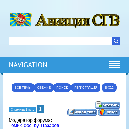
NAVIGATION
ВСЕ ТЕМЫ
СВЕЖИЕ
ПОИСК
РЕГИСТРАЦИЯ
ВХОД
1
Страница
1
из
1
Модератор форума:
Томик
,
doc_by
,
Назаров
,