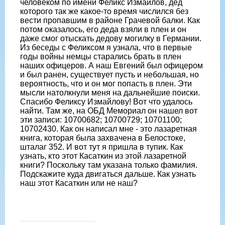
человеком по имени Феликс Измайлов, дед
которого так же какое-то время числился без
вести пропавшим в районе Грачевой балки. Как
потом оказалось, его деда взяли в плен и он
даже смог отыскать дедову могилку в Германии.
Из беседы с Феликсом я узнала, что в первые
годы войны немцы старались брать в плен
наших офицеров. А наш Евгений был офицером
и был ранен, существует пусть и небольшая, но
вероятность, что и он мог попасть в плен. Эти
мысли натолкнули меня на дальнейшие поиски.
Спасибо Феликсу Измайлову! Вот что удалось
найти. Там же, на ОБД Мемориал он нашел вот
эти записи: 10700682; 10700729; 10701100;
10702430. Как он написал мне - это лазаретная
книга, которая была захвачена в Белостоке,
шталаг 352. И вот тут я пришла в тупик. Как
узнать, кто этот Касаткин из этой лазаретной
книги? Поскольку там указана только фамилия.
Подскажите куда двигаться дальше. Как узнать
наш этот Касаткин или не наш?