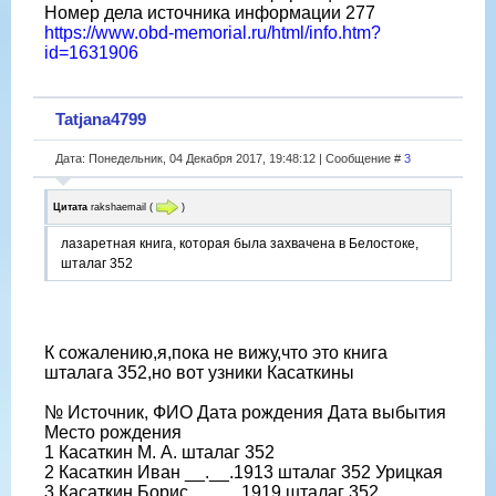
Номер дела источника информации 277
https://www.obd-memorial.ru/html/info.htm?
id=1631906
Tatjana4799
Дата: Понедельник, 04 Декабря 2017, 19:48:12 | Сообщение #
3
Цитата
rakshaemail
(
)
лазаретная книга, которая была захвачена в Белостоке,
шталаг 352
К сожалению,я,пока не вижу,что это книга
шталага 352,но вот узники Касаткины
№ Источник, ФИО Дата рождения Дата выбытия
Место рождения
1 Касаткин М. А. шталаг 352
2 Касаткин Иван __.__.1913 шталаг 352 Урицкая
3 Касаткин Борис __.__.1919 шталаг 352