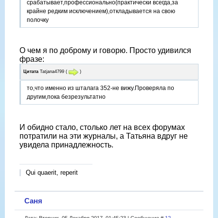
срабатывает,профессионально(практически всегда,за
крайне редким исключением),откладывается на свою
полочку
О чем я по доброму и говорю. Просто удивился
фразе:
Цитата
Tatjana4799
(
)
то,что именно из шталага 352-не вижу.Проверяла по
другим,пока безрезультатно
И обидно стало, столько лет на всех форумах
потратили на эти журналы, а Татьяна вдруг не
увидела принадлежность.
Qui quaerit, reperit
Саня
Дата: Вторник, 05 Декабря 2017, 01:45:23 | Сообщение #
12