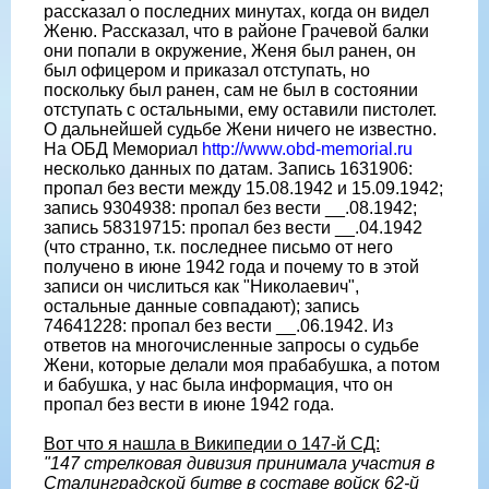
рассказал о последних минутах, когда он видел
Женю. Рассказал, что в районе Грачевой балки
они попали в окружение, Женя был ранен, он
был офицером и приказал отступать, но
поскольку был ранен, сам не был в состоянии
отступать с остальными, ему оставили пистолет.
О дальнейшей судьбе Жени ничего не известно.
На ОБД Мемориал
http://www.obd-memorial.ru
несколько данных по датам. Запись 1631906:
пропал без вести между 15.08.1942 и 15.09.1942;
запись 9304938: пропал без вести __.08.1942;
запись 58319715: пропал без вести __.04.1942
(что странно, т.к. последнее письмо от него
получено в июне 1942 года и почему то в этой
записи он числиться как "Николаевич",
остальные данные совпадают); запись
74641228: пропал без вести __.06.1942. Из
ответов на многочисленные запросы о судьбе
Жени, которые делали моя прабабушка, а потом
и бабушка, у нас была информация, что он
пропал без вести в июне 1942 года.
Вот что я нашла в Википедии о 147-й СД:
"147 стрелковая дивизия принимала участия в
Сталинградской битве в составе войск 62-й