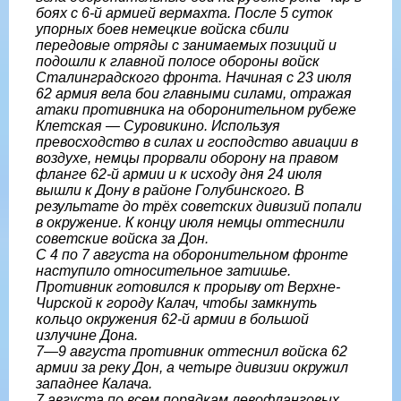
боях с 6-й армией вермахта. После 5 суток
упорных боев немецкие войска сбили
передовые отряды с занимаемых позиций и
подошли к главной полосе обороны войск
Сталинградского фронта. Начиная с 23 июля
62 армия вела бои главными силами, отражая
атаки противника на оборонительном рубеже
Клетская — Суровикино. Используя
превосходство в силах и господство авиации в
воздухе, немцы прорвали оборону на правом
фланге 62-й армии и к исходу дня 24 июля
вышли к Дону в районе Голубинского. В
результате до трёх советских дивизий попали
в окружение. К концу июля немцы оттеснили
советские войска за Дон.
С 4 по 7 августа на оборонительном фронте
наступило относительное затишье.
Противник готовился к прорыву от Верхне-
Чирской к городу Калач, чтобы замкнуть
кольцо окружения 62-й армии в большой
излучине Дона.
7—9 августа противник оттеснил войска 62
армии за реку Дон, а четыре дивизии окружил
западнее Калача.
7 августа по всем порядкам левофланговых