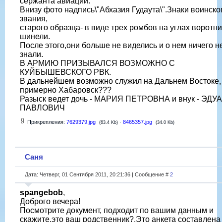
сержанта авиации.
Внизу фото надпись\"Абхазия Гудаута\".Знаки воинско
звания,
старого образца- в виде трех ромбов на углах воротн
шинели.
После этого,они больше не виделись и о нем ничего н
знали.
В АРМИЮ ПРИЗЫВАЛСЯ ВОЗМОЖНО С
КУЙБЫШЕВСКОГО РВК.
В дальнейшем возможно служил на Дальнем Востоке,
примерно Хабаровск???
Разыск ведет дочь - МАРИЯ ПЕТРОВНА и внук - ЭДУ
ПАВЛОВИЧ
Прикрепления:
7629379.jpg
·
8465357.jpg
(63.4 Kb)
(34.0 Kb)
Саня
Дата: Четверг, 01 Сентября 2011, 20:21:36 | Сообщение #
2
spangebob
,
Доброго вечера!
Посмотрите документ, подходит по вашим данным и
скажите,это ваш родственник?.Это анкета составлена