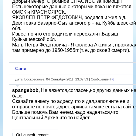
Добрый вечер. Огромное СПАСИБО за помощ!!!
Есть некоторые данные с которыми пока не вяжется
ОМСК и КРАСНОЯРСК.
ЯКОВЛЕВ ПЕТР ФЕДОТОВИЧ, родился и жил в д.
Девятовка Базарно-Сызганского р –на, Куйбышевской
обл.
Известно что его родители переехали г.Барыш
Куйьышевской обл.
Мать Петра Федотовича - Яковлева Аксинья, прожива
там примерно до 1950-1955гг.(т. е. до своей смерти).
Саня
Дата: Воскресенье, 04 Сентября 2011, 23:37:53 | Сообщение #
6
spangebob
, Не вяжется,согласен,но других данных не
базе.
Скачайте анкету по адресу,что я дал,заполните ее и
отправьте по почте,адрес архива там же есть на сайте
Больше помочь Вам нечем,надо надеяться,что
Центральный Архив что то найдет.
Qui quaerit, reperit