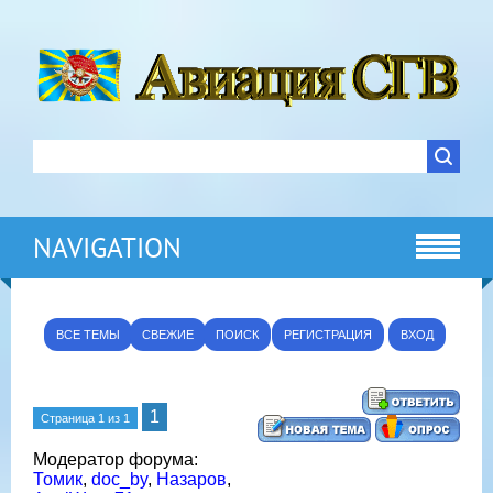
NAVIGATION
ВСЕ ТЕМЫ
СВЕЖИЕ
ПОИСК
РЕГИСТРАЦИЯ
ВХОД
1
Страница
1
из
1
Модератор форума:
Томик
,
doc_by
,
Назаров
,