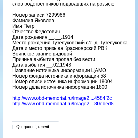
слов родственников подававших на розыск:
Номер записи 7299986
Фамилия Яковлев
Имя Петр
Отчество Федотович
Дата рождения __.__.1914
Место рождения Тузелуковский с/с, д. Тузелуковка
Дата и место призыва Красноярский РВК
Воинское звание рядовой
Причина выбытия пропал без вести
Дата выбытия __.02.1943
Название источника информации ЦАМО
Номер фонда источника информации 58
Номер описи источника информации 18004
Номер дела источника информации 1800
http://www.obd-memorial.ru/Image2....4584f2c
http://www.obd-memorial.ru/Image2....80ebed8
Qui quaerit, reperit