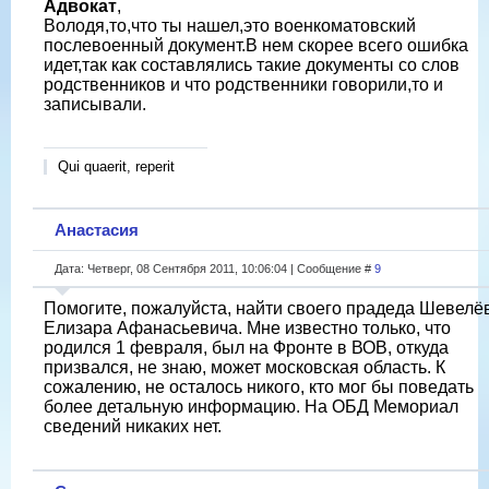
Адвокат
,
Володя,то,что ты нашел,это военкоматовский
послевоенный документ.В нем скорее всего ошибка
идет,так как составлялись такие документы со слов
родственников и что родственники говорили,то и
записывали.
Qui quaerit, reperit
Анастасия
Дата: Четверг, 08 Сентября 2011, 10:06:04 | Сообщение #
9
Помогите, пожалуйста, найти своего прадеда Шевелё
Елизара Афанасьевича. Мне известно только, что
родился 1 февраля, был на Фронте в ВОВ, откуда
призвался, не знаю, может московская область. К
сожалению, не осталось никого, кто мог бы поведать
более детальную информацию. На ОБД Мемориал
сведений никаких нет.