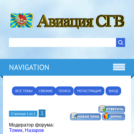
NAVIGATION
ВСЕ ТЕМЫ
СВЕЖИЕ
ПОИСК
РЕГИСТРАЦИЯ
ВХОД
1
Страница
1
из
1
Модератор форума:
Томик
,
Назаров