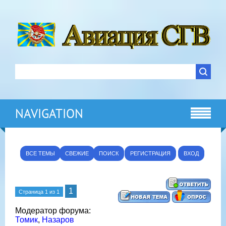
NAVIGATION
ВСЕ ТЕМЫ
СВЕЖИЕ
ПОИСК
РЕГИСТРАЦИЯ
ВХОД
1
Страница
1
из
1
Модератор форума:
Томик
,
Назаров