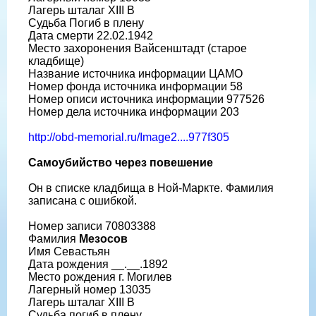
Лагерь шталаг XIII B
Судьба Погиб в плену
Дата смерти 22.02.1942
Место захоронения Вайсенштадт (старое
кладбище)
Название источника информации ЦАМО
Номер фонда источника информации 58
Номер описи источника информации 977526
Номер дела источника информации 203
http://obd-memorial.ru/Image2....977f305
Самоубийство через повешение
Он в списке кладбища в Ной-Маркте. Фамилия
записана с ошибкой.
Номер записи 70803388
Фамилия
Мезосов
Имя Севастьян
Дата рождения __.__.1892
Место рождения г. Могилев
Лагерный номер 13035
Лагерь шталаг XIII B
Судьба погиб в плену