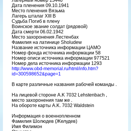
Лагерный номер 13446
Дата пленения 09.10.1941
Место пленения Вязьма
Лагерь шталаг XIII B
Судьба Погиб в плену
Воинское звание солдат (рядовой)
Дата смерти 06.02.1942
Место захоронения Лестенбах
Фамилия на латинице Sholudew
Название источника информации ЦАМО
Номер фонда источника информации 58
Номер описи источника информации 977521
Номер дела источника информации 1293
http://www.obd-memorial.ru/html/info.htm?
id=300598652&page=1
В карте различные названия рабочей команды .
На лицевой стороне A.K 7032 Lehstenbach ,
место захоронения там же .
На обороте карты A.K. 7032 Waldstein
Информация о военнопленном
Фамилия Шолюдев (Желудев)
Имя Филимон