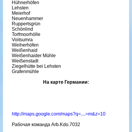
Hühnerhöfen
Lehsten
Meierhof
Neuenhammer
Ruppertsgrün
Schönlind
Torfmoorhölle
Voitsumra
Weiherhöfen
Weißenhaid
Weißenhaider Mühle
Weißenstadt
Ziegelhütte bei Lehsten
Grafenmühle
На карте Германии:
http://maps.google.com/maps?q=....=m&z=10
Рабочая команда Arb.Kdo.7032