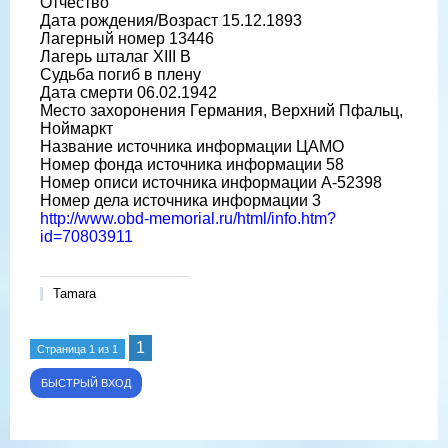
Отчество
Дата рождения/Возраст 15.12.1893
Лагерный номер 13446
Лагерь шталаг XIII B
Судьба погиб в плену
Дата смерти 06.02.1942
Место захоронения Германия, Верхний Пфальц,
Ноймаркт
Название источника информации ЦАМО
Номер фонда источника информации 58
Номер описи источника информации A-52398
Номер дела источника информации 3
http://www.obd-memorial.ru/html/info.htm?
id=70803911
Tamara
1
Страница
1
из
1