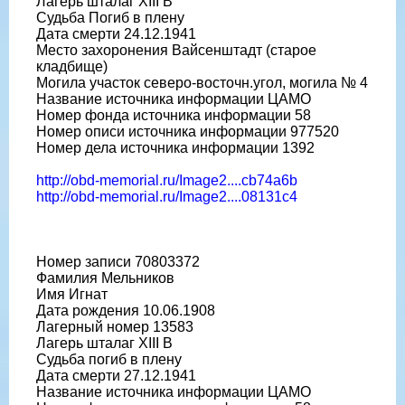
Лагерь шталаг XIII B
Судьба Погиб в плену
Дата смерти 24.12.1941
Место захоронения Вайсенштадт (старое
кладбище)
Могила участок северо-восточн.угол, могила № 4
Название источника информации ЦАМО
Номер фонда источника информации 58
Номер описи источника информации 977520
Номер дела источника информации 1392
http://obd-memorial.ru/Image2....cb74a6b
http://obd-memorial.ru/Image2....08131c4
Номер записи 70803372
Фамилия Мельников
Имя Игнат
Дата рождения 10.06.1908
Лагерный номер 13583
Лагерь шталаг XIII B
Судьба погиб в плену
Дата смерти 27.12.1941
Название источника информации ЦАМО