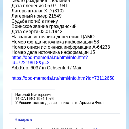
Место рождения г. Калинин
Дата пленения 05.07.1941
Лагерь шталаг X D (310)
Лагерный номер 21549
Судьба погиб в плену
Воинское звание гражданский
Дата смерти 03.01.1942
Название источника донесения ЦАМО
Номер фонда источника информации 58
Номер описи источника информации A-64233
Номер дела источника информации 15
https://obd-memorial.ru/html/info.htm?
id=72219918&p=2
Arb.Kdo. 6037 in Ochsenfurt / Main
https://obd-memorial.ru/html/info.htm?id=73112658
Николай Викторович
14 ОА ПВО 1974-1976
У России только два союзника - это Армия и Флот
Назаров