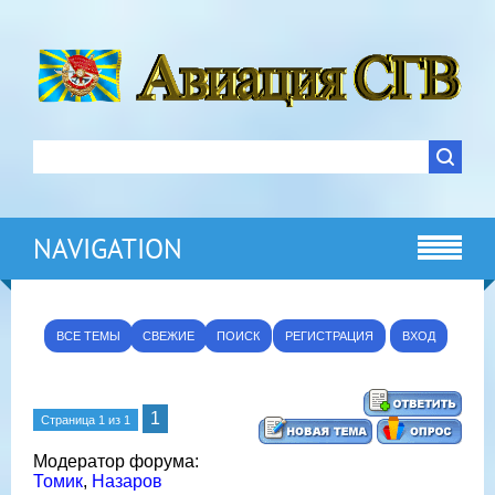
NAVIGATION
ВСЕ ТЕМЫ
СВЕЖИЕ
ПОИСК
РЕГИСТРАЦИЯ
ВХОД
1
Страница
1
из
1
Модератор форума:
Томик
,
Назаров