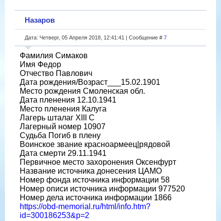
Назаров
Дата: Четверг, 05 Апреля 2018, 12:41:41 | Сообщение #
7
Фамилия Симаков
Имя Федор
Отчество Павлович
Дата рождения/Возраст___15.02.1901
Место рождения Смоленская обл.
Дата пленения 12.10.1941
Место пленения Калуга
Лагерь шталаг XIII C
Лагерный номер 10907
Судьба Погиб в плену
Воинское звание красноармеец|рядовой
Дата смерти 29.11.1941
Первичное место захоронения Оксенфурт
Название источника донесения ЦАМО
Номер фонда источника информации 58
Номер описи источника информации 977520
Номер дела источника информации 1866
https://obd-memorial.ru/html/info.htm?
id=300186253&p=2