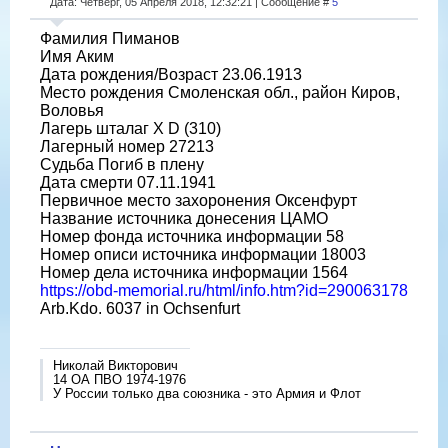
Дата: Четверг, 05 Апреля 2018, 12:32:21 | Сообщение #
5
Фамилия Пиманов
Имя Аким
Дата рождения/Возраст 23.06.1913
Место рождения Смоленская обл., район Киров,
Воловья
Лагерь шталаг X D (310)
Лагерный номер 27213
Судьба Погиб в плену
Дата смерти 07.11.1941
Первичное место захоронения Оксенфурт
Название источника донесения ЦАМО
Номер фонда источника информации 58
Номер описи источника информации 18003
Номер дела источника информации 1564
https://obd-memorial.ru/html/info.htm?id=290063178
Arb.Kdo. 6037 in Ochsenfurt
Николай Викторович
14 ОА ПВО 1974-1976
У России только два союзника - это Армия и Флот