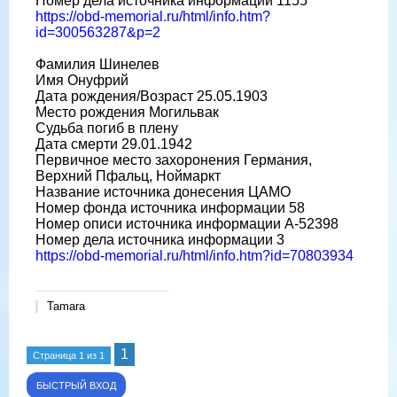
Номер дела источника информации 1155
https://obd-memorial.ru/html/info.htm?
id=300563287&p=2
Фамилия Шинелев
Имя Онуфрий
Дата рождения/Возраст 25.05.1903
Место рождения Могильвак
Судьба погиб в плену
Дата смерти 29.01.1942
Первичное место захоронения Германия,
Верхний Пфальц, Ноймаркт
Название источника донесения ЦАМО
Номер фонда источника информации 58
Номер описи источника информации A-52398
Номер дела источника информации 3
https://obd-memorial.ru/html/info.htm?id=70803934
Tamara
1
Страница
1
из
1