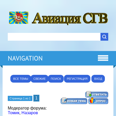
NAVIGATION
ВСЕ ТЕМЫ
СВЕЖИЕ
ПОИСК
РЕГИСТРАЦИЯ
ВХОД
1
Страница
1
из
1
Модератор форума:
Томик
,
Назаров