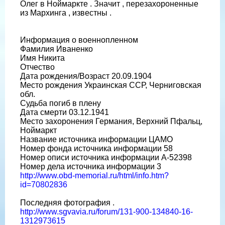
Олег в Ноймаркте . Значит , перезахороненные
из Мархинга , известны .
Информация о военнопленном
Фамилия Иваненко
Имя Никита
Отчество
Дата рождения/Возраст 20.09.1904
Место рождения Украинская ССР, Черниговская
обл.
Судьба погиб в плену
Дата смерти 03.12.1941
Место захоронения Германия, Верхний Пфальц,
Ноймаркт
Название источника информации ЦАМО
Номер фонда источника информации 58
Номер описи источника информации A-52398
Номер дела источника информации 3
http://www.obd-memorial.ru/html/info.htm?
id=70802836
Последняя фотография .
http://www.sgvavia.ru/forum/131-900-134840-16-
1312973615