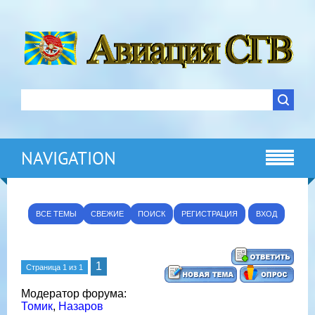
NAVIGATION
ВСЕ ТЕМЫ
СВЕЖИЕ
ПОИСК
РЕГИСТРАЦИЯ
ВХОД
1
Страница
1
из
1
Модератор форума:
Томик
,
Назаров