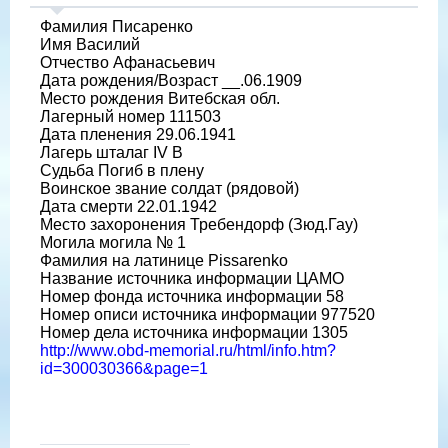
Фамилия Писаренко
Имя Василий
Отчество Афанасьевич
Дата рождения/Возраст __.06.1909
Место рождения Витебская обл.
Лагерный номер 111503
Дата пленения 29.06.1941
Лагерь шталаг IV B
Судьба Погиб в плену
Воинское звание солдат (рядовой)
Дата смерти 22.01.1942
Место захоронения Требендорф (Зюд.Гау)
Могила могила № 1
Фамилия на латинице Pissarenko
Название источника информации ЦАМО
Номер фонда источника информации 58
Номер описи источника информации 977520
Номер дела источника информации 1305
http://www.obd-memorial.ru/html/info.htm?
id=300030366&page=1