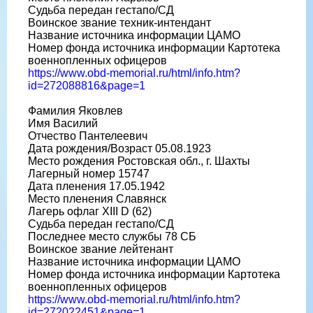
Судьба передан гестапо/СД
Воинское звание техник-интендант
Название источника информации ЦАМО
Номер фонда источника информации Картотека
военнопленных офицеров
https://www.obd-memorial.ru/html/info.htm?
id=272088816&page=1
Фамилия Яковлев
Имя Василий
Отчество Пантелеевич
Дата рождения/Возраст 05.08.1923
Место рождения Ростовская обл., г. Шахты
Лагерный номер 15747
Дата пленения 17.05.1942
Место пленения Славянск
Лагерь офлаг XIII D (62)
Судьба передан гестапо/СД
Последнее место службы 78 СБ
Воинское звание лейтенант
Название источника информации ЦАМО
Номер фонда источника информации Картотека
военнопленных офицеров
https://www.obd-memorial.ru/html/info.htm?
id=272022451&page=1