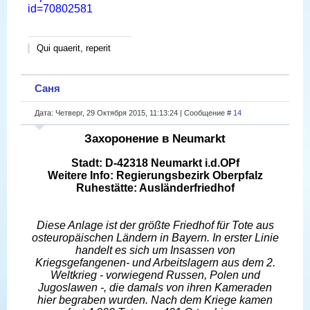
id=70802581
Qui quaerit, reperit
Саня
Дата: Четверг, 29 Октября 2015, 11:13:24 | Сообщение #
14
Захоронение в Neumarkt
Stadt: D-42318 Neumarkt i.d.OPf
Weitere Info: Regierungsbezirk Oberpfalz
Ruhestätte: Ausländerfriedhof
Diese Anlage ist der größte Friedhof für Tote aus
osteuropäischen Ländern in Bayern. In erster Linie
handelt es sich um Insassen von
Kriegsgefangenen- und Arbeitslagern aus dem 2.
Weltkrieg - vorwiegend Russen, Polen und
Jugoslawen -, die damals von ihren Kameraden
hier begraben wurden. Nach dem Kriege kamen