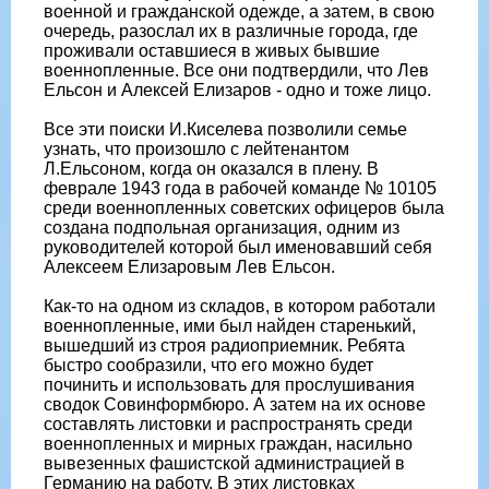
военной и гражданской одежде, а затем, в свою
очередь, разослал их в различные города, где
проживали оставшиеся в живых бывшие
военнопленные. Все они подтвердили, что Лев
Ельсон и Алексей Елизаров - одно и тоже лицо.
Все эти поиски И.Киселева позволили семье
узнать, что произошло с лейтенантом
Л.Ельсоном, когда он оказался в плену. В
феврале 1943 года в рабочей команде № 10105
среди военнопленных советских офицеров была
создана подпольная организация, одним из
руководителей которой был именовавший себя
Алексеем Елизаровым Лев Ельсон.
Как-то на одном из складов, в котором работали
военнопленные, ими был найден старенький,
вышедший из строя радиоприемник. Ребята
быстро сообразили, что его можно будет
починить и использовать для прослушивания
сводок Совинформбюро. А затем на их основе
составлять листовки и распространять среди
военнопленных и мирных граждан, насильно
вывезенных фашистской администрацией в
Германию на работу. В этих листовках