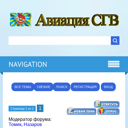
NAVIGATION
ВСЕ ТЕМЫ
СВЕЖИЕ
ПОИСК
РЕГИСТРАЦИЯ
ВХОД
1
Страница
1
из
1
Модератор форума:
Томик
,
Назаров