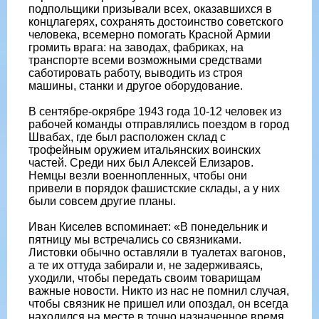
подпольщики призывали всех, оказавшихся в
концлагерях, сохранять достоинство советского
человека, всемерно помогать Красной Армии
громить врага: на заводах, фабриках, на
транспорте всеми возможными средствами
саботировать работу, выводить из строя
машины, станки и другое оборудование.
В сентябре-окрябре 1943 года 10-12 человек из
рабочей команды отправлялись поездом в город
Швабах, где был расположен склад с
трофейным оружием итальянских воинских
частей. Среди них был Алексей Елизаров.
Немцы везли военнопленных, чтобы они
привели в порядок фашистские склады, а у них
были совсем другие планы.
Иван Киселев вспоминает: «В понедельник и
пятницу мы встречались со связниками.
Листовки обычно оставляли в туалетах вагонов,
а те их оттуда забирали и, не задерживаясь,
уходили, чтобы передать своим товарищам
важные новости. Никто из нас не помнил случая,
чтобы связник не пришел или опоздал, он всегда
находился на месте в точно назначенное время.