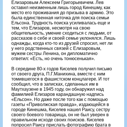
Елизаровым Алексеем Григорьевичем. Лев
оставил неизменным лишь город Кинешму, как
место его проживания до призыва в армию. Это
была единственная ниточка для поиска семьи
Ельсона. Трудность поиска усиливалась еще и
тем, что Елизаров, несмотря на свою
общительность, умение сходиться с людьми, от
рассказов о себе и своей семье уклонялся. Лишь
однажды, когда кто-то из друзей спросил, нет ли
у него родственных связей с Елизаровым,
мужем сестры Ленина, он дипломатично
ответил: «Есть, но очень тонюсенькая».
В середине 80-х годов Киселев получил письмо
от своего друга, П.Г.Манихина, вместе с ним
томившегося в фашистском концлагере. И тот
сообщил, что в записках, сделанных им в
Маутхаузене в 1945 году, он обнаружил над
фамилией Елизаров карандашную надпись
«Ельсон». Но даже после того как с помощью
газеты «Приволжская правда», издающейся в
городе Кинешма, Киселев нашел Раису, сестру
своего боевого товарища, он не был уверен в
правильном исходе своих поисков. Киселев
попросил Раису прислать фотографию брата в