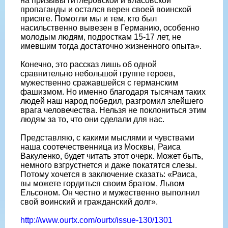
на призывы гитлеровской и власовской
пропаганды и остался верен своей воинской
присяге. Помогли мы и тем, кто был
насильственно вывезен в Германию, особенно
молодым людям, подросткам 15-17 лет, не
имевшим тогда достаточно жизненного опыта».
Конечно, это рассказ лишь об одной
сравнительно небольшой группе героев,
мужественно сражавшейся с германским
фашизмом. Но именно благодаря тысячам таких
людей наш народ победил, разгромил злейшего
врага человечества. Нельзя не поклониться этим
людям за то, что они сделали для нас.
Представляю, с какими мыслями и чувствами
наша соотечественница из Москвы, Раиса
Вакуленко, будет читать этот очерк. Может быть,
немного взгрустнется и даже покатятся слезы.
Потому хочется в заключение сказать: «Раиса,
вы можете гордиться своим братом, Львом
Ельсоном. Он честно и мужественно выполнил
свой воинский и гражданский долг».
http://www.ourtx.com/ourtx/issue-130/1301