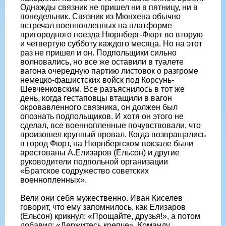
Однажды связник не пришел ни в пятницу, ни в
понедельник. Связник из Мюнхена обычно
встречал военнопленных на платформе
пригородного поезда Нюрнберг-Фюрт во вторую
и четвертую субботу каждого месяца. Но на этот
раз не пришел и он. Подпольщики сильно
волновались, но все же оставили в туалете
вагона очередную партию листовок о разгроме
немецко-фашистских войск под Корсунь-
Шевченковским. Все разъяснилось в тот же
день, когда гестаповцы втащили в вагон
окровавленного связника, он должен был
опознать подпольщиков. И хотя он этого не
сделал, все военнопленные почувствовали, что
произошел крупный провал. Когда возвращались
в город Фюрт, на Нюрнбергском вокзале были
арестованы А.Елизаров (Ельсон) и другие
руководители подпольной организации
«Братское содружество советских
военнопленных».
Вели они себя мужественно. Иван Киселев
говорит, что ему запомнилось, как Елизаров
(Ельсон) крикнул: «Прощайте, друзья!», а потом
добавил: «Держитесь крепче». Команду