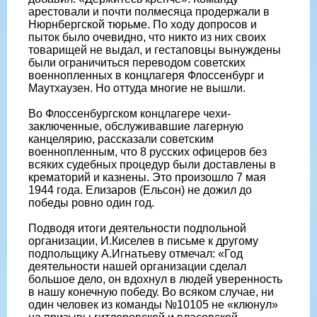
арестовали и почти полмесяца продержали в
Нюрнбергской тюрьме. По ходу допросов и
пыток было очевидно, что никто из них своих
товарищей не выдал, и гестаповцы вынуждены
были ограничиться переводом советских
военнопленных в концлагеря Флоссенбург и
Маутхаузен. Но оттуда многие не вышли.
Во Флоссенбургском концлагере чехи-
заключенные, обслуживавшие лагерную
канцелярию, рассказали советским
военнопленным, что 8 русских офицеров без
всяких судебных процедур были доставлены в
крематорий и казнены. Это произошло 7 мая
1944 года. Елизаров (Ельсон) не дожил до
победы ровно один год.
Подводя итоги деятельности подпольной
организации, И.Киселев в письме к другому
подпольщику А.Игнатьеву отмечал: «Год
деятельности нашей организации сделал
большое дело, он вдохнул в людей уверенность
в нашу конечную победу. Во всяком случае, ни
один человек из команды №10105 не «клюнул»