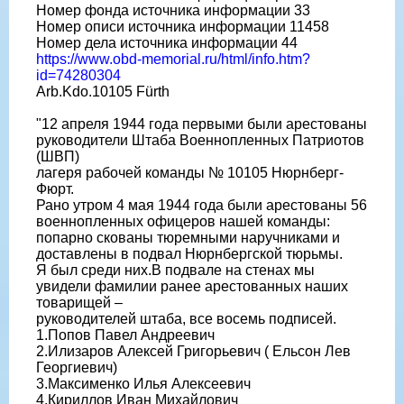
Номер фонда источника информации 33
Номер описи источника информации 11458
Номер дела источника информации 44
https://www.obd-memorial.ru/html/info.htm?
id=74280304
Arb.Kdo.10105 Fürth
"12 апреля 1944 года первыми были арестованы
руководители Штаба Военнопленных Патриотов
(ШВП)
лагеря рабочей команды № 10105 Нюрнберг-
Фюрт.
Рано утром 4 мая 1944 года были арестованы 56
военнопленных офицеров нашей команды:
попарно скованы тюремными наручниками и
доставлены в подвал Нюрнбергской тюрьмы.
Я был среди них.В подвале на стенах мы
увидели фамилии ранее арестованных наших
товарищей –
руководителей штаба, все восемь подписей.
1.Попов Павел Андреевич
2.Илизаров Алексей Григорьевич ( Ельсон Лев
Георгиевич)
3.Максименко Илья Алексеевич
4.Кириллов Иван Михайлович