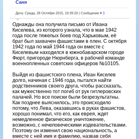
Саня
Дата: Среда, 28 Октября 2015, 19:39:20 | Сообщение #
3
Однажды она получила письмо от Ивана
Киселева, из которого узнала, что в мае 1942
года после тяжелых боев под Харьковым, её
брат был захвачен фашистами в плен. С октября
1942 года по май 1944 года он вместе с
Киселевым находился в южнобаварском городе
Фюрт, пригороде Нюрнберга, в рабочей команде
военнопленных советских офицеров №10105.
Выйдя из фашистского плена, Иван Киселев
долго, начиная с 1946 года, пытался найти
родственников своего друга, чтобы рассказать,
как мужественно тот погиб от рук гитлеровских
палачей. Но все поиски были безрезультатны.
Как позднее выяснилось, это происходило
потому, что Лева, оказавшись в руках фашистов,
хорошо понимал, что его, как еврея, ждет
немедленное физическое уничтожение,
возможно, с нечеловеческими издевательствами.
Поэтому он изменил свою национальность, а
вместе с ней имя и фамилию, назвав себя