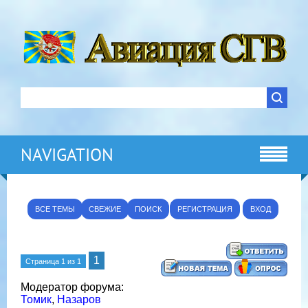
NAVIGATION
ВСЕ ТЕМЫ
СВЕЖИЕ
ПОИСК
РЕГИСТРАЦИЯ
ВХОД
1
Страница
1
из
1
Модератор форума:
Томик
,
Назаров